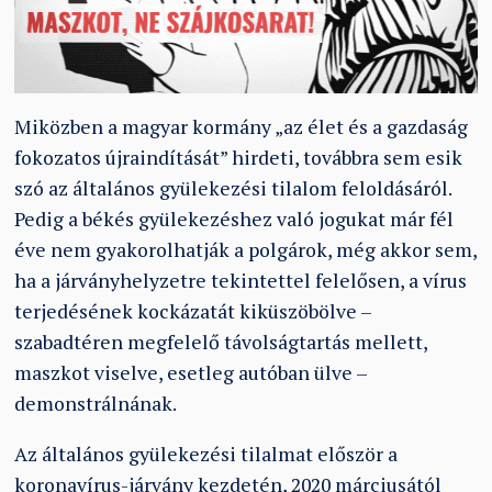
Miközben a magyar kormány „az élet és a gazdaság
fokozatos újraindítását” hirdeti, továbbra sem esik
szó az általános gyülekezési tilalom feloldásáról.
Pedig a békés gyülekezéshez való jogukat már fél
éve nem gyakorolhatják a polgárok, még akkor sem,
ha a járványhelyzetre tekintettel felelősen, a vírus
terjedésének kockázatát kiküszöbölve –
szabadtéren megfelelő távolságtartás mellett,
maszkot viselve, esetleg autóban ülve –
demonstrálnának.
Az általános gyülekezési tilalmat először a
koronavírus-járvány kezdetén, 2020 márciusától