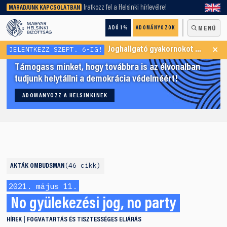
keresőnket!
Iratkozz fel a Helsinki hírlevélre!
MARADJUNK KAPCSOLATBAN
ADÓ 1%
ADOMÁNYOZOK
MENÜ
×
JELENTKEZZ SZEPT. 6-IG!
Joghallgató gyakornokot keresünk Menekültügyi Programunkba
Támogass minket, hogy továbbra is az élvonalban
tudjunk helytállni a demokrácia védelméért!
ADOMÁNYOZZ A HELSINKINEK
46 cikk
AKTÁK
OMBUDSMAN
2021. május 11.
No gyülekezési jog, no party
HÍREK
FOGVATARTÁS ÉS TISZTESSÉGES ELJÁRÁS