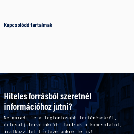
Kapcsolódó tartalmak
Hiteles forrásból szeretnél
információhoz jutni?
Ne maradj le a legfontosabb történésekről,
értesülj terveinkről. Tartsuk a kapcsolatot,
iratkozz fel hírlevelünkre Te is!