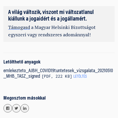
A világ változik, viszont mi változatlanul
kiállunk a jogaidért és a jogállamért.
Támogasd
a Magyar Helsinki Bizottságot
egyszeri vagy rendszeres adománnyal!
Letölthető anyagok
emlekezteto_AJBH_COVID19tuntetesek_vizsgalata_20210510
PDF
,
222 KB
_MHB_TASZ_signed
LETÖLTÉS
Megosztom másokkal