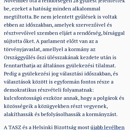
November óta a rendőrségen 28 gyűlést jelentettek
be, ezeket a hatóság minden alkalommal
megtiltotta. Be nem jelentett gyűlések is voltak
ebben az időszakban, amelyek szervezőivel és
résztvevőivel szemben eljárt a rendőrség, bírsággal
sújtotta őket. A parlament előtt van az a
törvényjavaslat, amellyel a kormány az
Országgyűlés őszi ülésszakának kezdete után is
fenntarthatja az általános gyülekezési tilalmat.
Pedig a gyülekezési jog választási időszakban, és
választások között is egyformán fontos része a
demokratikus részvételi folyamatnak:
kulcsfontosságú eszköze annak, hogy a polgárok és
közösségeik a közügyekben részt vegyenek,
alakíthassák és befolyásolhassák a kormányzást.
A TASZ és a Helsinki Bizottság most
újabb levélben