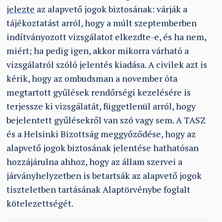
jelezte
az alapvető jogok biztosának: várják a
tájékoztatást arról, hogy a múlt szeptemberben
indítványozott vizsgálatot elkezdte-e, és ha nem,
miért; ha pedig igen, akkor mikorra várható a
vizsgálatról szóló jelentés kiadása. A civilek azt is
kérik, hogy az ombudsman a november óta
megtartott gyűlések rendőrségi kezelésére is
terjessze ki vizsgálatát, függetlenül arról, hogy
bejelentett gyűlésekről van szó vagy sem. A TASZ
és a Helsinki Bizottság meggyőződése, hogy az
alapvető jogok biztosának jelentése hathatósan
hozzájárulna ahhoz, hogy az állam szervei a
járványhelyzetben is betartsák az alapvető jogok
tiszteletben tartásának Alaptörvénybe foglalt
kötelezettségét.