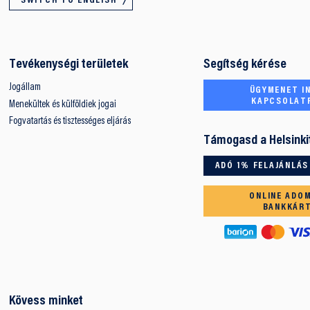
SWITCH TO ENGLISH
Tevékenységi területek
Segítség kérése
Jogállam
ÜGYMENET IN
KAPCSOLAT
Menekültek és külföldiek jogai
Fogvatartás és tisztességes eljárás
Támogasd a Helsinki
ADÓ 1% FELAJÁNLÁS
ONLINE ADO
BANKKÁR
Kövess minket