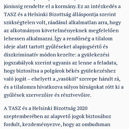
júniusig rendelte el a kormány. Ez az intézkedés a
TASZ és a Helsinki Bizottság álláspontja szerint
szükségtelen volt, ráadásul alkalmatlan arra, hogy
az alkotmányos követelményeknek megfelelően
lehessen alkalmazni. Így a rendőrség a tilalom
ideje alatt tartott gyűléseket alapjogsértő és
diszkriminatív módon kezelte: a gyülekezési
jogszabályok szerint ugyanis az lenne a feladata,
hogy biztosítsa a polgárok békés gyülekezéshez
való jogát – ehelyett a „vasököl” szerepe hárult rá,
és a tilalomra hivatkozva súlyos bírságokat rótt ki a
gyűlések szervezőire és résztvevőire.
A TASZ és a Helsinki Bizottság 2020
szeptemberében az alapvető jogok biztosához
fordult, kezdeményezve, hogy az ombudsman