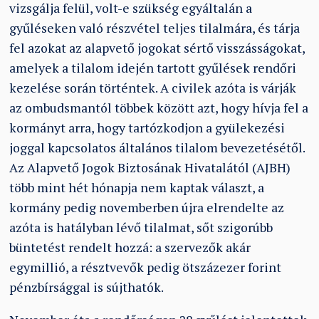
vizsgálja felül, volt-e szükség egyáltalán a
gyűléseken való részvétel teljes tilalmára, és tárja
fel azokat az alapvető jogokat sértő visszásságokat,
amelyek a tilalom idején tartott gyűlések rendőri
kezelése során történtek. A civilek azóta is várják
az ombudsmantól többek között azt, hogy hívja fel a
kormányt arra, hogy tartózkodjon a gyülekezési
joggal kapcsolatos általános tilalom bevezetésétől.
Az Alapvető Jogok Biztosának Hivatalától (AJBH)
több mint hét hónapja nem kaptak választ, a
kormány pedig novemberben újra elrendelte az
azóta is hatályban lévő tilalmat, sőt szigorúbb
büntetést rendelt hozzá: a szervezők akár
egymillió, a résztvevők pedig ötszázezer forint
pénzbírsággal is sújthatók.