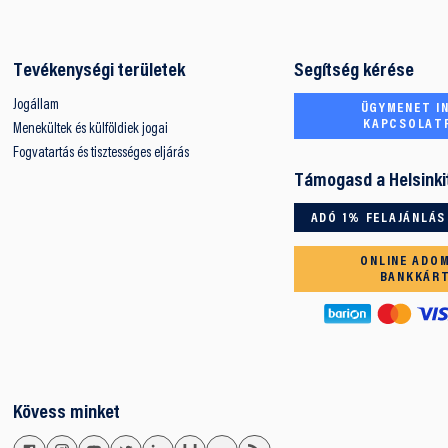
Tevékenységi területek
Segítség kérése
Jogállam
ÜGYMENET IN
KAPCSOLAT
Menekültek és külföldiek jogai
Fogvatartás és tisztességes eljárás
Támogasd a Helsinki
ADÓ 1% FELAJÁNLÁS
ONLINE ADO
BANKKÁR
Kövess minket