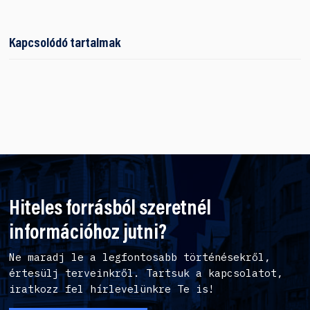
Kapcsolódó tartalmak
Hiteles forrásból szeretnél
információhoz jutni?
Ne maradj le a legfontosabb történésekről,
értesülj terveinkről. Tartsuk a kapcsolatot,
iratkozz fel hírlevelünkre Te is!