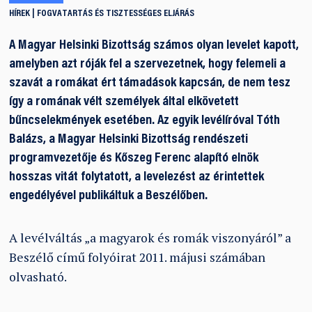
HÍREK
FOGVATARTÁS ÉS TISZTESSÉGES ELJÁRÁS
A Magyar Helsinki Bizottság számos olyan levelet kapott,
amelyben azt róják fel a szervezetnek, hogy felemeli a
szavát a romákat ért támadások kapcsán, de nem tesz
így a romának vélt személyek által elkövetett
bűncselekmények esetében. Az egyik levélíróval Tóth
Balázs, a Magyar Helsinki Bizottság rendészeti
programvezetője és Kőszeg Ferenc alapító elnök
hosszas vitát folytatott, a levelezést az érintettek
engedélyével publikáltuk a Beszélőben.
A levélváltás „a magyarok és romák viszonyáról” a
Beszélő című folyóirat 2011. májusi számában
olvasható.