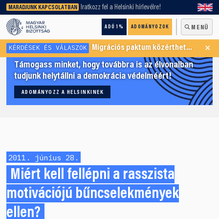
keresőnket!
Iratkozz fel a Helsinki hírlevélre!
MARADJUNK KAPCSOLATBAN
ADÓ 1%
ADOMÁNYOZOK
MENÜ
×
KÉRDÉSEK ÉS VÁLASZOK
Migrációs paktum közérthetően
Támogass minket, hogy továbbra is az élvonalban
tudjunk helytállni a demokrácia védelméért!
ADOMÁNYOZZ A HELSINKINEK
2011. június 28.
Miért kell fellépni a rasszista
motivációjú bűncselekmények
ellen?