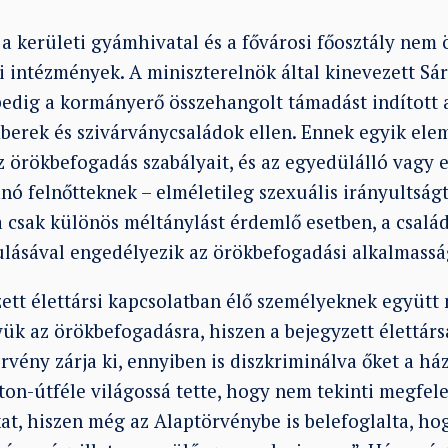
 a kerületi gyámhivatal és a fővárosi főosztály nem
intézmények. A miniszterelnök által kinevezett Sá
pedig a kormányerő összehangolt támadást indított
berek és szivárványcsaládok ellen. Ennek egyik elem
z örökbefogadás szabályait, és az egyedülálló vagy 
ó felnőtteknek – elméletileg szexuális irányultságt
a csak különös méltánylást érdemlő esetben, a család
ulásával engedélyezik az örökbefogadási alkalmassá
ett élettársi kapcsolatban élő személyeknek együtt 
ük az örökbefogadásra, hiszen a bejegyzett élettár
vény zárja ki, ennyiben is diszkriminálva őket a há
on-útféle világossá tette, hogy nem tekinti megfele
t, hiszen még az Alaptörvénybe is belefoglalta, hog