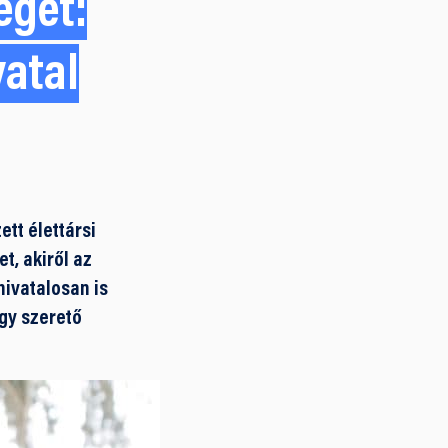
éget:
vatal
tt élettársi
t, akiről az
hivatalosan is
így szerető