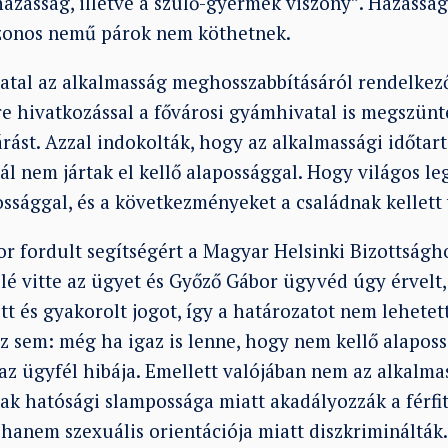
házasság, illetve a szülő-gyermek viszony”. Házassá
onos nemű párok nem köthetnek.
atal az alkalmasság meghosszabbításáról rendelkező
re hivatkozással a fővárosi gyámhivatal is megszünt
rást. Azzal indokolták, hogy az alkalmassági időtar
l nem jártak el kellő alapossággal. Hogy világos le
possággal, és a következményeket a családnak kellett 
r fordult segítségért a Magyar Helsinki Bizottságho
elé vitte az ügyet és Győző Gábor ügyvéd úgy érvel
t és gyakorolt jogot, így a határozatot nem lehetet
 sem: még ha igaz is lenne, hogy nem kellő alapossá
az ügyfél hibája. Emellett valójában nem az alkalma
k hatósági slampossága miatt akadályozzák a férfit
hanem szexuális orientációja miatt diszkriminálták