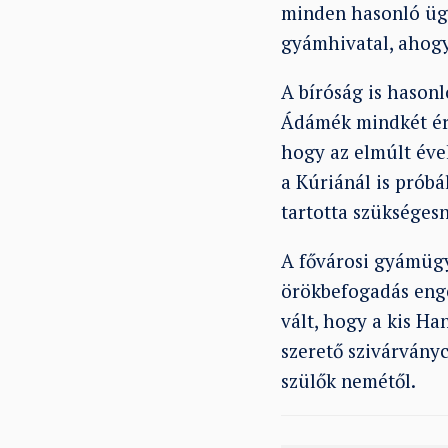
minden hasonló ügy
gyámhivatal, ahogy 
A bíróság is hasonl
Ádámék mindkét érv
hogy az elmúlt éve
a Kúriánál is próbá
tartotta szükségesn
A fővárosi gyámügyn
örökbefogadás enge
vált, hogy a kis Ha
szerető szivárványc
szülők nemétől.