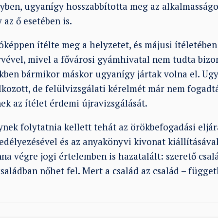
ben, ugyanígy hosszabbította meg az alkalmasságot
az ő esetében is.
óképpen ítélte meg a helyzetet, és májusi ítéletében
ével, mivel a fővárosi gyámhivatal nem tudta bizon
kben bármikor máskor ugyanígy jártak volna el. U
lkozott, de felülvizsgálati kérelmét már nem fogadt
ek az ítélet érdemi újravizsgálását.
ek folytatnia kellett tehát az örökbefogadási eljár
délyezésével és az anyakönyvi kivonat kiállításával
nna végre jogi értelemben is hazatalált: szerető cs
saládban nőhet fel. Mert a család az család – függe