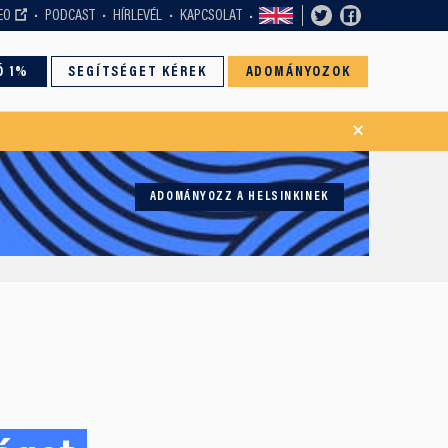
EO
PODCAST
HÍRLEVÉL
KAPCSOLAT
Ó 1%
SEGÍTSÉGET KÉREK
ADOMÁNYOZOK
×
ADOMÁNYOZZ A HELSINKINEK