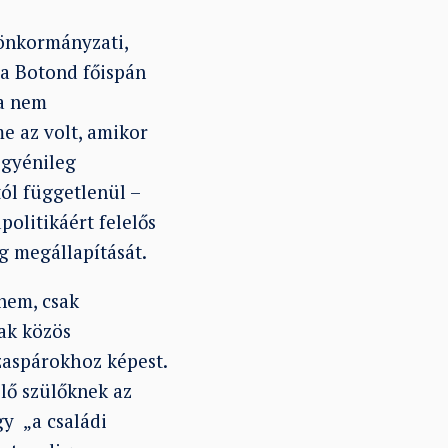
 önkormányzati,
ra Botond főispán
 a nem
e az volt, amikor
egyénileg
ól függetlenül –
politikáért felelős
g megállapítását.
nem, csak
sak közös
zaspárokhoz képest.
lő szülőknek az
y „a családi