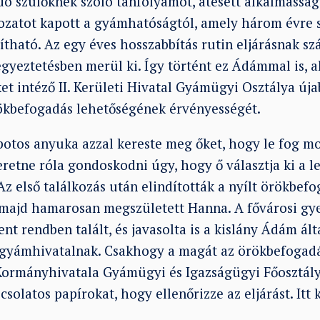
ó szülőknek szóló tanfolyamot, átesett alkalmassági
ozatot kapott a gyámhatóságtól, amely három évre s
tható. Az egy éves hosszabbítás rutin eljárásnak sz
gyeztetésben merül ki. Így történt ez Ádámmal is, a
t intéző II. Kerületi Hivatal Gyámügyi Osztálya úja
ökbefogadás lehetőségének érvényességét.
potos anyuka azzal kereste meg őket, hogy le fog m
retne róla gondoskodni úgy, hogy ő választja ki a le
z első találkozás után elindították a nyílt örökbef
, majd hamarosan megszületett Hanna. A fővárosi g
nt rendben talált, és javasolta is a kislány Ádám ált
 gyámhivatalnak. Csakhogy a magát az örökbefogadá
ormányhivatala Gyámügyi és Igazságügyi Főosztály
solatos papírokat, hogy ellenőrizze az eljárást. Itt