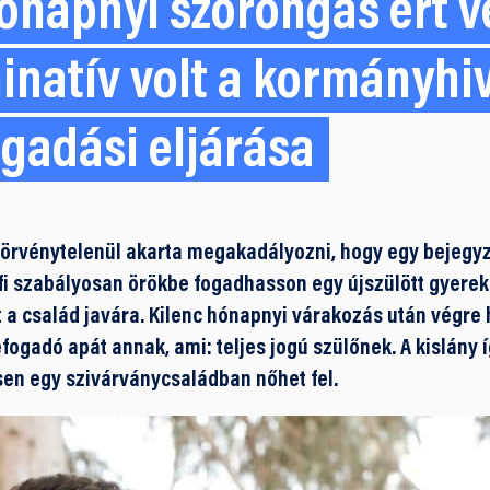
ónapnyi szorongás ért v
inatív volt a kormányhi
gadási eljárása
örvénytelenül akarta megakadályozni, hogy egy bejegyze
fi szabályosan örökbe fogadhasson egy újszülött gyereke
a család javára. Kilenc hónapnyi várakozás után végre 
fogadó apát annak, ami: teljes jogú szülőnek. A kislány 
en egy szivárványcsaládban nőhet fel.