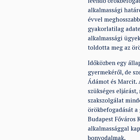
leendő örökbefogad
alkalmassági határ
évvel meghosszabbí
gyakorlatilag adate
alkalmassági ügyeke
toldotta meg az ör
Időközben egy álla
gyermekéről, de sze
Ádámot és Marcit. A
szükséges eljárást
szakszolgálat minde
örökbefogadását a
Budapest Főváros K
alkalmassággal kapc
bonyodalmak.