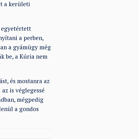
 a kerületi
 egyetértett
yítani a perben,
gyan a gyámügy még
ák be, a Kúria nem
ást, és mostanra az
 az is véglegessé
aládban, mégpedig
tlenül a gondos