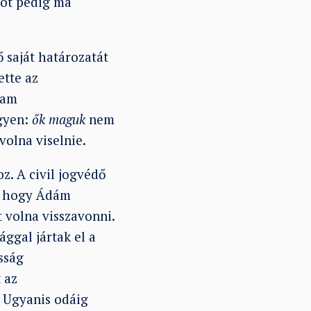
got pedig ma
 saját határozatát
ette az
tam
gyen:
ők maguk
nem
volna viselnie.
z. A civil jogvédő
t, hogy Ádám
t volna visszavonni.
ggal jártak el a
sság
 az
. Ugyanis odáig