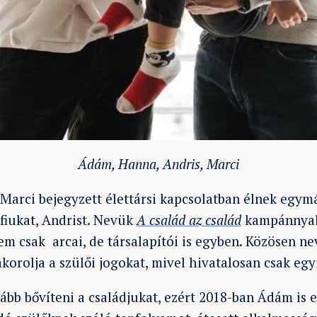
Ádám, Hanna, Andris, Marci
Marci bejegyzett élettársi kapcsolatban élnek egymá
fiukat, Andrist. Nevük
A család az család
kampánnyal 
em csak arcai, de társalapítói is egyben. Közösen n
akorolja a szülői jogokat, mivel hivatalosan csak egy
ább bővíteni a családjukat, ezért 2018-ban Ádám is e