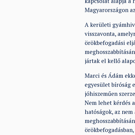
kapcsolat alapja a 
Magyarországon az
A kerületi gyámhiv
visszavonta, amely
örökbefogadási eljá
meghosszabbításáná
jártak el kellő ala
Marci és Ádám ekko
egyesület bíróság 
jóhiszeműen szerzet
Nem lehet kérdés az
hatóságok, az nem 
meghosszabbításána
örökbefogadásban, 