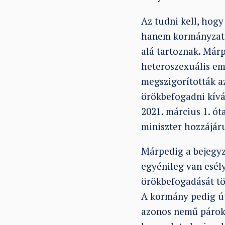
Az tudni kell, hogy
hanem kormányzati 
alá tartoznak. Már
heteroszexuális em
megszigorították a
örökbefogadni kíván
2021. március 1. ót
miniszter hozzájár
Márpedig a bejegyz
egyénileg van esély
örökbefogadását tör
A kormány pedig út
azonos nemű pároka