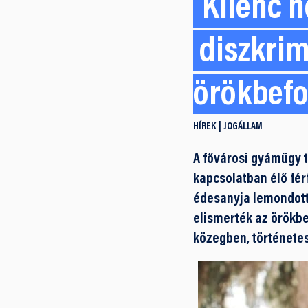
Kilenc h
diszkrim
örökbefo
HÍREK
JOGÁLLAM
A fővárosi gyámügy t
kapcsolatban élő fér
édesanyja lemondott 
elismerték az örökbe
közegben, történetes