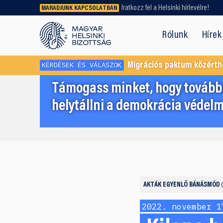
Iratkozz fel a Helsinki hírlevélre!
MARADJUNK KAPCSOLATBAN
Régebbi tartalmat vagy
dokumentumot keresel? Használd a
Rólunk
Hírek
keresőnket!
KÉRDÉSEK ÉS VÁLASZOK
Migrációs paktum közérth
Támogass minket, hogy továbbr
helytállni a demokrácia védelm
AKTÁK
EGYENLŐ BÁNÁSMÓD
2022. november 1