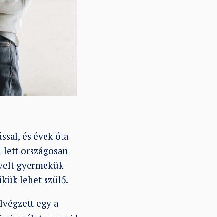
ssal, és évek óta
lett országosan
evelt gyermekük
ikük lehet szülő.
lvégzett egy a