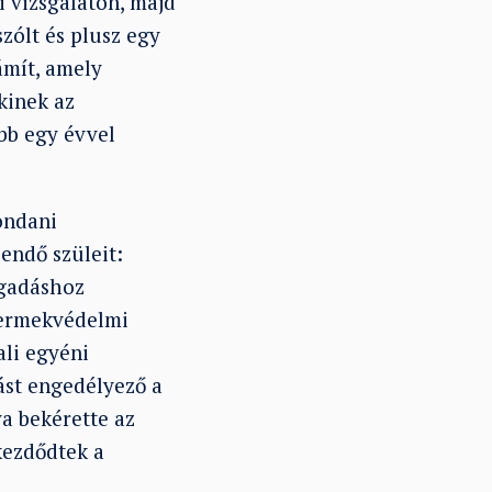
 vizsgálaton, majd
zólt és plusz egy
ámít, amely
kinek az
bb egy évvel
ondani
endő szüleit:
ogadáshoz
yermekvédelmi
ali egyéni
st engedélyező a
a bekérette az
 kezdődtek a