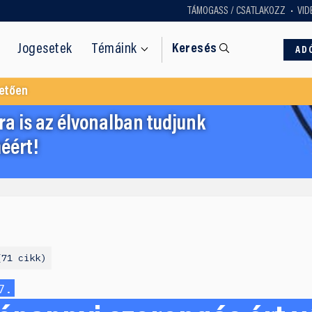
TÁMOGASS / CSATLAKOZZ
VID
Jogesetek
Témáink
Keresés
AD
etően
a is az élvonalban tudjunk
éért!
71 cikk
7.