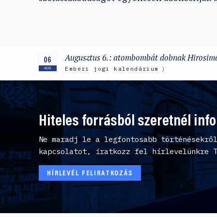
Augusztus 6.: atombombát dobnak Hirosim
06
Emberi jogi kalendárium
AUG
Hiteles forrásból szeretnél inf
Ne maradj le a legfontosabb történésekrő
kapcsolatot, iratkozz fel hírlevelünkre 
HÍRLEVÉL FELIRATKOZÁS