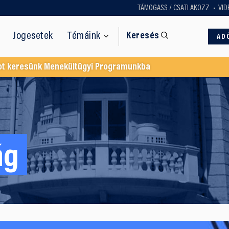
TÁMOGASS / CSATLAKOZZ
VID
Jogesetek
Témáink
Keresés
AD
ot keresünk Menekültügyi Programunkba
ág