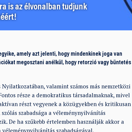
a is az élvonalban tudjunk
éért!
gyike, amely azt jelenti, hogy mindenkinek joga van
ációkat megosztani anélkül, hogy retorzió vagy büntetés
 Nyilatkozatában, valamint számos más nemzetközi 
Fontos része a demokratikus társadalmaknak, mivel
aktívan részt vegyenek a közügyekben és kritikusan
 szólás szabadsága a véleménynyilvánítás
zik. De ha szűkebb értelemben használják akkor a
a véleménynyilvánítás szabadságával.