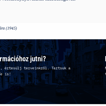
ára (1945)
ormációhoz jutni?
l, értesülj terveinkről. Tartsuk a
Te is!