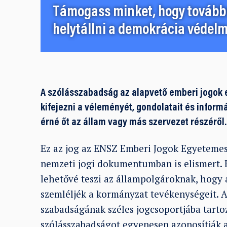
Támogass minket, hogy továbbr
helytállni a demokrácia védelm
A szólásszabadság az alapvető emberi jogok e
kifejezni a véleményét, gondolatait és inform
érné őt az állam vagy más szervezet részéről.
Ez az jog az ENSZ Emberi Jogok Egyetemes
nemzeti jogi dokumentumban is elismert. 
lehetővé teszi az állampolgároknak, hogy 
szemléljék a kormányzat tevékenységeit. A
szabadságának széles jogcsoportjába tarto
szólásszabadságot egyenesen azonosítják 