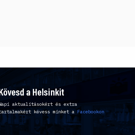
Kövesd a Helsinkit
Napi aktualitásokért és extra
tartalmakért kövess minket a
Facebookon