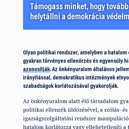
Támogass minket, hogy továbbr
helytállni a demokrácia védelm
Olyan politikai rendszer, amelyben a hatalom
gyakran törvényes ellenőrzés és egyensúly 
azonosítják
. Az önkényuralom általános jelle
irányítással, demokratikus intézmények elnyo
szabadságok korlátozásával gyakorolják.
Az önkényuralom alatt élő társadalom gya
politikai ellenzék üldözésével, a szólás- é
igazságszolgáltatási rendszer manipulációj
hatalom korlátozza vagy ellehetetleníti a 