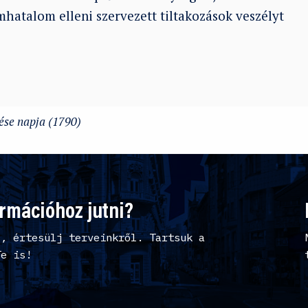
mhatalom elleni szervezett tiltakozások veszélyt
tése napja (1790)
ormációhoz jutni?
l, értesülj terveinkről. Tartsuk a
Te is!