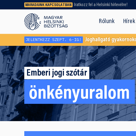
Iratkozz fel a Helsinki hírlevélre!
MARADJUNK KAPCSOLATBAN
Régebbi tartalmat vagy
dokumentumot keresel? Használd a
Rólunk
Hírek
keresőnket!
JELENTKEZZ SZEPT. 6-IG!
Joghallgató gyakornok
Emberi jogi szótár
önkényuralom