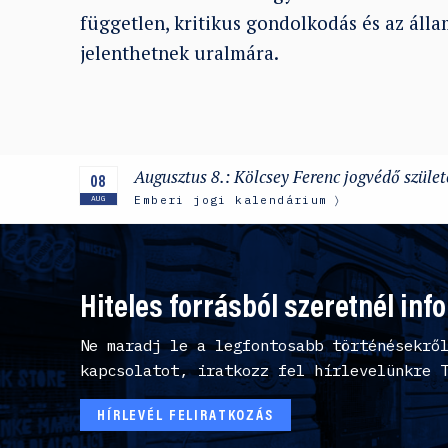
független, kritikus gondolkodás és az álla
jelenthetnek uralmára.
Augusztus 8.: Kölcsey Ferenc jogvédő szüle
08
Emberi jogi kalendárium
AUG
Hiteles forrásból szeretnél inf
Ne maradj le a legfontosabb történésekrő
kapcsolatot, iratkozz fel hírlevelünkre 
HÍRLEVÉL FELIRATKOZÁS