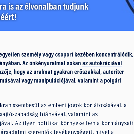
a is az élvonalban tudjunk
éért!
 egyetlen személy vagy csoport kezében koncentrálódik,
hiányában. Az önkényuralmat sokan
az autokráciával
mzője, hogy az uralmat gyakran erőszakkal, autoriter
másával vagy manipulációjával, valamint a polgári
kran szembesül az emberi jogok korlátozásával, a
s sajtószabadság hiányával, valamint az
ával. Az ilyen politikai környezetben a kormányzati
társadalmi szereplők tevékenységeit, mivel a