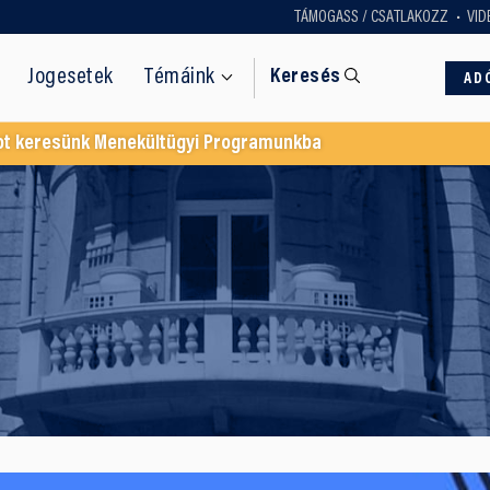
TÁMOGASS / CSATLAKOZZ
VID
Jogesetek
Témáink
Keresés
AD
ot keresünk Menekültügyi Programunkba