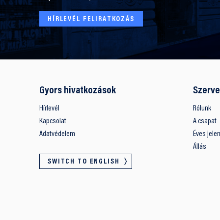
HÍRLEVÉL FELIRATKOZÁS
Gyors hivatkozások
Szerve
Hírlevél
Rólunk
Kapcsolat
A csapat
Adatvédelem
Éves jele
Állás
SWITCH TO ENGLISH