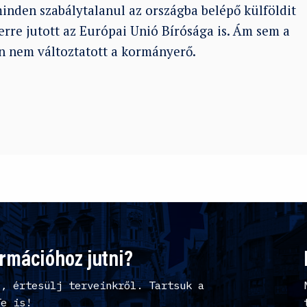
inden szabálytalanul az országba belépő külföldit
erre jutott az Európai Unió Bírósága is. Ám sem a
n nem változtatott a kormányerő.
ormációhoz jutni?
l, értesülj terveinkről. Tartsuk a
Te is!