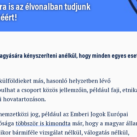
a is az élvonalban tudjunk
éért!
lhagyására kényszeríteni anélkül, hogy minden egyes ese
a külföldieket más, hasonló helyzetben lévő
pulhat a csoport közös jellemzőin, például faji, etnika
ti hovatartozáson.
 a nemzetközi jog, például az Emberi Jogok Európai
rósága
többször is kimondta
már, hogy a magyar áll
mikor bármiféle vizsgálat nélkül, válogatás nélkül,