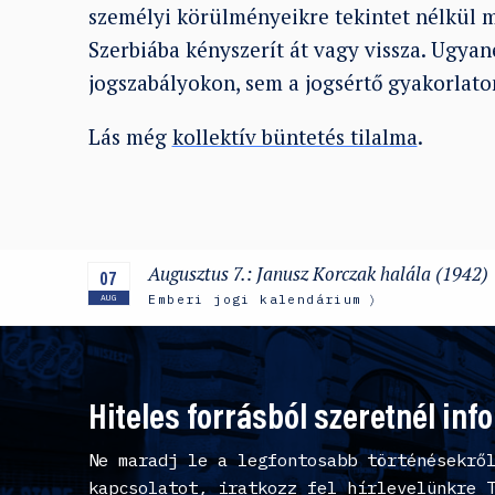
személyi körülményeikre tekintet nélkül m
Szerbiába kényszerít át vagy vissza. Ugyan
jogszabályokon, sem a jogsértő gyakorlato
Lás még
kollektív büntetés tilalma
.
Augusztus 7.: Janusz Korczak halála (1942)
07
Emberi jogi kalendárium
AUG
Hiteles forrásból szeretnél inf
Ne maradj le a legfontosabb történésekrő
kapcsolatot, iratkozz fel hírlevelünkre 