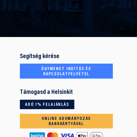
Segítség kérése
ÜGYMENET INDÍTÁS ÉS
KAPCSOLATFELVÉTEL
Támogasd a Helsinkit
ADÓ 1% FELAJÁNLÁS
ONLINE ADOMÁNYOZÁS
BANKKÁRTYÁVAL