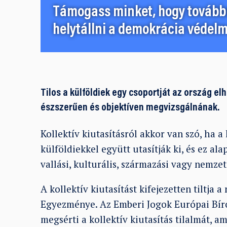
Támogass minket, hogy továbbr
helytállni a demokrácia védelm
Tilos a külföldiek egy csoportját az ország e
észszerűen és objektíven megvizsgálnának.
Kollektív kiutasításról akkor van szó, ha 
külföldiekkel együtt utasítják ki, és ez ala
vallási, kulturális, származási vagy nemze
A kollektív kiutasítást kifejezetten tiltja
Egyezménye. Az Emberi Jogok Európai Bí
megsérti a kollektív kiutasítás tilalmát, a