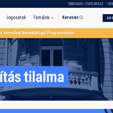
TÁMOGASS / CSATLAKOZZ
VID
Jogesetek
Témáink
Keresés
AD
ot keresünk Menekültügyi Programunkba
ítás tilalma