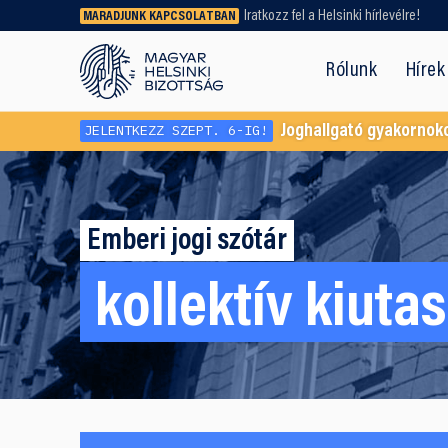
Iratkozz fel a Helsinki hírlevélre!
MARADJUNK KAPCSOLATBAN
Régebbi tartalmat vagy
dokumentumot keresel? Használd a
Rólunk
Hírek
keresőnket!
JELENTKEZZ SZEPT. 6-IG!
Joghallgató gyakornok
Emberi jogi szótár
kollektív kiutas