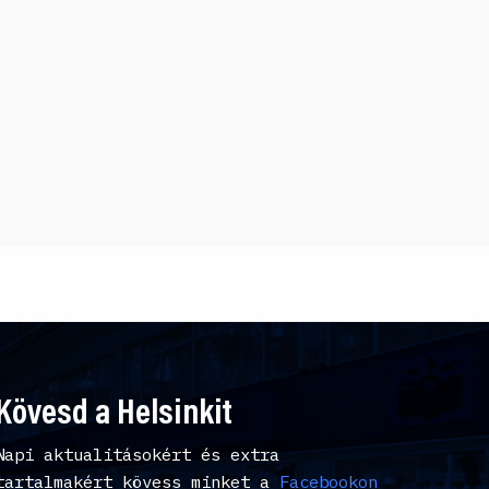
Kövesd a Helsinkit
Napi aktualitásokért és extra
tartalmakért kövess minket a
Facebookon