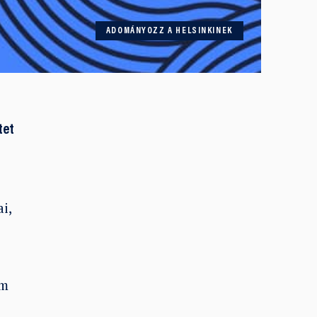
ADOMÁNYOZZ A HELSINKINEK
tet
i,
am