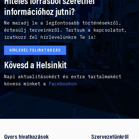
Hiteles forrásból szeretnél
információhoz jutni?
Ne maradj le a legfontosabb történésekről,
értesülj terveinkről. Tartsuk a kapcsolatot,
iratkozz fel hírlevelünkre Te is!
HÍRLEVÉL FELIRATKOZÁS
Kövesd a Helsinkit
Napi aktualitásokért és extra tartalmakért
kövess minket a
Facebookon
Gyors hivatkozások
Szervezetünkről