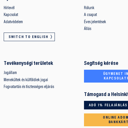
Hírlevél
Rólunk
Kapcsolat
A csapat
Adatvédelem
Éves jelentések
Állás
SWITCH TO ENGLISH
Tevékenységi területek
Segítség kérése
Jogállam
ÜGYMENET IN
KAPCSOLAT
Menekültek és külföldiek jogai
Fogvatartás és tisztességes eljárás
Támogasd a Helsinki
ADÓ 1% FELAJÁNLÁS
ONLINE ADO
BANKKÁR