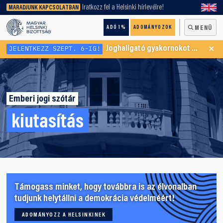
keresőnket!
Iratkozz fel a Helsinki hírlevélre!
MARADJUNK KAPCSOLATBAN
ADÓ 1%
ADOMÁNYOZOK
MENÜ
×
JELENTKEZZ SZEPT. 6-IG!
Joghallgató gyakornokot keresünk Menekültügyi Programunkba
Emberi jogi szótár
kiutasítás
Támogass minket, hogy továbbra is az élvonalban
tudjunk helytállni a demokrácia védelméért!
ADOMÁNYOZZ A HELSINKINEK