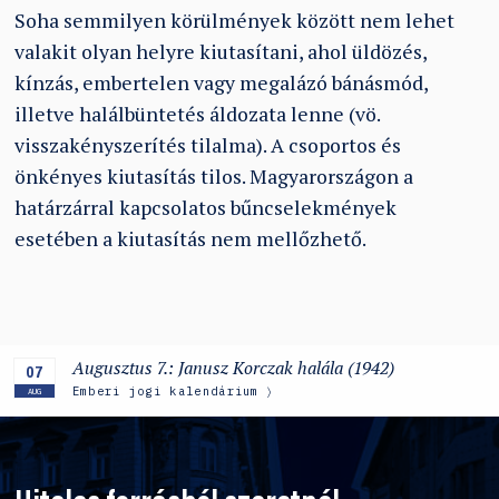
Soha semmilyen körülmények között nem lehet
valakit olyan helyre kiutasítani, ahol üldözés,
kínzás, embertelen vagy megalázó bánásmód,
illetve halálbüntetés áldozata lenne (vö.
visszakényszerítés tilalma). A csoportos és
önkényes kiutasítás tilos. Magyarországon a
határzárral kapcsolatos bűncselekmények
esetében a kiutasítás nem mellőzhető.
Augusztus 7.: Janusz Korczak halála (1942)
07
Emberi jogi kalendárium
AUG