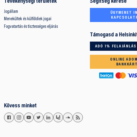
Tevékenységi területek
Segítség kérése
Jogállam
ÜGYMENET IN
KAPCSOLAT
Menekültek és külföldiek jogai
Fogvatartás és tisztességes eljárás
Támogasd a Helsinki
ADÓ 1% FELAJÁNLÁS
ONLINE ADO
BANKKÁR
Kövess minket