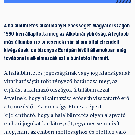
A halálbüntetés alkotmányellenességét Magyarországon
1990-ben
állapította meg az Alkotmánybíróság
. A legtöbb
más államban is sincsenek már állam által elrendelt
kivégzések, de bizonyos Európán kívüli államokban még
továbbra is alkalmazzák ezt a büntetési formát.
A halálbüntetés jogosságának vagy jogtalanságának
vitathatóságát több tényező határozza meg, az
eljárást alkalmazó országok általában azzal
érvelnek, hogy alkalmazása erősebb visszatartó erő
a bűnözéstől. Ez nincs így. Ehhez képest
kijelenthető, hogy a halálbüntetés olyan alapvető
emberi jogokat korlátoz, sőt, egyenes semmisít
meg, mint az emberi méltósághoz és élethez való