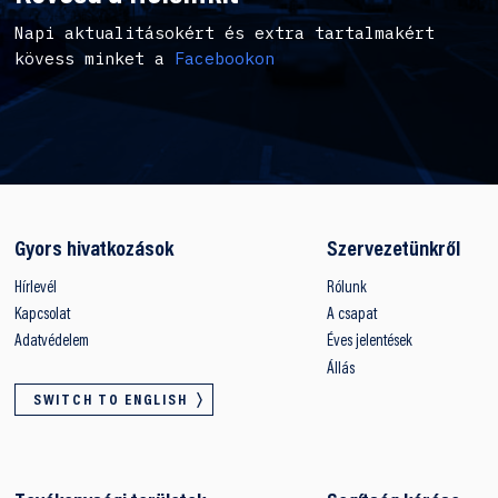
Napi aktualitásokért és extra tartalmakért
kövess minket a
Facebookon
Gyors hivatkozások
Szervezetünkről
Hírlevél
Rólunk
Kapcsolat
A csapat
Adatvédelem
Éves jelentések
Állás
SWITCH TO ENGLISH