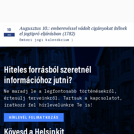
Augusztus 10.: emberevéssel vádolt cigányokat ítélnek
10
el jogtipró eljárásban (1782)
AUG
Emberi jogi kalendárium
Hiteles forrásból szeretnél
információhoz jutni?
Ne maradj le a legfontosabb történésekről,
értesülj terveinkről. Tartsuk a kapcsolatot,
iratkozz fel hírlevelünkre Te is!
HÍRLEVÉL FELIRATKOZÁS
Kövesd a Helsinkit