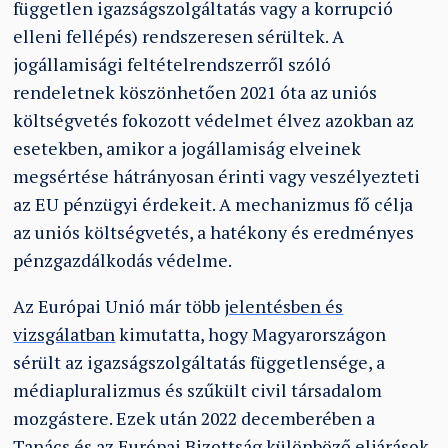
független igazságszolgáltatás vagy a korrupció
elleni fellépés) rendszeresen sérültek. A
jogállamisági feltételrendszerről szóló
rendeletnek köszönhetően 2021 óta az uniós
költségvetés fokozott védelmet élvez azokban az
esetekben, amikor a jogállamiság elveinek
megsértése hátrányosan érinti vagy veszélyezteti
az EU pénzügyi érdekeit. A mechanizmus fő célja
az uniós költségvetés, a hatékony és eredményes
pénzgazdálkodás védelme.
Az Európai Unió már több
jelentésben és
vizsgálatban
kimutatta, hogy Magyarországon
sérült az igazságszolgáltatás függetlensége, a
médiapluralizmus és szűkült civil társadalom
mozgástere. Ezek után 2022 decemberében a
Tanács és az Európai Bizottság különböző eljárások