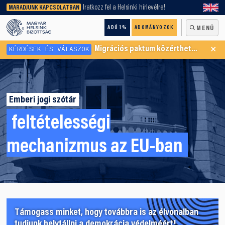
keresőnket!
Iratkozz fel a Helsinki hírlevélre!
MARADJUNK KAPCSOLATBAN
ADÓ 1%
ADOMÁNYOZOK
MENÜ
×
KÉRDÉSEK ÉS VÁLASZOK
Migrációs paktum közérthetően
Emberi jogi szótár
feltételességi
mechanizmus az EU-ban
Támogass minket, hogy továbbra is az élvonalban
tudjunk helytállni a demokrácia védelméért!