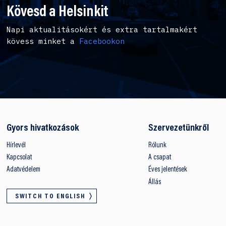
Kövesd a Helsinkit
Napi aktualitásokért és extra tartalmakért
kövess minket a
Facebookon
Gyors hivatkozások
Szervezetünkről
Hírlevél
Rólunk
Kapcsolat
A csapat
Adatvédelem
Éves jelentések
Állás
SWITCH TO ENGLISH