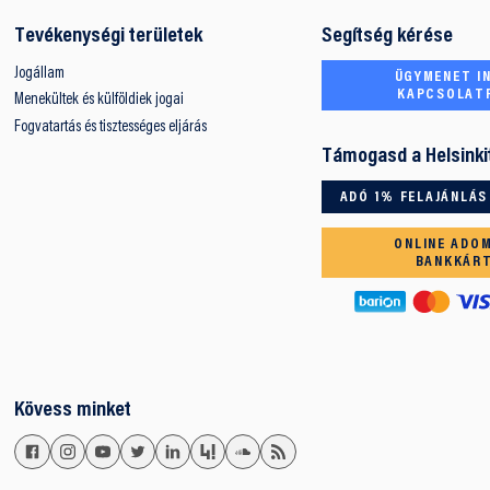
Tevékenységi területek
Segítség kérése
Jogállam
ÜGYMENET IN
KAPCSOLAT
Menekültek és külföldiek jogai
Fogvatartás és tisztességes eljárás
Támogasd a Helsinki
ADÓ 1% FELAJÁNLÁS
ONLINE ADO
BANKKÁR
Kövess minket