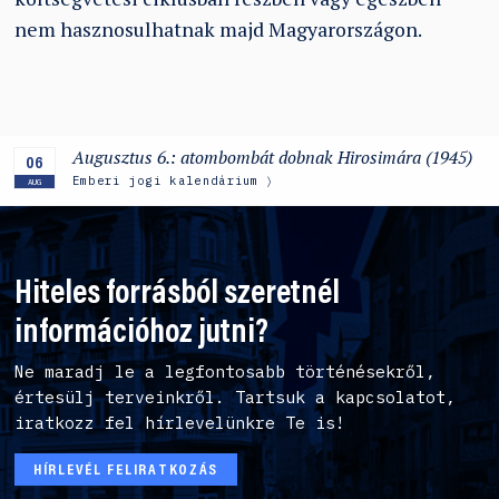
nem hasznosulhatnak majd Magyarországon.
Augusztus 6.: atombombát dobnak Hirosimára (1945)
06
Emberi jogi kalendárium
AUG
Hiteles forrásból szeretnél
információhoz jutni?
Ne maradj le a legfontosabb történésekről,
értesülj terveinkről. Tartsuk a kapcsolatot,
iratkozz fel hírlevelünkre Te is!
HÍRLEVÉL FELIRATKOZÁS