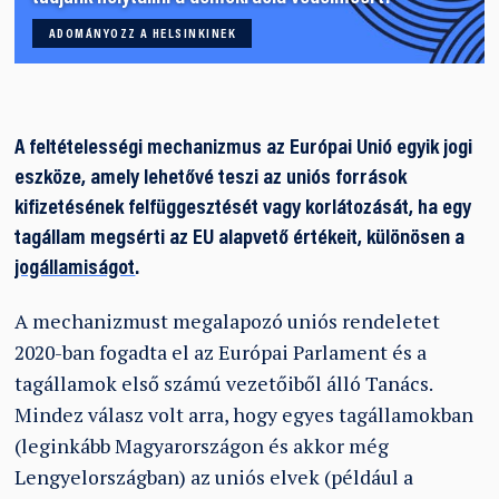
ADOMÁNYOZZ A HELSINKINEK
A feltételességi mechanizmus az Európai Unió egyik jogi
eszköze, amely lehetővé teszi az uniós források
kifizetésének felfüggesztését vagy korlátozását, ha egy
tagállam megsérti az EU alapvető értékeit, különösen a
jogállamiságot
.
A mechanizmust megalapozó uniós rendeletet
2020-ban fogadta el az Európai Parlament és a
tagállamok első számú vezetőiből álló Tanács.
Mindez válasz volt arra, hogy egyes tagállamokban
(leginkább Magyarországon és akkor még
Lengyelországban) az uniós elvek (például a