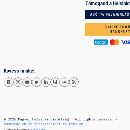
Támogasd a Helsinki
ADÓ 1% FELAJÁNLÁS
ONLINE ADO
BANKKÁR
Kövess minket
© 2026 Magyar Helsinki Bizottság · All rights reserved ·
Adatvédelem és felhasználási feltételek