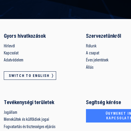
Gyors hivatkozások
Szervezetünkről
Hírlevél
Rólunk
Kapcsolat
A csapat
Adatvédelem
Éves jelentések
Állás
SWITCH TO ENGLISH
Tevékenységi területek
Segítség kérése
Jogállam
ÜGYMENET IN
KAPCSOLAT
Menekültek és külföldiek jogai
Fogvatartás és tisztességes eljárás