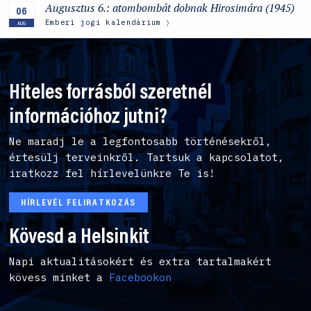
Augusztus 6.: atombombát dobnak Hirosimára (1945)
06
Emberi jogi kalendárium
AUG
Hiteles forrásból szeretnél
információhoz jutni?
Ne maradj le a legfontosabb történésekről,
értesülj terveinkről. Tartsuk a kapcsolatot,
iratkozz fel hírlevelünkre Te is!
HÍRLEVÉL FELIRATKOZÁS
Kövesd a Helsinkit
Napi aktualitásokért és extra tartalmakért
kövess minket a
Facebookon