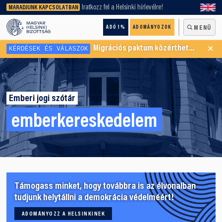
keresőnket!
Iratkozz fel a Helsinki hírlevélre!
MARADJUNK KAPCSOLATBAN
ADÓ 1%
ADOMÁNYOZOK
MENÜ
×
KÉRDÉSEK ÉS VÁLASZOK
Migrációs paktum közérthetően
Emberi jogi szótár
emberkereskedelem
Támogass minket, hogy továbbra is az élvonalban
tudjunk helytállni a demokrácia védelméért!
ADOMÁNYOZZ A HELSINKINEK