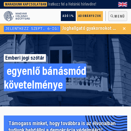
keresőnket!
Iratkozz fel a Helsinki hírlevélre!
MARADJUNK KAPCSOLATBAN
ADÓ 1%
ADOMÁNYOZOK
MENÜ
×
JELENTKEZZ SZEPT. 6-IG!
Joghallgató gyakornokot keresünk Menekültügyi Programunkba
Emberi jogi szótár
egyenlő bánásmód
követelménye
Támogass minket, hogy továbbra is az élvonalban
tudjunk helytállni a demokrácia védelméért!