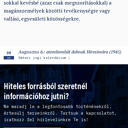
sokkal kevésbé (azaz csak megszorításokkal) a
magánszemélyek közötti tevékenységre vagy
vallási, egyesületi közösségekre.
Augusztus 6.: atombombát dobnak Hirosimára (1945)
06
Emberi jogi kalendárium
AUG
Hiteles forrásból szeretnél
információhoz jutni?
Ne maradj le a legfontosabb történésekről,
értesülj terveinkről. Tartsuk a kapcsolatot,
iratkozz fel hírlevelünkre Te is!