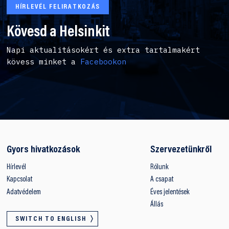
HÍRLEVÉL FELIRATKOZÁS
Kövesd a Helsinkit
Napi aktualitásokért és extra tartalmakért
kövess minket a
Facebookon
Gyors hivatkozások
Szervezetünkről
Hírlevél
Rólunk
Kapcsolat
A csapat
Adatvédelem
Éves jelentések
Állás
SWITCH TO ENGLISH