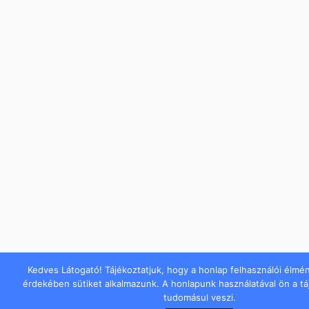
Kedves Látogató! Tájékoztatjuk, hogy a honlap felhasználói élmé
érdekében sütiket alkalmazunk. A honlapunk használatával ön a t
tudomásul veszi.