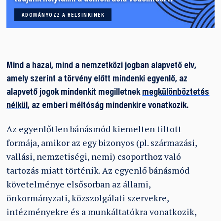
ADOMÁNYOZZ A HELSINKINEK
Mind a hazai, mind a nemzetközi jogban alapvető elv,
amely szerint a törvény előtt mindenki egyenlő, az
alapvető jogok mindenkit megilletnek
megkülönböztetés
nélkül
, az emberi méltóság mindenkire vonatkozik.
Az egyenlőtlen bánásmód kiemelten tiltott
formája, amikor az egy bizonyos (pl. származási,
vallási, nemzetiségi, nemi) csoporthoz való
tartozás miatt történik. Az egyenlő bánásmód
követelménye elsősorban az állami,
önkormányzati, közszolgálati szervekre,
intézményekre és a munkáltatókra vonatkozik,