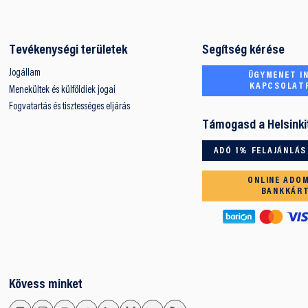
Tevékenységi területek
Segítség kérése
Jogállam
ÜGYMENET IN
KAPCSOLAT
Menekültek és külföldiek jogai
Fogvatartás és tisztességes eljárás
Támogasd a Helsinki
ADÓ 1% FELAJÁNLÁS
ONLINE ADO
BANKKÁR
Kövess minket