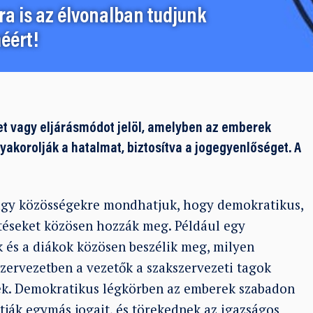
a is az élvonalban tudjunk
éért!
vet vagy eljárásmódot jelöl, amelyben az emberek
yakorolják a hatalmat, biztosítva a jogegyenlőséget. A
vagy közösségekre mondhatjuk, hogy demokratikus,
téseket közösen hozzák meg. Például egy
k és a diákok közösen beszélik meg, milyen
zervezetben a vezetők a szakszervezeti tagok
k. Demokratikus légkörben az emberek szabadon
rtják egymás jogait, és törekednek az igazságos