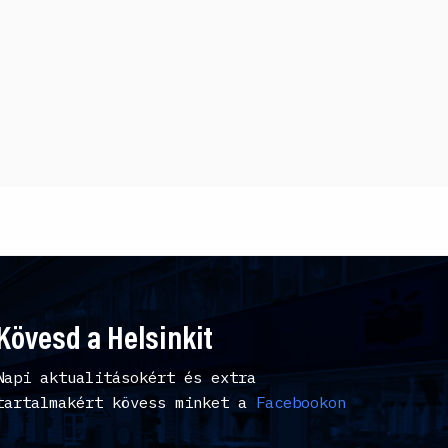
Kövesd a Helsinkit
Napi aktualitásokért és extra
tartalmakért kövess minket a
Facebookon