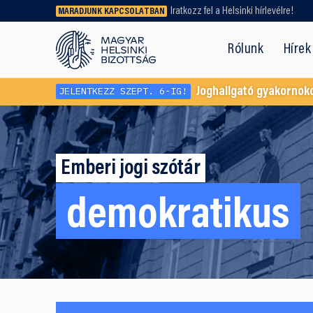
Iratkozz fel a Helsinki hírlevélre!
MARADJUNK KAPCSOLATBAN
Régebbi tartalmat vagy
dokumentumot keresel? Használd a
Rólunk
Hírek
keresőnket!
JELENTKEZZ SZEPT. 6-IG!
Joghallgató gyakornok
Emberi jogi szótár
demokratikus