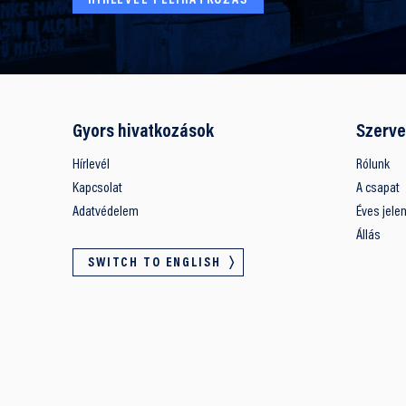
HÍRLEVÉL FELIRATKOZÁS
Gyors hivatkozások
Szerve
Hírlevél
Rólunk
Kapcsolat
A csapat
Adatvédelem
Éves jele
Állás
SWITCH TO ENGLISH