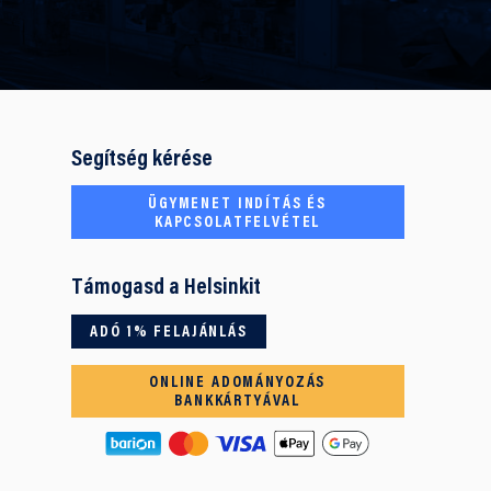
Segítség kérése
ÜGYMENET INDÍTÁS ÉS
KAPCSOLATFELVÉTEL
Támogasd a Helsinkit
ADÓ 1% FELAJÁNLÁS
ONLINE ADOMÁNYOZÁS
BANKKÁRTYÁVAL