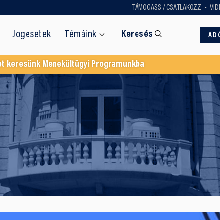
TÁMOGASS / CSATLAKOZZ
VID
Jogesetek
Témáink
Keresés
AD
ot keresünk Menekültügyi Programunkba