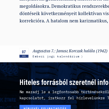
megoldásokra. Demokratikus rendszerek
döntéseik következményeit kollektívan vise
korrekcióra. A hatalom nem karizmatikus, 
Augusztus 7.: Janusz Korczak halála (1942)
07
Emberi jogi kalendárium
AUG
Hiteles forrásból szeretnél inf
Ne maradj le a legfontosabb történésekrő
kapcsolatot, iratkozz fel hírlevelünkre 