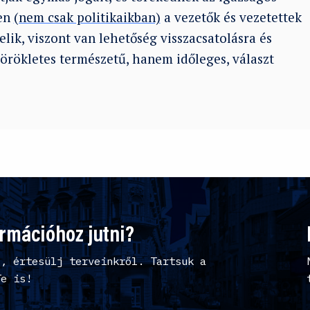
ben
(nem csak politikaikban)
a vezetők és vezetettek
lik, viszont van lehetőség visszacsatolásra és
örökletes természetű, hanem időleges, választ
ormációhoz jutni?
l, értesülj terveinkről. Tartsuk a
Te is!