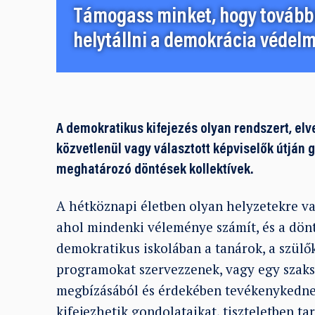
Támogass minket, hogy továbbr
helytállni a demokrácia védelm
A demokratikus kifejezés olyan rendszert, el
közvetlenül vagy választott képviselők útján g
meghatározó döntések kollektívek.
A hétköznapi életben olyan helyzetekre 
ahol mindenki véleménye számít, és a dön
demokratikus iskolában a tanárok, a szülő
programokat szervezzenek, vagy egy szaks
megbízásából és érdekében tevékenykedne
kifejezhetik gondolataikat, tiszteletben ta