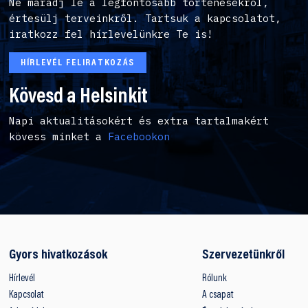
Ne maradj le a legfontosabb történésekről,
értesülj terveinkről. Tartsuk a kapcsolatot,
iratkozz fel hírlevelünkre Te is!
HÍRLEVÉL FELIRATKOZÁS
Kövesd a Helsinkit
Napi aktualitásokért és extra tartalmakért
kövess minket a
Facebookon
Gyors hivatkozások
Szervezetünkről
Hírlevél
Rólunk
Kapcsolat
A csapat