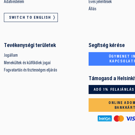
Adatvédelem
Éves jelentések
Állás
SWITCH TO ENGLISH
Tevékenységi területek
Segítség kérése
Jogállam
ÜGYMENET IN
KAPCSOLAT
Menekültek és külföldiek jogai
Fogvatartás és tisztességes eljárás
Támogasd a Helsinki
ADÓ 1% FELAJÁNLÁS
ONLINE ADO
BANKKÁR