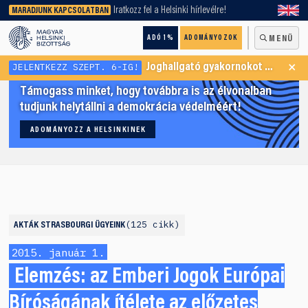
keresőnket!
Iratkozz fel a Helsinki hírlevélre!
MARADJUNK KAPCSOLATBAN
ADÓ 1%
ADOMÁNYOZOK
MENÜ
×
JELENTKEZZ SZEPT. 6-IG!
Joghallgató gyakornokot keresünk Menekültügyi Programunkba
Támogass minket, hogy továbbra is az élvonalban
tudjunk helytállni a demokrácia védelméért!
ADOMÁNYOZZ A HELSINKINEK
125 cikk
AKTÁK
STRASBOURGI ÜGYEINK
2015. január 1.
Elemzés: az Emberi Jogok Európai
Bíróságának ítélete az előzetes