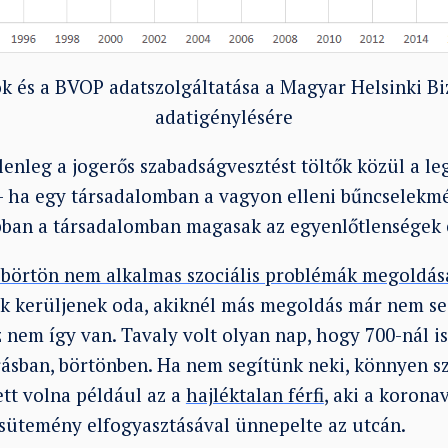
k és a BVOP adatszolgáltatása a Magyar Helsinki Bi
adatigénylésére
enleg a jogerős szabadságvesztést töltők közül a le
– ha egy társadalomban a vagyon elleni bűncselekm
 abban a társadalomban magasak az egyenlőtlenségek 
 börtön nem alkalmas szociális problémák megoldás
ok kerüljenek oda, akiknél más megoldás már nem se
nem így van. Tavaly volt olyan nap, hogy 700-nál is
rásban, börtönben. Ha nem segítünk neki, könnyen sz
ett volna például az a
hajléktalan férfi
, aki a korona
 sütemény elfogyasztásával ünnepelte az utcán.