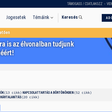
TÁMOGASS / CSATLAKOZZ
VID
Jogesetek
Témáink
Keresés
AD
etően
a is az élvonalban tudjunk
éért!
13 cikk
52 cikk
IÓK
KAPCSOLATTARTÁS A BÖRTÖNÖKBEN
20 cikk
NKÁRTALANÍTÁS