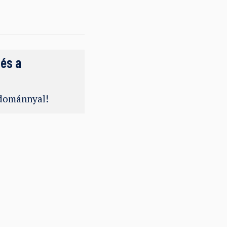
 és a
adománnyal!