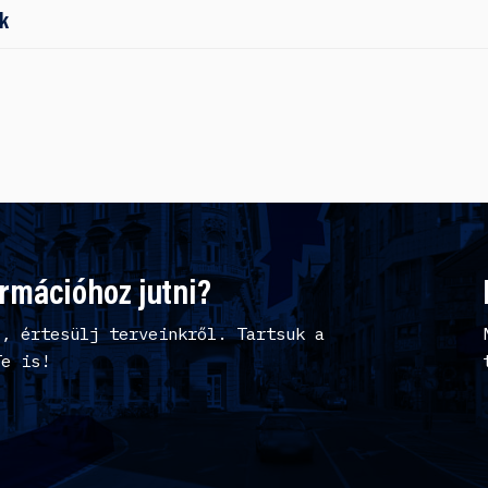
k
ormációhoz jutni?
l, értesülj terveinkről. Tartsuk a
Te is!