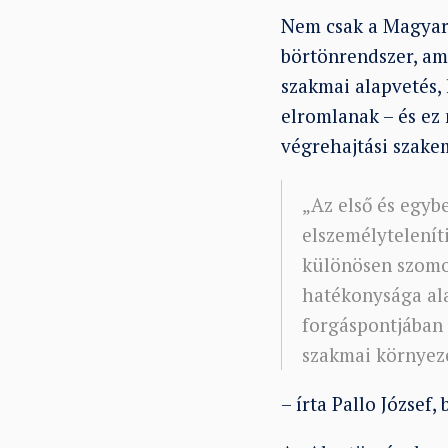
Nem csak a Magyar H
börtönrendszer, am
szakmai alapvetés,
elromlanak – és ez
végrehajtási szake
„Az első és egyb
elszemélytelenít
különösen szomor
hatékonysága al
forgáspontjában a
szakmai környeze
– írta Pallo József