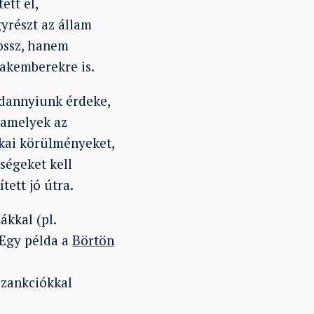
ett el,
yrészt az állam
rossz, hanem
zakemberekre is.
ndannyiunk érdeke,
 amelyek az
zikai körülményeket,
ségeket kell
tett jó útra.
kkal (pl.
 Egy példa a
Börtön
 szankciókkal