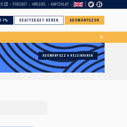
EO
PODCAST
HÍRLEVÉL
KAPCSOLAT
Ó 1%
SEGÍTSÉGET KÉREK
ADOMÁNYOZOK
×
ADOMÁNYOZZ A HELSINKINEK