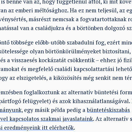
s benne van az, hogy függetlenül attól, ki mit követ
an az emberi méltósághoz. Ha ez nem teljesül, az eg
örvénysértés, másrészt nemcsak a fogvatartottaknak 
hatással van a családjukra és a börtönben dolgozó s
öntő többsége előbb-utóbb szabadulni fog, ezért mi
kötelessége olyan börtönkörülményeket biztosítani,
 és a visszaesés kockázatát csökkentik – ehhez jó fi
amokat és megfelelő családi kapcsolattartási lehető
ogy az elszigetelés, a kiközösítés még senkit nem térí
mzésben foglalkoztunk az alternatív büntetési formá
ártfogó felügyelet) és azok kihasználatlanságával.
lmányunk,
egy másik példa pedig a
büntetéskiszabás
el kapcsolatos szakmai javaslataink
. Az alternatív
si eredményeink itt elérhetők
.