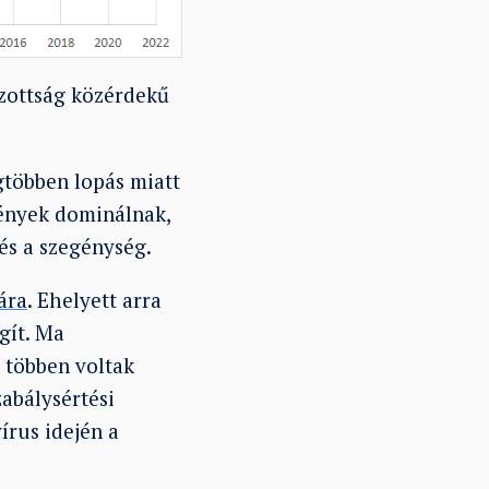
zottság közérdekű
gtöbben lopás miatt
ények dominálnak,
és a szegénység.
ára
. Ehelyett arra
gít. Ma
 többen voltak
abálysértési
vírus idején a