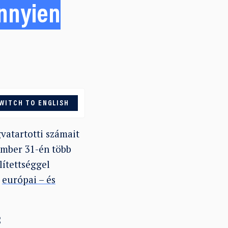
ennyien
WITCH TO ENGLISH
vatartotti számait
ember 31-én több
lítettséggel
n
európai – és
2