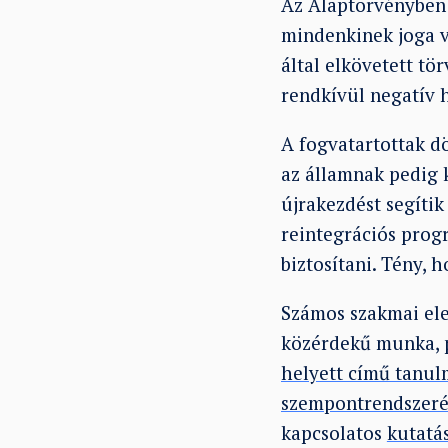
Az Alaptörvényben i
mindenkinek joga v
által elkövetett t
rendkívül negatív 
A fogvatartottak d
az államnak pedig 
újrakezdést segítik
reintegrációs progr
biztosítani. Tény, h
Számos szakmai ele
közérdekű munka, p
helyett című tanu
szempontrendszerév
kapcsolatos
kutatá