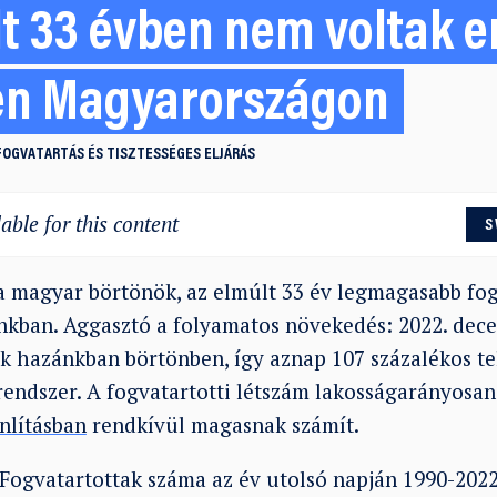
lt 33 évben nem voltak 
en Magyarországon
FOGVATARTÁS ÉS TISZTESSÉGES ELJÁRÁS
able for this content
S
 a magyar börtönök, az elmúlt 33 év legmagasabb fog
inkban. Aggasztó a folyamatos növekedés: 2022. dec
ak hazánkban börtönben, így aznap 107 százalékos te
endszer. A fogvatartotti létszám lakosságarányosa
nlításban
rendkívül magasnak számít.
Fogvatartottak száma az év utolsó napján 1990-202