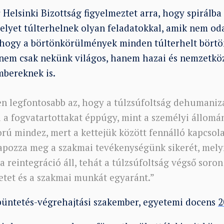
elsinki Bizottság figyelmeztet arra, hogy spirálba 
elyet túlterhelnek olyan feladatokkal, amik nem od
 hogy a börtönkörülmények minden túlterhelt bört
 nem csak nekünk világos, hanem hazai és nemzetköz
mbereknek is.
en legfontosabb az, hogy a túlzsúfoltság dehumaniz
i a fogvatartottakat éppúgy, mint a személyi állomán
ú mindez, mert a kettejük között fennálló kapcsol
apozza meg a szakmai tevékenységünk sikerét, mel
 reintegráció áll, tehát a túlzsúfoltság végső soron
tet és a szakmai munkát egyaránt.”
, büntetés-végrehajtási szakember, egyetemi docens
2