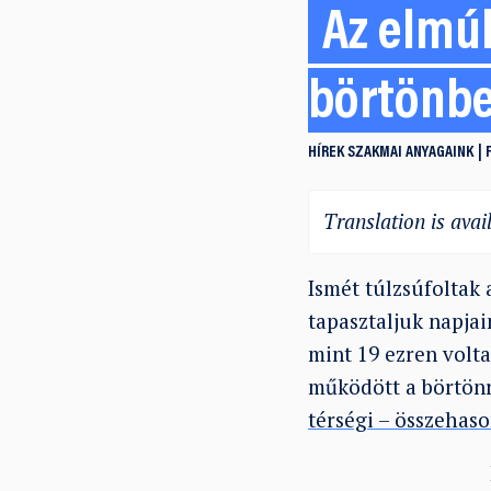
Az elmú
börtönb
HÍREK
SZAKMAI ANYAGAINK
Translation is avail
Ismét túlzsúfoltak
tapasztaljuk napja
mint 19 ezren volt
működött a börtönr
térségi – összehaso