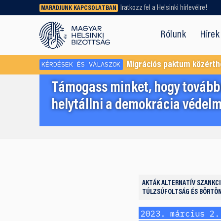
Iratkozz fel a Helsinki hírlevélre!
MARADJUNK KAPCSOLATBAN
Régebbi tartalmat vagy
dokumentumot keresel? Használd a
Rólunk
Hírek
keresőnket!
KÉRDÉSEK ÉS VÁLASZOK
Migrációs paktum közérth
Támogass minket, hogy továbbr
helytállni a demokrácia védelm
AKTÁK
ALTERNATÍV SZANKC
TÚLZSÚFOLTSÁG ÉS BÖRTÖ
2023. március 2.