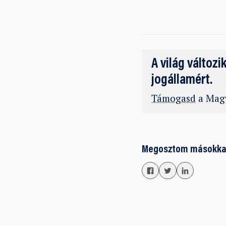
A világ változi
jogállamért.
Támogasd
a Magy
Megosztom másokka