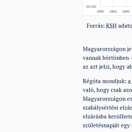
Forrás:
KSH
adato
Magyarországon jel
vannak börtönben 
az azt jelzi, hogy
Régóta mondjuk:
a
való, hogy csak az
Magyarországon ez 
szabálysértési elzá
elzárásba kerülhet
születésnapját egy