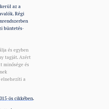
kerül az a
avalók. Régi
önrendszerben
i büntetés-
álja és egyben
y tagját. Azért
at minősége és
ynek
 elnehezíti a
015-ös cikkében
.