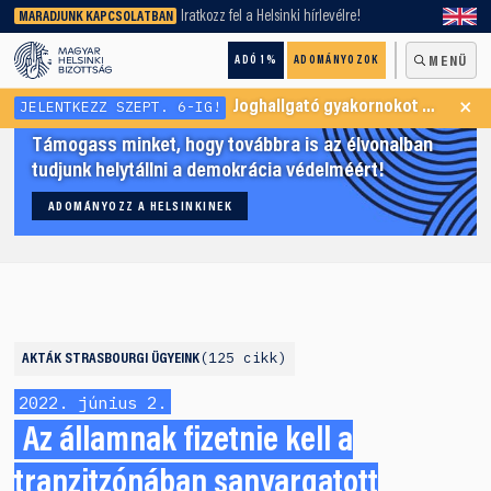
keresőnket!
Iratkozz fel a Helsinki hírlevélre!
MARADJUNK KAPCSOLATBAN
ADÓ 1%
ADOMÁNYOZOK
MENÜ
×
JELENTKEZZ SZEPT. 6-IG!
Joghallgató gyakornokot keresünk Menekültügyi Programunkba
Támogass minket, hogy továbbra is az élvonalban
tudjunk helytállni a demokrácia védelméért!
ADOMÁNYOZZ A HELSINKINEK
125 cikk
AKTÁK
STRASBOURGI ÜGYEINK
2022. június 2.
Az államnak fizetnie kell a
tranzitzónában sanyargatott