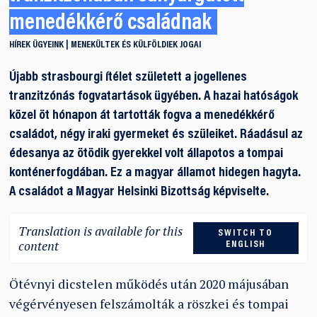
menedékkérő családnak
HÍREK
ÜGYEINK
MENEKÜLTEK ÉS KÜLFÖLDIEK JOGAI
Újabb strasbourgi ítélet született a jogellenes
tranzitzónás fogvatartások ügyében. A hazai hatóságok
közel öt hónapon át tartották fogva a menedékkérő
családot, négy iraki gyermeket és szüleiket. Ráadásul az
édesanya az ötödik gyerekkel volt állapotos a tompai
konténerfogdában. Ez a magyar államot hidegen hagyta.
A családot a Magyar Helsinki Bizottság képviselte.
Translation is available for this
SWITCH TO
content
ENGLISH
Ötévnyi dicstelen működés után 2020 májusában
végérvényesen felszámolták a röszkei és tompai