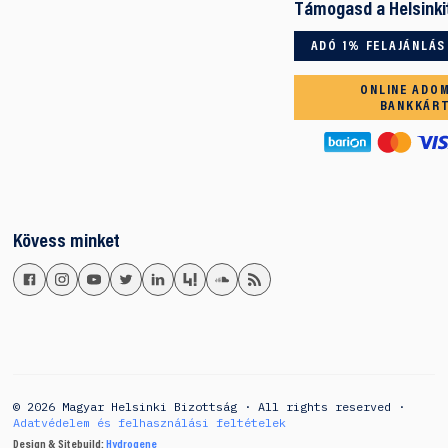
Támogasd a Helsinki
ADÓ 1% FELAJÁNLÁS
ONLINE ADO
BANKKÁR
Kövess minket
© 2026 Magyar Helsinki Bizottság · All rights reserved ·
Adatvédelem és felhasználási feltételek
Design & Sitebuild:
Hydrogene