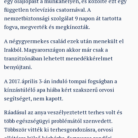
egy olajlopást a munkahelyén, és közölte ezt egy
független televíziós csatornával. A
nemzetbiztonsági szolgálat 9 napon át tartotta
fogva, megverték és megkínozták.
A négygyermekes család ezek után menekült el
Irakból. Magyarországon akkor már csak a
tranzitzónában lehetett menedékkérelmet
benyújtani.
A 2017. április 3-án induló tompai fogságban a
kínzástúlélő apa hiába kért szakszerű orvosi
segítséget, nem kapott.
Ráadásul az anya veszélyeztetett terhes volt és
több egészségügyi problémától szenvedett.
Többször vitték ki terhesgondozásra, orvosi