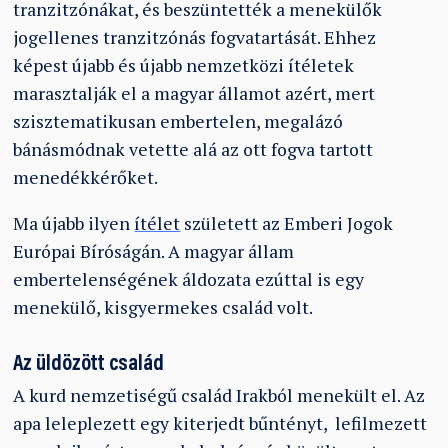
tranzitzónákat, és beszüntették a menekülők
jogellenes tranzitzónás fogvatartását. Ehhez
képest újabb és újabb nemzetközi ítéletek
marasztalják el a magyar államot azért, mert
szisztematikusan embertelen, megalázó
bánásmódnak vetette alá az ott fogva tartott
menedékkérőket.
Ma újabb ilyen
ítélet
született az Emberi Jogok
Európai Bíróságán. A magyar állam
embertelenségének áldozata ezúttal is egy
menekülő, kisgyermekes család volt.
Az üldözött család
A kurd nemzetiségű család Irakból menekült el. Az
apa leleplezett egy kiterjedt bűntényt, lefilmezett