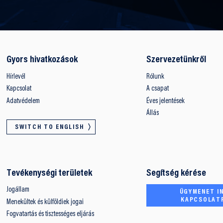
Gyors hivatkozások
Szervezetünkről
Hírlevél
Rólunk
Kapcsolat
A csapat
Adatvédelem
Éves jelentések
Állás
SWITCH TO ENGLISH
Tevékenységi területek
Segítség kérése
Jogállam
ÜGYMENET IN
KAPCSOLAT
Menekültek és külföldiek jogai
Fogvatartás és tisztességes eljárás