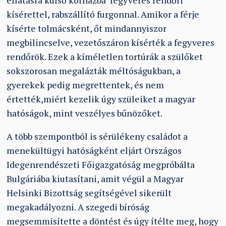
ellátásra külső kórházba fegyveres rendőri
kísérettel, rabszállító furgonnal. Amikor a férje
kísérte tolmácsként, őt mindannyiszor
megbilincselve, vezetőszáron kísérték a fegyveres
rendőrök. Ezek a kíméletlen tortúrák a szülőket
sokszorosan megalázták méltóságukban, a
gyerekek pedig megrettentek, és nem
értették,miért kezelik úgy szüleiket a magyar
hatóságok, mint veszélyes bűnözőket.
A több szempontból is sérülékeny családot a
menekültügyi hatóságként eljárt Országos
Idegenrendészeti Főigazgatóság megpróbálta
Bulgáriába kiutasítani, amit végül a Magyar
Helsinki Bizottság segítségével sikerült
megakadályozni. A szegedi bíróság
megsemmisítette a döntést és úgy ítélte meg, hogy