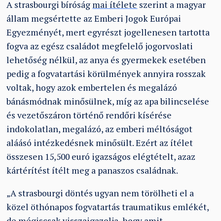
A strasbourgi bíróság
mai ítélete
szerint a magyar
állam megsértette az Emberi Jogok Európai
Egyezményét, mert egyrészt jogellenesen tartotta
fogva az egész családot megfelelő jogorvoslati
lehetőség nélkül, az anya és gyermekek esetében
pedig a fogvatartási körülmények annyira rosszak
voltak, hogy azok embertelen és megalázó
bánásmódnak minősülnek, míg az apa bilincselése
és vezetőszáron történő rendőri kísérése
indokolatlan, megalázó, az emberi méltóságot
aláásó intézkedésnek minősült. Ezért az ítélet
összesen 15,500 euró igazságos elégtételt, azaz
kártérítést ítélt meg a panaszos családnak.
„A strasbourgi döntés ugyan nem törölheti el a
közel öthónapos fogvatartás traumatikus emlékét,
de mégiscsak visszaigazolja, hogy amit