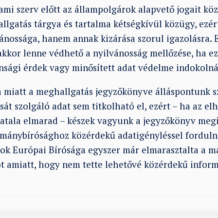
ami szerv előtt az állampolgárok alapvető jogait köz
llgatás tárgya és tartalma kétségkívül közügy, ezér
nossága, hanem annak kizárása szorul igazolásra. Eg
kkor lenne védhető a nyilvánosság mellőzése, ha ezt
onsági érdek vagy minősített adat védelme indokolná
 miatt a meghallgatás jegyzőkönyve álláspontunk s
t szolgáló adat sem titkolható el, ezért – ha az el
zatala elmarad – készek vagyunk a jegyzőkönyv me
mánybírósághoz közérdekű adatigényléssel forduln
ok Európai Bírósága egyszer már elmarasztalta a m
 amiatt, hogy nem tette lehetővé közérdekű infor