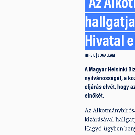
Az Alko
hallgatj
Hivatal 
HÍREK
JOGÁLLAM
A Magyar Helsinki Bi
nyilvánosságát, a kö
eljárás elvét, hogy 
elnökét.
Az Alkotmánybírósá
kizárásával hallga
Hagyó-ügyben benyú