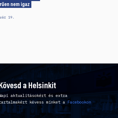
rűen nem igaz
uár 19.
Kövesd a Helsinkit
Napi aktualitásokért és extra
tartalmakért kövess minket a
Facebookon