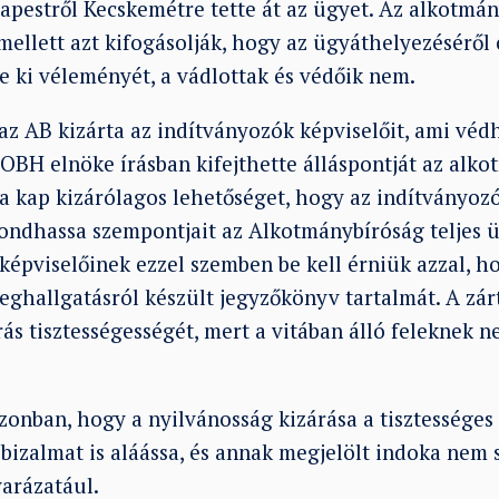
pestről Kecskemétre tette át az ügyet. Az alkotmán
mellett azt kifogásolják, hogy az ügyáthelyezéséről
te ki véleményét, a vádlottak és védőik nem.
z AB kizárta az indítványozók képviselőit, ami véd
OBH elnöke írásban kifejthette álláspontját az alko
ra kap kizárólagos lehetőséget, hogy az indítványoz
ondhassa szempontjait az Alkotmánybíróság teljes ül
képviselőinek ezzel szemben be kell érniük azzal, h
ghallgatásról készült jegyzőkönyv tartalmát. A zárt
árás tisztességességét, mert a vitában álló feleknek 
nban, hogy a nyilvánosság kizárása a tisztességes
zbizalmat is aláássa, és annak megjelölt indoka nem 
arázatául.