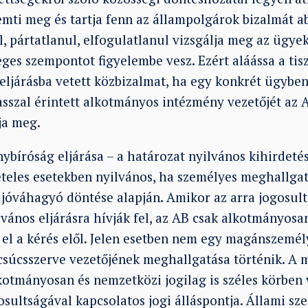
emti meg és tartja fenn az állampolgárok bizalmát a
, pártatlanul, elfogulatlanul vizsgálja meg az ügyek
ges szempontot figyelembe vesz. Ezért aláássa a tis
eljárásba vetett közbizalmat, ha egy konkrét ügyben
sszal érintett alkotmányos intézmény vezetőjét az 
ja meg.
bíróság eljárása – a határozat nyilvános kihirdetés
teles esetekben nyilvános, ha személyes meghallgatá
B jóváhagyó döntése alapján. Amikor az arra jogosul
lvános eljárásra hívják fel, az AB csak alkotmányos
 el a kérés elől. Jelen esetben nem egy magánszemé
 csúcsszerve vezetőjének meghallgatása történik. A 
kotmányosan és nemzetközi jogilag is széles körben v
sultságával kapcsolatos jogi álláspontja. Állami sze