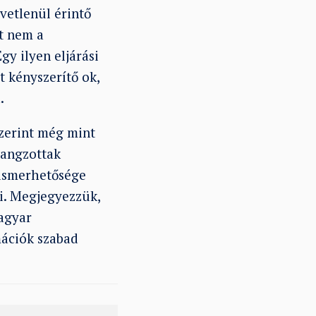
vetlenül érintő
t nem a
y ilyen eljárási
 kényszerítő ok,
.
zerint még mint
hangzottak
gismerhetősége
i. Megjegyezzük,
agyar
mációk szabad