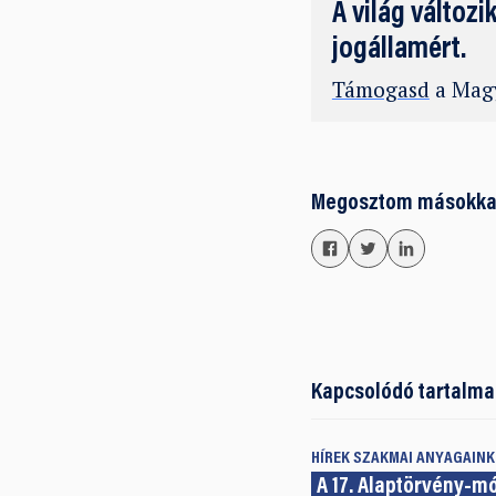
A világ változi
jogállamért.
Támogasd
a Magy
Megosztom másokka
Kapcsolódó tartalma
HÍREK
SZAKMAI ANYAGAINK
A 17. Alaptörvény-m