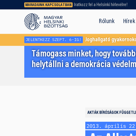
Iratkozz fel a Helsinki hírlevélre!
MARADJUNK KAPCSOLATBAN
Régebbi tartalmat vagy
dokumentumot keresel? Használd a
Rólunk
Hírek
keresőnket!
JELENTKEZZ SZEPT. 6-IG!
Joghallgató gyakornok
Támogass minket, hogy továbbr
helytállni a demokrácia védelm
AKTÁK
BÍRÓSÁGOK FÜGGETL
2013. április 22