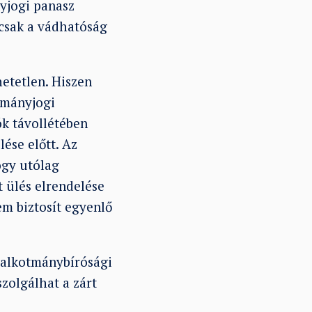
yjogi panasz
 csak a vádhatóság
hetetlen. Hiszen
tmányjogi
ók távollétében
ése előtt. Az
ogy utólag
 ülés elrendelése
nem biztosít egyenlő
 alkotmánybírósági
szolgálhat a zárt