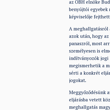
az OBH elnöke Buda
benyújtói egyebek 
képviselője fejthet
A meghallgatásról a
azok után, hogy az 
panaszról, most ar
személyesen is elm
indítványozók jogi 
megismerhetik a me
sérti a konkrét elj
jogokat.
Meggyőződésünk azo
eljárásba vetett kö
meghallgatás magy