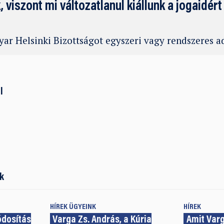
k, viszont mi változatlanul kiállunk a jogaidért
ar Helsinki Bizottságot egyszeri vagy rendszeres 
l
k
HÍREK
ÜGYEINK
HÍREK
ódosítás
Varga Zs. András, a Kúria
Amit Var