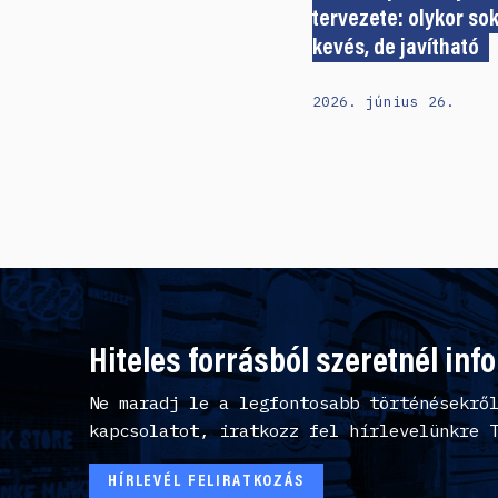
tervezete: olykor so
kevés, de javítható
2026. június 26.
Hiteles forrásból szeretnél inf
Ne maradj le a legfontosabb történésekrő
kapcsolatot, iratkozz fel hírlevelünkre 
HÍRLEVÉL FELIRATKOZÁS