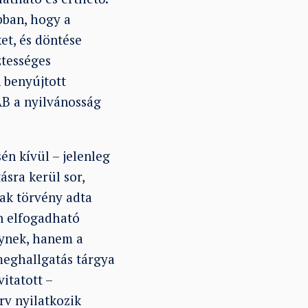
bban, hogy a
et, és döntése
ztességes
 benyújtott
AB a nyilvánosság
én kívül – jelenleg
sra kerül sor,
tak törvény adta
an elfogadható
lynek, hanem a
meghallgatás tárgya
itatott –
rv nyilatkozik