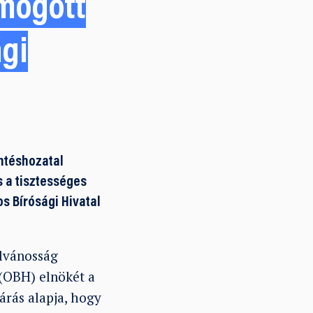
 mögött
ági
öntéshozatal
 a tisztességes
s Bírósági Hivatal
ilvánosság
 (OBH) elnökét a
árás alapja, hogy