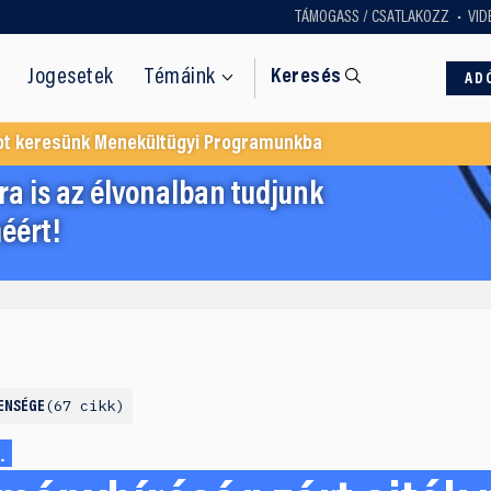
TÁMOGASS / CSATLAKOZZ
VID
Jogesetek
Témáink
Keresés
AD
ot keresünk Menekültügyi Programunkba
a is az élvonalban tudjunk
éért!
67 cikk
ENSÉGE
.