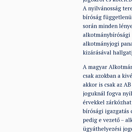
A nyilvánosság ter
bíróság függetlenül
során minden lénye
alkotmánybírósági 
alkotmányjogi pana
kizárásával hallgat
A magyar Alkotmány
csak azokban a kivé
akkor is csak az A
joguknál fogva nyi
érvekkel zárkózhat
bírósági igazgatás
pedig e vezető – al
ügyáthelyezési jogo