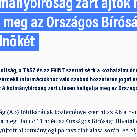
tmánybíróság zárt ajtók
a meg az Országos Bírós
elnökét
zottság, a TASZ és az EKINT szerint sérti a közhatalmi d
zérdekű információkhoz való szabad hozzáférés jogát és
az Alkotmánybíróság zárt ülésen hallgatja meg az Országo
g (AB) főtitkárának közleménye szerint az AB a ny
tja meg Handó Tündét, az Országos Bírósági Hivatal
jtott alkotmányjogi panasz elbírálása során. Az elj