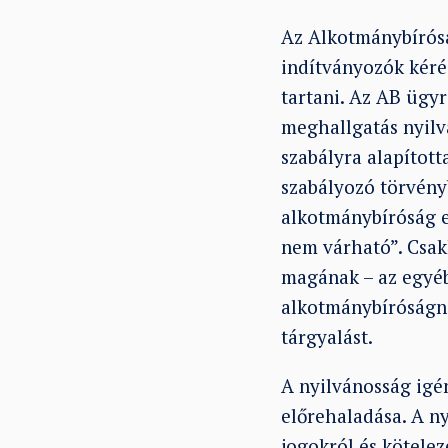
Az Alkotmánybírósá
indítványozók kéré
tartani. Az AB ügyr
meghallgatás nyilv
szabályra alapított
szabályozó törvényb
alkotmánybíróság el
nem várható”. Csak
magának – az egyéb
alkotmánybíróságna
tárgyalást.
A nyilvánosság igé
előrehaladása. A ny
jogokról és kötelez