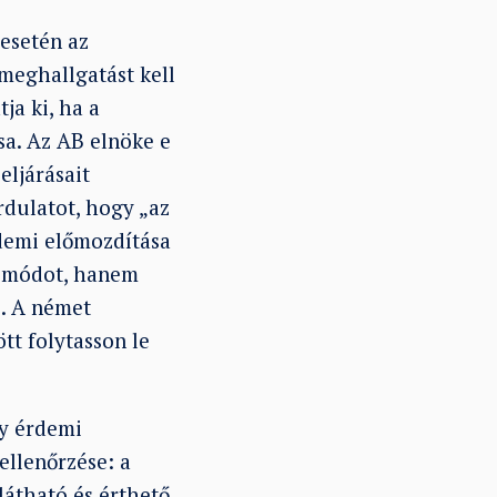
esetén az
meghallgatást kell
ja ki, ha a
a. Az AB elnöke e
eljárásait
rdulatot, hogy „az
rdemi előmozdítása
d módot, hanem
e. A német
tt folytasson le
gy érdemi
ellenőrzése: a
látható és érthető.