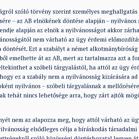
gról szóló törvény szerint személyes meghallgatás 
sére – az AB elnökének döntése alapján – nyilvános 
endje alapján az elnök a nyilvánosságot akkor zárhat
ánosságától nem várható az ügy érdemi előmozdítás
a döntését. Ezt a szabályt a német alkotmánybíróság 
ől emelhette át az AB, mert az tartalmazza azt a fo
tekinthet a szóbeli tárgyalástól, ha attól az ügy é
hogy ez a szabály nem a nyilvánosság kizárására a
ként nyilvános – szóbeli tárgyalásnak a mellőzésér
k tehát nincs lehetősége arra, hogy zárt ajtók mögö
nyét nem az alapozza meg, hogy attól várható az ü
ilvánosság elsődleges célja a bíráskodás társadalmi 
ettségekről szóló közösségi döntéshozatal legyen át