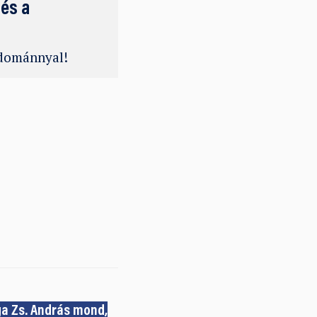
 és a
adománnyal!
ga Zs. András mond,