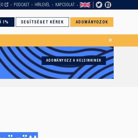
EO
PODCAST
HÍRLEVÉL
KAPCSOLAT
Ó 1%
SEGÍTSÉGET KÉREK
ADOMÁNYOZOK
×
ADOMÁNYOZZ A HELSINKINEK