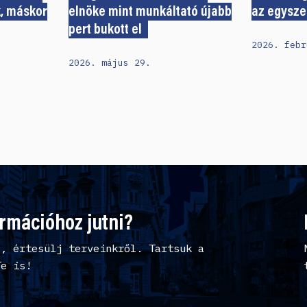
k, máskor
elnöke mint munkáltató újabb
az egysze
pert bukott el
2026. febr
2026. május 29.
ormációhoz jutni?
l, értesülj terveinkről. Tartsuk a
Te is!