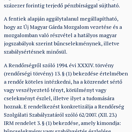
százezer forintig terjedő pénzbírsággal sújtható.
A fentiek alapján aggálytalanul megállapítható,
hogy az Új Magyar Gárda Mozgalom vezetése és a
mozgalomban való részvétel a hatályos magyar
jogszabályok szerint bűncselekménynek, illetve
szabálysértésnek minősül.
A Rendőrségről szóló 1994. évi XXXIV. törvény
(rendőrségi törvény) 13. § (1) bekezdése értelmében
a rendőr köteles intézkedni, ha a közrendet sértő
vagy veszélyeztető tényt, körülményt vagy
cselekményt észlel, illetve ilyet a tudomására
hoznak. E rendelkezést konkretizálja a Rendőrség
Szolgálati Szabályzatáról szóló 62/2007. (XII. 23.)
IRM rendelet 3. § (1) bekezdése, amely kimondja:
bűncselekmény vagy szabálysértés észlelése