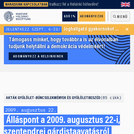
keresőnket!
Iratkozz fel a Helsinki hírlevélre!
MARADJUNK KAPCSOLATBAN
ADÓ 1%
ADOMÁNYOZOK
MENÜ
×
JELENTKEZZ SZEPT. 6-IG!
Joghallgató gyakornokot keresünk Menekültügyi Programunkba
Támogass minket, hogy továbbra is az élvonalban
tudjunk helytállni a demokrácia védelméért!
ADOMÁNYOZZ A HELSINKINEK
85 cikk
AKTÁK
GYŰLÖLET-BŰNCSELEKMÉNYEK ÉS GYŰLÖLETBESZÉD
2009. augusztus 22.
Álláspont a 2009. augusztus 22-i,
szentendrei gárdistaavatásról