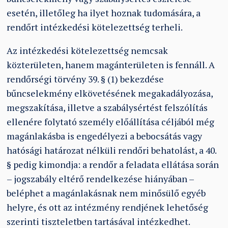
esetén, illetőleg ha ilyet hoznak tudomására, a
rendőrt intézkedési kötelezettség terheli.
Az intézkedési kötelezettség nemcsak
közterületen, hanem magánterületen is fennáll. A
rendőrségi törvény 39. § (1) bekezdése
bűncselekmény elkövetésének megakadályozása,
megszakítása, illetve a szabálysértést felszólítás
ellenére folytató személy előállítása céljából még
magánlakásba is engedélyezi a bebocsátás vagy
hatósági határozat nélküli rendőri behatolást, a 40.
§ pedig kimondja: a rendőr a feladata ellátása során
– jogszabály eltérő rendelkezése hiányában –
beléphet a magánlakásnak nem minősülő egyéb
helyre, és ott az intézmény rendjének lehetőség
szerinti tiszteletben tartásával intézkedhet.