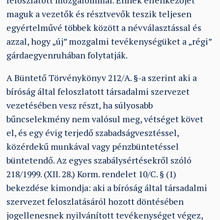
feloszlatott mozgalommal. Ennek ellenkezőjét
maguk a vezetők és résztvevők teszik teljesen
egyértelművé többek között a névválasztással és
azzal, hogy „új” mozgalmi tevékenységüket a „régi”
gárdaegyenruhában folytatják.
A Büntető Törvénykönyv 212/A. §-a szerint aki a
bíróság által feloszlatott társadalmi szervezet
vezetésében vesz részt, ha súlyosabb
bűncselekmény nem valósul meg, vétséget követ
el, és egy évig terjedő szabadságvesztéssel,
közérdekű munkával vagy pénzbüntetéssel
büntetendő. Az egyes szabálysértésekről szóló
218/1999. (XII. 28.) Korm. rendelet 10/C. § (1)
bekezdése kimondja: aki a bíróság által társadalmi
szervezet feloszlatásáról hozott döntésében
jogellenesnek nyilvánított tevékenységet végez,