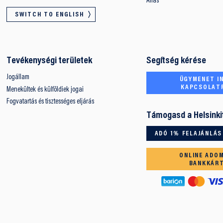
Állás
SWITCH TO ENGLISH
Tevékenységi területek
Segítség kérése
Jogállam
ÜGYMENET IN
KAPCSOLAT
Menekültek és külföldiek jogai
Fogvatartás és tisztességes eljárás
Támogasd a Helsinki
ADÓ 1% FELAJÁNLÁS
ONLINE ADO
BANKKÁR