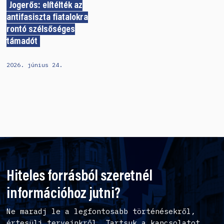
Jogerős: elítélték az
antifasiszta fiatalokra
rontó szélsőséges
támadót
2026. június 24.
Hiteles forrásból szeretnél
információhoz jutni?
Ne maradj le a legfontosabb történésekről,
értesülj terveinkről. Tartsuk a kapcsolatot,