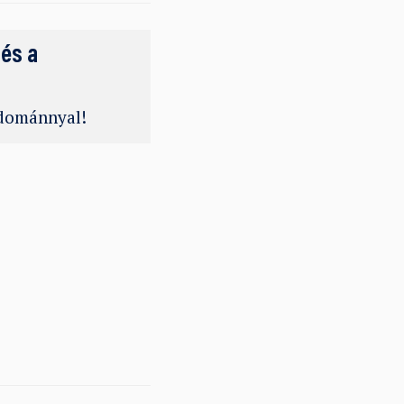
 és a
adománnyal!