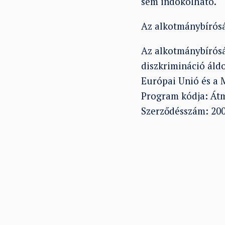
sem indokolható.
Az alkotmánybírósá
Az alkotmánybírósá
diszkrimináció áld
Európai Unió és a 
Program kódja: Át
Szerződésszám: 20