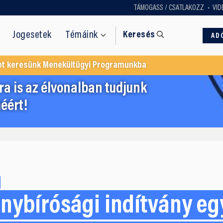
TÁMOGASS / CSATLAKOZZ
VID
Jogesetek
Témáink
Keresés
AD
ot keresünk Menekültügyi Programunkba
a is az élvonalban tudjunk
éért!
nybírósági indítvány eg