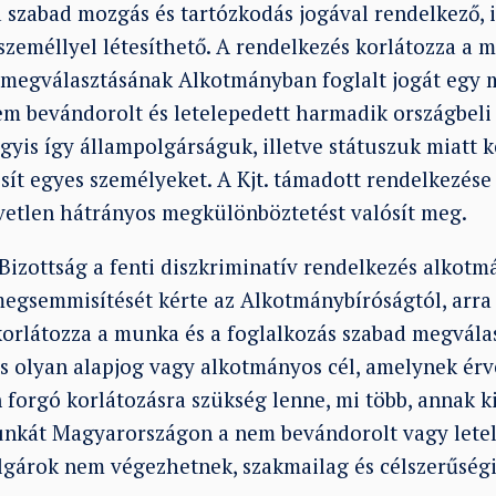
a szabad mozgás és tartózkodás jogával rendelkező, 
személlyel létesíthető. A rendelkezés korlátozza a 
 megválasztásának Alkotmányban foglalt jogát egy
nem bevándorolt és letelepedett harmadik országbel
gyis így állampolgárságuk, illetve státuszuk miatt 
ít egyes személyeket. A Kjt. támadott rendelkezése
zvetlen hátrányos megkülönböztetést valósít meg.
Bizottság a fenti diszkriminatív rendelkezés alkot
megsemmisítését kérte az Alkotmánybíróságtól, arra
korlátozza a munka és a foglalkozás szabad megvála
is olyan alapjog vagy alkotmányos cél, amelynek ér
 forgó korlátozásra szükség lenne, mi több, annak k
unkát Magyarországon a nem bevándorolt vagy lete
lgárok nem végezhetnek, szakmailag és célszerűség