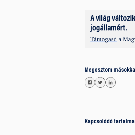
A világ változi
jogállamért.
Támogasd
a Magy
Megosztom másokka
Kapcsolódó tartalma