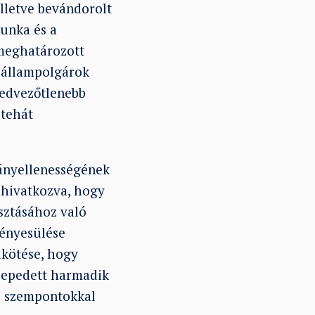
illetve bevándorolt
munka és a
 meghatározott
i állampolgárok
kedvezőtlenebb
 tehát
mányellenességének
 hivatkozva, hogy
sztásához való
vényesülése
ikötése, hogy
lepedett harmadik
i szempontokkal