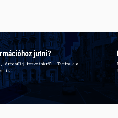
ormációhoz jutni?
l, értesülj terveinkről. Tartsuk a
Te is!