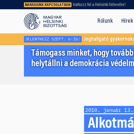
Iratkozz fel a Helsinki hírlevélre!
MARADJUNK KAPCSOLATBAN
Régebbi tartalmat vagy
dokumentumot keresel? Használd a
Rólunk
Hírek
keresőnket!
JELENTKEZZ SZEPT. 6-IG!
Joghallgató gyakornok
Támogass minket, hogy továbbr
helytállni a demokrácia védelm
2010. január 13.
Alkotmá