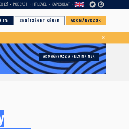
EO
PODCAST
HÍRLEVÉL
KAPCSOLAT
Ó 1%
SEGÍTSÉGET KÉREK
ADOMÁNYOZOK
×
ADOMÁNYOZZ A HELSINKINEK
y