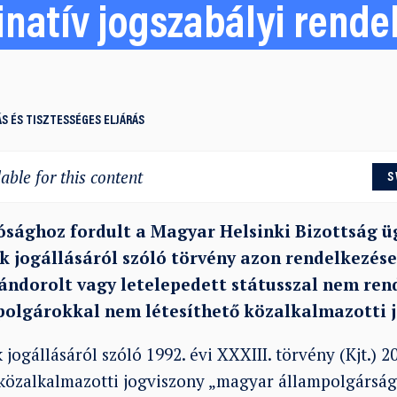
inatív jogszabályi rende
S ÉS TISZTESSÉGES ELJÁRÁS
able for this content
S
sághoz fordult a Magyar Helsinki Bizottság ü
 jogállásáról szóló törvény azon rendelkezés
ándorolt vagy letelepedett státusszal nem re
polgárokkal nem létesíthető közalkalmazotti j
jogállásáról szóló 1992. évi XXXIII. törvény (Kjt.) 20
közalkalmazotti jogviszony „magyar állampolgárság