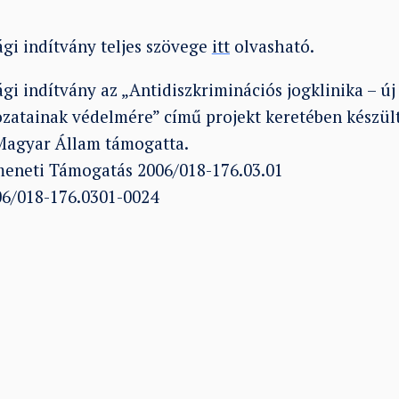
gi indítvány teljes szövege
itt
olvasható.
gi indítvány az „Antidiszkriminációs jogklinika – ú
ozatainak védelmére” című projekt keretében készült
Magyar Állam támogatta.
meneti Támogatás 2006/018-176.03.01
06/018-176.0301-0024