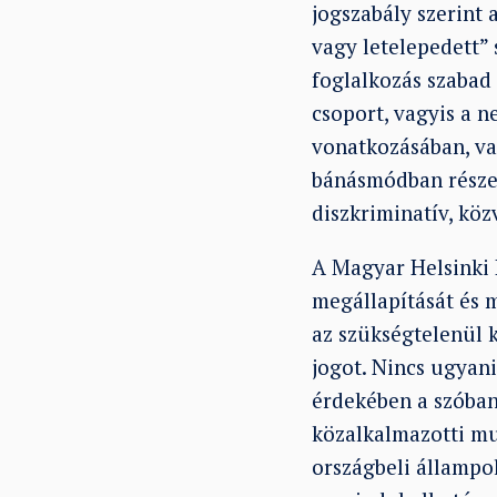
jogszabály szerint 
vagy letelepedett” 
foglalkozás szabad
csoport, vagyis a 
vonatkozásában, va
bánásmódban részes
diszkriminatív, kö
A Magyar Helsinki 
megállapítását és 
az szükségtelenül 
jogot. Nincs ugyan
érdekében a szóban
közalkalmazotti m
országbeli állampo