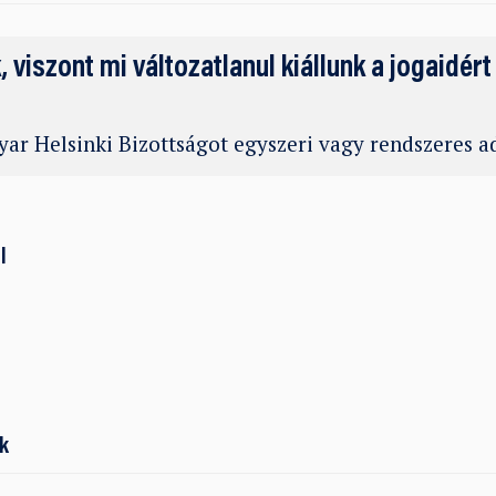
k, viszont mi változatlanul kiállunk a jogaidért
ar Helsinki Bizottságot egyszeri vagy rendszeres 
l
k