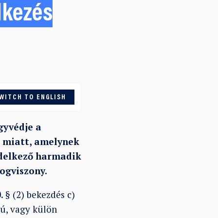
lkezés
WITCH TO ENGLISH
gyvédje a
e miatt, amelynek
ndelkező harmadik
ogviszony.
. § (2) bekezdés c)
ú, vagy külön