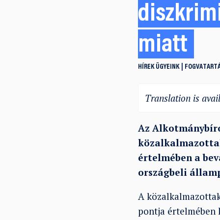
diszkrim
miatt
HÍREK
ÜGYEINK
FOGVATARTÁ
Translation is avail
Az Alkotmánybíró
közalkalmazottak
értelmében a bev
országbeli állam
A közalkalmazottak 
pontja értelmében 