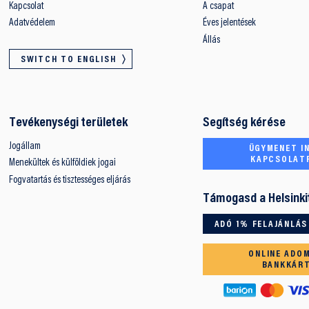
Kapcsolat
A csapat
Adatvédelem
Éves jelentések
Állás
SWITCH TO ENGLISH
Tevékenységi területek
Segítség kérése
Jogállam
ÜGYMENET IN
KAPCSOLAT
Menekültek és külföldiek jogai
Fogvatartás és tisztességes eljárás
Támogasd a Helsinki
ADÓ 1% FELAJÁNLÁS
ONLINE ADO
BANKKÁR