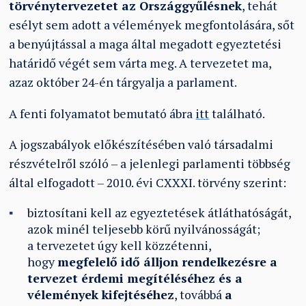
törvénytervezetet az Országgyűlésnek
, tehát
esélyt sem adott a vélemények megfontolására, sőt
a benyújtással a maga által megadott egyeztetési
határidő végét sem várta meg. A tervezetet ma,
azaz október 24-én tárgyalja a parlament.
A fenti folyamatot bemutató ábra
itt
található.
A jogszabályok előkészítésében való társadalmi
részvételről szóló – a jelenlegi parlamenti többség
által elfogadott – 2010. évi CXXXI. törvény szerint:
biztosítani kell az egyeztetések átláthatóságát,
azok minél teljesebb körű nyilvánosságát;
a tervezetet úgy kell közzétenni,
hogy
megfelelő idő álljon rendelkezésre a
tervezet érdemi megítéléséhez és a
vélemények kifejtéséhez
, továbbá
a