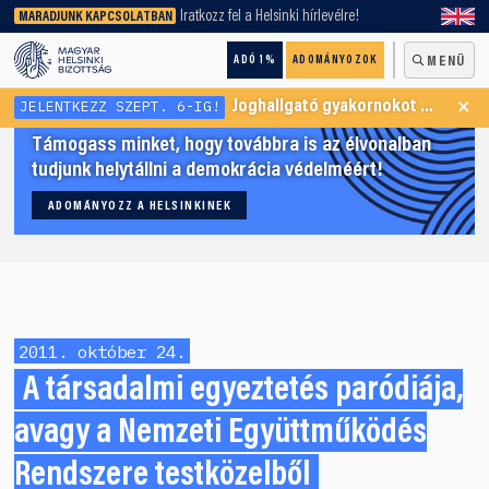
keresőnket!
Iratkozz fel a Helsinki hírlevélre!
MARADJUNK KAPCSOLATBAN
ADÓ 1%
ADOMÁNYOZOK
MENÜ
×
JELENTKEZZ SZEPT. 6-IG!
Joghallgató gyakornokot keresünk Menekültügyi Programunkba
Támogass minket, hogy továbbra is az élvonalban
tudjunk helytállni a demokrácia védelméért!
ADOMÁNYOZZ A HELSINKINEK
2011. október 24.
A társadalmi egyeztetés paródiája,
avagy a Nemzeti Együttműködés
Rendszere testközelből