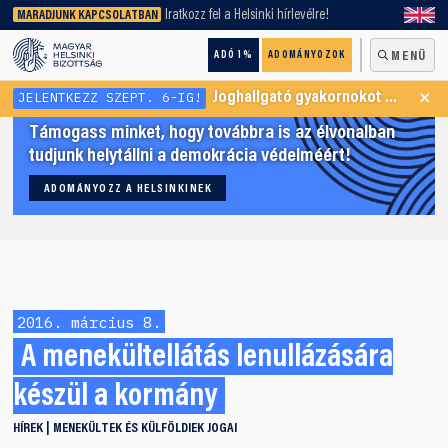
keresőnket!
Iratkozz fel a Helsinki hírlevélre!
MARADJUNK KAPCSOLATBAN
ADÓ 1%
ADOMÁNYOZOK
MENÜ
×
JELENTKEZZ SZEPT. 6-IG!
Joghallgató gyakornokot keresünk Menekültügyi Programunkba
Támogass minket, hogy továbbra is az élvonalban
tudjunk helytállni a demokrácia védelméért!
ADOMÁNYOZZ A HELSINKINEK
2016. március 8.
A menekültellátás lenullázására
készül a kormány
HÍREK
MENEKÜLTEK ÉS KÜLFÖLDIEK JOGAI