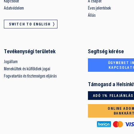
Kapcsolat
A csapat
Adatvédelem
Éves jelentések
Állás
SWITCH TO ENGLISH
Tevékenységi területek
Segítség kérése
Jogállam
ÜGYMENET IN
KAPCSOLAT
Menekültek és külföldiek jogai
Fogvatartás és tisztességes eljárás
Támogasd a Helsinki
ADÓ 1% FELAJÁNLÁS
ONLINE ADO
BANKKÁR