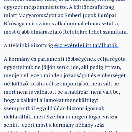
egyszer megsemmisítette. A börtönzsúfoltság
miatt Magyarországot az Emberi Jogok Európai
Bírósága már számos alkalommal elmarasztalta,
most újabb elmarasztaló ítéletekre lehet számítani.
A Helsinki Bizottság
észrevételei itt találhatók.
A kormány és parlamenti többségének célja régóta
egyértelmű: ne jöjjön senki ide, aki pedig itt van,
menjen el. Ezen minden józanságot és emberséget
nélkülöző totális cél szempontjából nem vált be,
mert nem is válhatott be a határzár; nem vált be,
hogy a balkáni államokat menekültügyi
szempontból egyoldalúan biztonságosnak
deklarálták, mert Szerbia nemigen fogad vissza
senkit; ezért most a kormány néhány száz