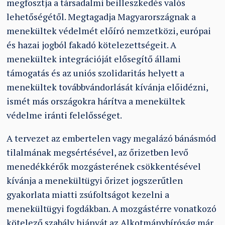
megfosztja a társadalmi beilleszkedés valós
lehetőségétől. Megtagadja Magyarországnak a
menekültek védelmét előíró nemzetközi, európai
és hazai jogból fakadó kötelezettségeit. A
menekültek integrációját elősegítő állami
támogatás és az uniós szolidaritás helyett a
menekültek továbbvándorlását kívánja előidézni,
ismét más országokra hárítva a menekültek
védelme iránti felelősséget.
A tervezet az embertelen vagy megalázó bánásmód
tilalmának megsértésével, az őrizetben levő
menedékkérők mozgásterének csökkentésével
kívánja a menekültügyi őrizet jogszerűtlen
gyakorlata miatti zsúfoltságot kezelni a
menekültügyi fogdákban. A mozgástérre vonatkozó
kötelező szabály hiányát az Alkotmánybíróság már