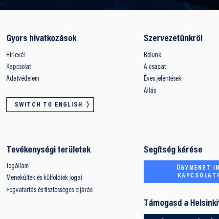
Gyors hivatkozások
Szervezetünkről
Hírlevél
Rólunk
Kapcsolat
A csapat
Adatvédelem
Éves jelentések
Állás
SWITCH TO ENGLISH
Tevékenységi területek
Segítség kérése
Jogállam
ÜGYMENET IN
KAPCSOLAT
Menekültek és külföldiek jogai
Fogvatartás és tisztességes eljárás
Támogasd a Helsinki