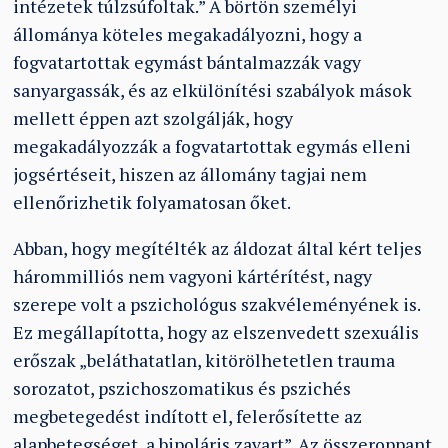
intézetek túlzsúfoltak.” A börtön személyi
állománya köteles megakadályozni, hogy a
fogvatartottak egymást bántalmazzák vagy
sanyargassák, és az elkülönítési szabályok mások
mellett éppen azt szolgálják, hogy
megakadályozzák a fogvatartottak egymás elleni
jogsértéseit, hiszen az állomány tagjai nem
ellenőrizhetik folyamatosan őket.
Abban, hogy megítélték az áldozat által kért teljes
hárommilliós nem vagyoni kártérítést, nagy
szerepe volt a pszichológus szakvéleményének is.
Ez megállapította, hogy az elszenvedett szexuális
erőszak „beláthatatlan, kitörölhetetlen trauma
sorozatot, pszichoszomatikus és pszichés
megbetegedést indított el, felerősítette az
alapbetegséget, a bipoláris zavart”. Az összeroppant