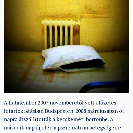
A fiatalember 2007 novemberétől volt előzetes
letartóztatásban Budapesten. 2008 márciusában öt
napra átszállították a kecskeméti börtönbe. A
második nap éjjelén a pszichiátriai betegségeire