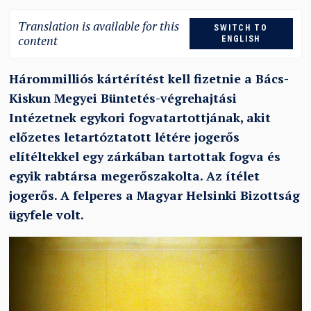
Translation is available for this
SWITCH TO
content
ENGLISH
Hárommilliós kártérítést kell fizetnie a Bács-
Kiskun Megyei Büntetés-végrehajtási
Intézetnek egykori fogvatartottjának, akit
előzetes letartóztatott létére jogerős
elítéltekkel egy zárkában tartottak fogva és
egyik rabtársa megerőszakolta. Az ítélet
jogerős. A felperes a Magyar Helsinki Bizottság
ügyfele volt.