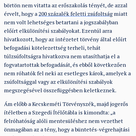
börtön nem vitatta az erőszakolás tényét, de azzal
érvelt, hogy a
200 százalék feletti zsúfoltság
miatt
nem volt lehetséges betartani a jogszabályban
előírt elkülönítési szabályokat. Ezentúl arra
hivatkozott, hogy az intézetet törvény által előírt
befogadási kötelezettség terheli, tehát
túlzsúfoltságra hivatkozva nem utasíthatja el a
fogvatartottak befogadását, és ebből következően
nem róhatók fel neki az esetleges károk, amelyek a
zsúfoltsággal vagy az elkülönítési szabályok
megszegésével összefüggésben keletkeznek.
Ám előbb a Kecskeméti Törvényszék, majd jogerős
ítéletben a Szegedi Ítélőtábla is kimondta: „a
felróhatóság alóli mentesüléshez nem vezethet
önmagában az a tény, hogy a büntetés-végrehajtási