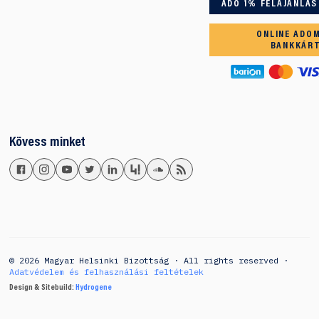
ADÓ 1% FELAJÁNLÁS
ONLINE ADO
BANKKÁR
Kövess minket
© 2026 Magyar Helsinki Bizottság · All rights reserved ·
Adatvédelem és felhasználási feltételek
Design & Sitebuild:
Hydrogene