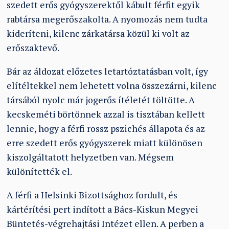
szedett erős gyógyszerektől kábult férfit egyik
rabtársa megerőszakolta. A nyomozás nem tudta
kideríteni, kilenc zárkatársa közül ki volt az
erőszaktevő.
Bár az áldozat előzetes letartóztatásban volt, így
elítéltekkel nem lehetett volna összezárni, kilenc
társából nyolc már jogerős ítéletét töltötte. A
kecskeméti börtönnek azzal is tisztában kellett
lennie, hogy a férfi rossz pszichés állapota és az
erre szedett erős gyógyszerek miatt különösen
kiszolgáltatott helyzetben van. Mégsem
különítették el.
A férfi a Helsinki Bizottsághoz fordult, és
kártérítési pert indított a Bács-Kiskun Megyei
Büntetés-végrehajtási Intézet ellen. A perben a