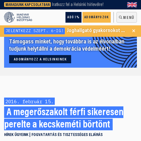
keresőnket!
Iratkozz fel a Helsinki hírlevélre!
MARADJUNK KAPCSOLATBAN
ADÓ 1%
ADOMÁNYOZOK
MENÜ
×
JELENTKEZZ SZEPT. 6-IG!
Joghallgató gyakornokot keresünk Menekültügyi Programunkba
Támogass minket, hogy továbbra is az élvonalban
tudjunk helytállni a demokrácia védelméért!
ADOMÁNYOZZ A HELSINKINEK
2016. február 15.
A megerőszakolt férfi sikeresen
perelte a kecskeméti börtönt
HÍREK
ÜGYEINK
FOGVATARTÁS ÉS TISZTESSÉGES ELJÁRÁS