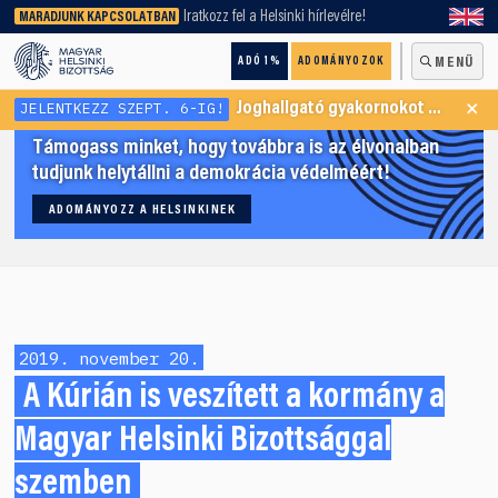
keresőnket!
Iratkozz fel a Helsinki hírlevélre!
MARADJUNK KAPCSOLATBAN
ADÓ 1%
ADOMÁNYOZOK
MENÜ
×
JELENTKEZZ SZEPT. 6-IG!
Joghallgató gyakornokot keresünk Menekültügyi Programunkba
Támogass minket, hogy továbbra is az élvonalban
tudjunk helytállni a demokrácia védelméért!
ADOMÁNYOZZ A HELSINKINEK
2019. november 20.
A Kúrián is veszített a kormány a
Magyar Helsinki Bizottsággal
szemben