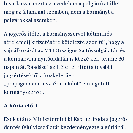
hivatkozva, mert ez a védelem a polgárokat illeti
meg az állammal szemben, nem a kormányt a
polgárokkal szemben.
A jogerős ítélet a kormányszervet kétmilliós
sérelemdíj kifizetésére kötelezte azon túl, hogy a
sajnálkozását az MTI Országos Sajtószolgálatán és
a
kormany.hu
nyitóoldalán is közzé kell tennie 30
napon át. Ráadásul az ítélet eltiltotta további
jogsértésektől a közkeletűen
„propagandaminisztériumként” emlegetett
kormányszervet.
A Kúria előtt
Ezek után a Miniszterelnöki Kabinetiroda a jogerős
döntés felülvizsgálatát kezdeményezte a Kúriánál.