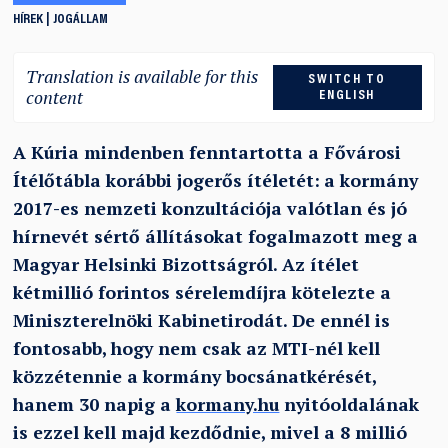
HÍREK
JOGÁLLAM
Translation is available for this
SWITCH TO
content
ENGLISH
A Kúria mindenben fenntartotta a Fővárosi
Ítélőtábla korábbi jogerős ítéletét:
a kormány
2017-es nemzeti konzultációja valótlan és jó
hírnevét sértő állításokat fogalmazott meg a
Magyar Helsinki Bizottságról. Az ítélet
kétmillió forintos sérelemdíjra kötelezte a
Miniszterelnöki Kabinetirodát. De ennél is
fontosabb, hogy nem csak az MTI-nél kell
közzétennie a kormány bocsánatkérését,
hanem 30 napig a
kormany.hu
nyitóoldalának
is ezzel kell majd kezdődnie, mivel a 8 millió