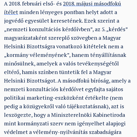
A 2018. februári első- és
2018. májusi másodfokú
ítélet
minden lényeges pontban helyt adott a
jogvédő egyesület keresetének. Ezek szerint a
„nemzeti konzultációs kérdőívben”, az 5. „kérdés”
magyarázataként szereplő szövegben a Magyar
Helsinki Bizottságra vonatkozó kitételek nem a
„kormány véleményének”, hanem tényállításnak
minősülnek, amelyek a valós tevékenységétől
eltérő, hamis színben tüntetik fel a Magyar
Helsinki Bizottságot. A másodfokú bíróság, amely a
nemzeti konzultációs kérdőívet egyfajta sajátos
politikai marketing-eszközként értékelte (nem
pedig a közügyekről való tájékoztatásnak), azt is
leszögezte, hogy a Miniszterelnöki Kabinetiroda
mint kormányzati szerv nem igényelhet alapjogi
védelmet a vélemény-nyilvánítás szabadságára