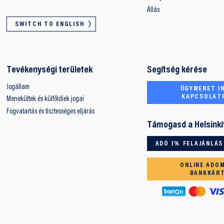
Állás
SWITCH TO ENGLISH
Tevékenységi területek
Segítség kérése
Jogállam
ÜGYMENET IN
KAPCSOLAT
Menekültek és külföldiek jogai
Fogvatartás és tisztességes eljárás
Támogasd a Helsinki
ADÓ 1% FELAJÁNLÁS
ONLINE ADO
BANKKÁR