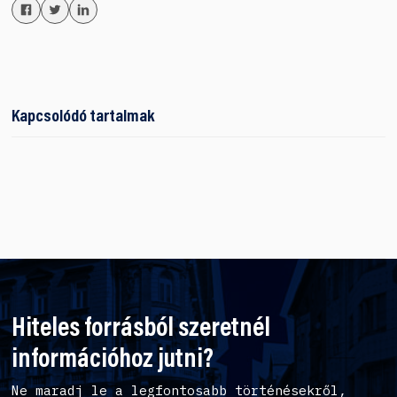
Kapcsolódó tartalmak
Hiteles forrásból szeretnél
információhoz jutni?
Ne maradj le a legfontosabb történésekről,