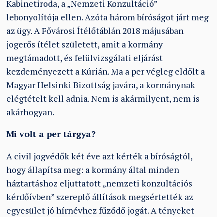
Kabinetiroda, a „Nemzeti Konzultáció”
lebonyolítója ellen. Azóta három bíróságot járt meg
az ügy. A Fővárosi Ítélőtáblán 2018 májusában
jogerős ítélet született, amit a kormány
megtámadott, és felülvizsgálati eljárást
kezdeményezett a Kúrián. Ma a per végleg eldőlt a
Magyar Helsinki Bizottság javára, a kormánynak
elégtételt kell adnia. Nem is akármilyent, nem is
akárhogyan.
Mi volt a per tárgya?
A civil jogvédők két éve azt kérték a bíróságtól,
hogy állapítsa meg: a kormány által minden
háztartáshoz eljuttatott „nemzeti konzultációs
kérdőívben” szereplő állítások megsértették az
egyesület jó hírnévhez fűződő jogát. A tényeket