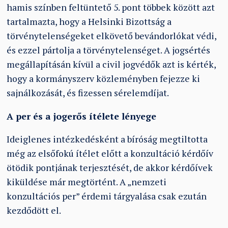
hamis színben feltüntető 5. pont többek között azt
tartalmazta, hogy a Helsinki Bizottság a
törvénytelenségeket elkövető bevándorlókat védi,
és ezzel pártolja a törvénytelenséget. A jogsértés
megállapításán kívül a civil jogvédők azt is kérték,
hogy a kormányszerv közleményben fejezze ki
sajnálkozását, és fizessen sérelemdíjat.
A per és a jogerős ítélete lényege
Ideiglenes intézkedésként a bíróság megtiltotta
még az elsőfokú ítélet előtt a konzultáció kérdőív
ötödik pontjának terjesztését, de akkor kérdőívek
kiküldése már megtörtént. A „nemzeti
konzultációs per” érdemi tárgyalása csak ezután
kezdődött el.