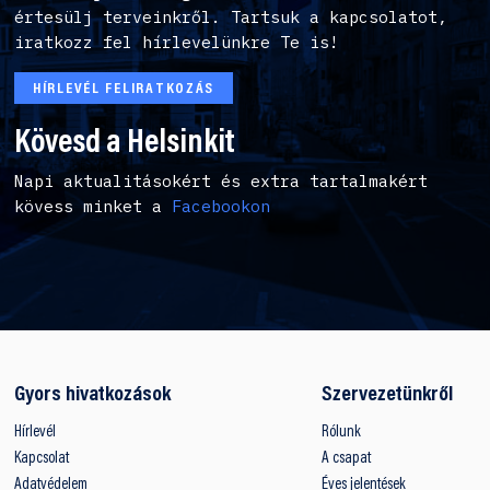
értesülj terveinkről. Tartsuk a kapcsolatot,
iratkozz fel hírlevelünkre Te is!
HÍRLEVÉL FELIRATKOZÁS
Kövesd a Helsinkit
Napi aktualitásokért és extra tartalmakért
kövess minket a
Facebookon
Gyors hivatkozások
Szervezetünkről
Hírlevél
Rólunk
Kapcsolat
A csapat
Adatvédelem
Éves jelentések