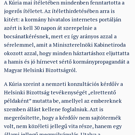
A Kúria mai ítéletében mindenben fenntartotta a
jogerős ítéletet. Az ítélethirdetésében arra is
kitért: a kormány hivatalos internetes portálján
azért is kell 30 napon át szerepelnie a
bocsánatkérésnek, mert ez így arányos azzal a
sérelemmel, amit a Miniszterelnöki Kabinetiroda
okozott azzal, hogy minden háztartáshoz eljuttatta
a hamis és jó hírnevet sértő kormánypropagandát a
Magyar Helsinki Bizottságról.
A Kúria szerint a nemzeti konzultációs kérdőív a
Helsinki Bizottság tevékenységét „elrettentő
példaként” mutatta be, amellyel az embereknek
szemben állást kellene foglalniuk. Azt is
megerősítette, hogy a kérdőív nem sajtótermék
volt, nem közéleti jellegű vita része, hanem egy
állami jellegű megnyilvánulás. Utalva a