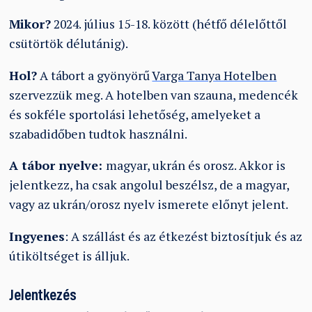
Mikor?
2024. július 15-18. között (hétfő délelőttől
csütörtök délutánig).
Hol?
A tábort a gyönyörű
Varga Tanya Hotelben
szervezzük meg. A hotelben van szauna, medencék
és sokféle sportolási lehetőség, amelyeket a
szabadidőben tudtok használni.
A tábor nyelve:
magyar, ukrán és orosz. Akkor is
jelentkezz, ha csak angolul beszélsz, de a magyar,
vagy az ukrán/orosz nyelv ismerete előnyt jelent.
Ingyenes
: A szállást és az étkezést biztosítjuk és az
útiköltséget is álljuk.
Jelentkezés