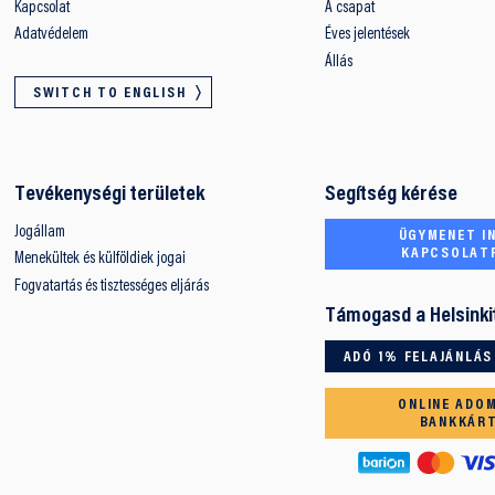
Kapcsolat
A csapat
Adatvédelem
Éves jelentések
Állás
SWITCH TO ENGLISH
Tevékenységi területek
Segítség kérése
Jogállam
ÜGYMENET IN
KAPCSOLAT
Menekültek és külföldiek jogai
Fogvatartás és tisztességes eljárás
Támogasd a Helsinki
ADÓ 1% FELAJÁNLÁS
ONLINE ADO
BANKKÁR