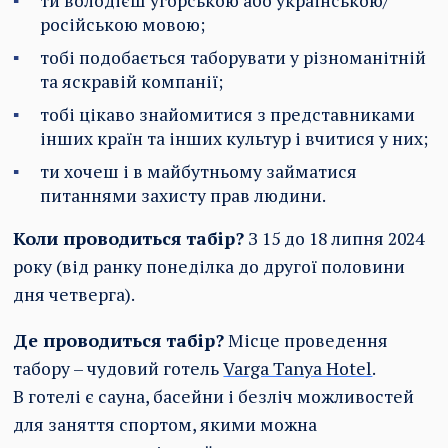
ти володієш угорською або українською/
російською мовою;
тобі подобається таборувати у різноманітній
та яскравій компанії;
тобі цікаво знайомитися з представниками
інших країн та інших культур і вчитися у них;
ти хочеш і в майбутньому займатися
питаннями захисту прав людини.
Коли проводиться табір?
З 15 до 18 липня 2024
року (від ранку понеділка до другої половини
дня четверга).
Де проводиться табір?
Місце проведення
табору – чудовий готель
Varga Tanya Hotel
.
В готелі є сауна, басейни і безліч можливостей
для заняття спортом, якими можна