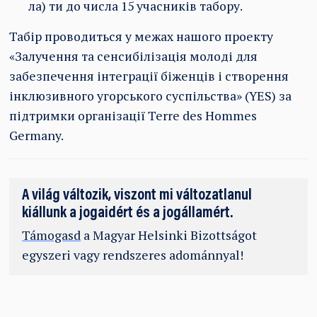
ла) ти до числа 15 учасників табору.
Табір проводиться у межах нашого проекту
«Залучення та сенсибілізація молоді для
забезпечення інтеграції біженців і створення
інклюзивного угорського суспільства» (YES) за
підтримки організації Terre des Hommes
Germany.
A világ változik, viszont mi változatlanul
kiállunk a jogaidért és a jogállamért.
Támogasd
a Magyar Helsinki Bizottságot
egyszeri vagy rendszeres adománnyal!