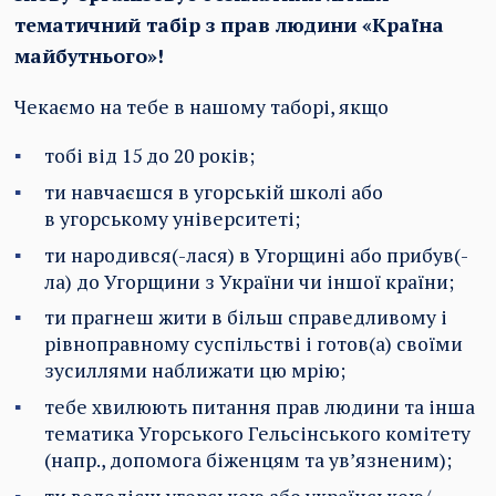
тематичний табір з прав людини «Країна
майбутнього»!
Чекаємо на тебе в нашому таборі, якщо
тобі від 15 до 20 років;
ти навчаєшся в угорській школі або
в угорському університеті;
ти народився(-лася) в Угорщині або прибув(-
ла) до Угорщини з України чи іншої країни;
ти прагнеш жити в більш справедливому і
рівноправному суспільстві і готов(а) своїми
зусиллями наближати цю мрію;
тебе хвилюють питання прав людини та інша
тематика Угорського Гельсінського комітету
(напр., допомога біженцям та ув’язненим);