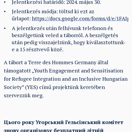
Jelentkezési határidő: 2024. május 30.
Jelentkezés módja: töltsd ki ezt az
űrlapot:
https://docs.google.com/forms/d/e/1F
A jelentkezés után felhívunk telefonon és
beszélgetünk veled a táborról. A beszélgetés
után pedig visszajelzünk, hogy kiválasztottunk-
e a 15 résztvevő közé.
A tábort a Terre des Hommes Germany által
támogatott „Youth Engagement and Sensitisation
for Refugee Integration and an Inclusive Hungarian
Society” (YES) című projektünk keretében
szervezzük meg.
Цього року Угорський Гельсінський комітет
знову організовує безплатний літній