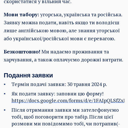
скористатися у вільний час.
Мови табору:
угорська, українська та російська.
Заявку можна подати, навіть якщо ти володієш
лише англійською мовою, але знання угорської
або української/російської мови є перевагою.
Безкоштовно!
Ми надаємо проживання та
харчування, а також оплачуємо дорожні витрати.
Подання заявки
Термін подачі заявки: 30 травня 2024 р.
Як подати заявку: заповни цю форму!
https://docs.google.com/forms/d/e/1FAIpQLSf
Після отримання заявки ми зателефонуємо
тобі, щоб поговорити про табір. Після цієї
розмови ми повідомимо тобі, чи потрапив(-