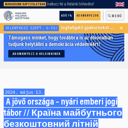
keresőnket!
Iratkozz fel a Helsinki hírlevélre!
MARADJUNK KAPCSOLATBAN
ADÓ 1%
ADOMÁNYOZOK
MENÜ
×
JELENTKEZZ SZEPT. 6-IG!
Joghallgató gyakornokot keresünk Menekültügyi Programunkba
Támogass minket, hogy továbbra is az élvonalban
tudjunk helytállni a demokrácia védelméért!
ADOMÁNYOZZ A HELSINKINEK
2024. május 13.
A jövő országa – nyári emberi jogi
tábor // Країна майбутнього
безкоштовний літній