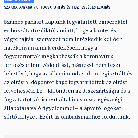
SZAKMAI ANYAGAINK
FOGVATARTÁS ÉS TISZTESSÉGES ELJÁRÁS
Számos panaszt kaptunk fogvatartott emberektől
és hozzátartozóiktól amiatt, hogy a büntetés-
végrehajtási szervezet nem intézkedik kellően
hatékonyan annak érdekében, hogy a
fogvatartottak megkaphassák a koronavírus-
fertőzés elleni védőoltást, másrészt nem teszi
lehetővé, hogy az állami rendszerben regisztrált és
az oltásra időpontot kapó fogvatartottak az oltást
felvehessék. Ez – különösen az összezártságra és a
fogvatartottak ismert általános rossz egészségi
állapotára való figyelemmel – alapvető jogokat
sértő helyzet. Ezért az
ombudsmanhoz fordultunk
.