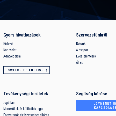
Gyors hivatkozások
Szervezetünkről
Hírlevél
Rólunk
Kapcsolat
A csapat
Adatvédelem
Éves jelentések
Állás
SWITCH TO ENGLISH
Tevékenységi területek
Segítség kérése
Jogállam
ÜGYMENET IN
KAPCSOLAT
Menekültek és külföldiek jogai
Fogvatartás és tisztességes eljárás