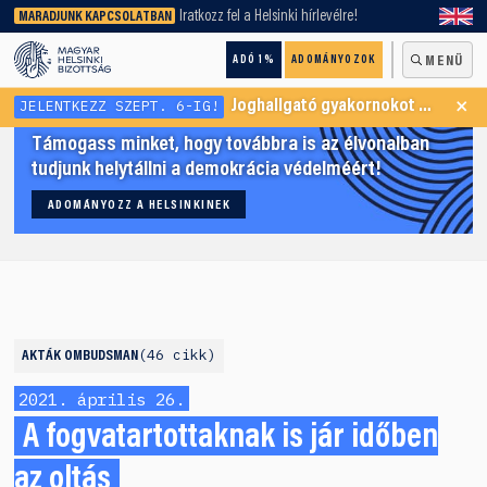
keresőnket!
Iratkozz fel a Helsinki hírlevélre!
MARADJUNK KAPCSOLATBAN
ADÓ 1%
ADOMÁNYOZOK
MENÜ
×
JELENTKEZZ SZEPT. 6-IG!
Joghallgató gyakornokot keresünk Menekültügyi Programunkba
Támogass minket, hogy továbbra is az élvonalban
tudjunk helytállni a demokrácia védelméért!
ADOMÁNYOZZ A HELSINKINEK
46 cikk
AKTÁK
OMBUDSMAN
2021. április 26.
A fogvatartottaknak is jár időben
az oltás