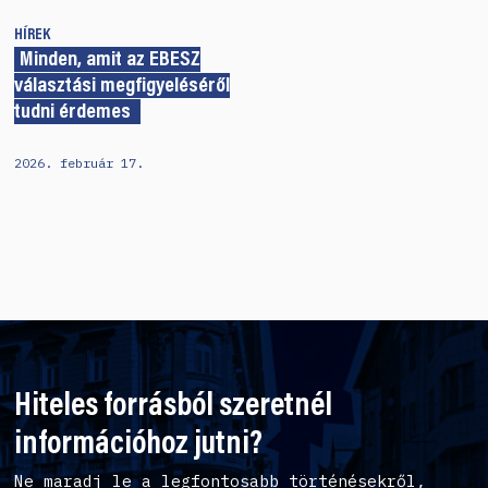
HÍREK
Minden, amit az EBESZ
választási megfigyeléséről
tudni érdemes
2026. február 17.
Hiteles forrásból szeretnél
információhoz jutni?
Ne maradj le a legfontosabb történésekről,