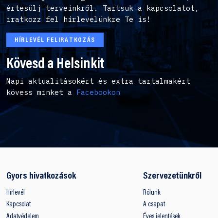
értesülj terveinkről. Tartsuk a kapcsolatot,
iratkozz fel hírlevelünkre Te is!
HÍRLEVÉL FELIRATKOZÁS
Kövesd a Helsinkit
Napi aktualitásokért és extra tartalmakért
kövess minket a
Facebookon
Gyors hivatkozások
Szervezetünkről
Hírlevél
Rólunk
Kapcsolat
A csapat
Adatvédelem
Éves jelentések