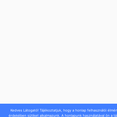
Kedves Látogató! Tájékoztatjuk, hogy a honlap felhasználói élmé
érdekében sütiket alkalmazunk. A honlapunk használatával ön a t