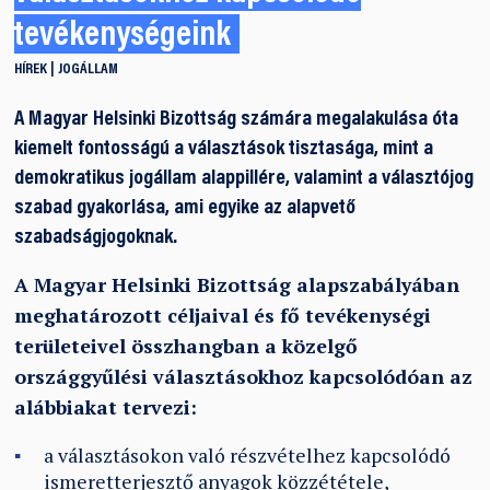
tevékenységeink
HÍREK
JOGÁLLAM
A Magyar Helsinki Bizottság számára megalakulása óta
kiemelt fontosságú a választások tisztasága, mint a
demokratikus jogállam alappillére, valamint a választójog
szabad gyakorlása, ami egyike az alapvető
szabadságjogoknak.
A Magyar Helsinki Bizottság alapszabályában
meghatározott céljaival és fő tevékenységi
területeivel összhangban a közelgő
országgyűlési választásokhoz kapcsolódóan az
alábbiakat tervezi:
a választásokon való részvételhez kapcsolódó
ismeretterjesztő anyagok közzététele,