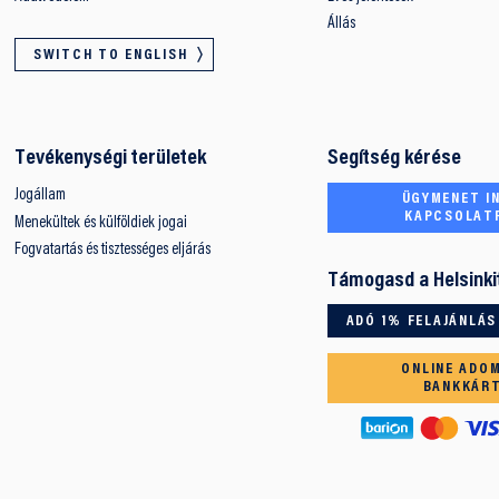
Állás
SWITCH TO ENGLISH
Tevékenységi területek
Segítség kérése
Jogállam
ÜGYMENET IN
KAPCSOLAT
Menekültek és külföldiek jogai
Fogvatartás és tisztességes eljárás
Támogasd a Helsinki
ADÓ 1% FELAJÁNLÁS
ONLINE ADO
BANKKÁR