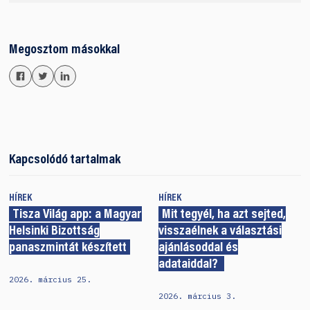
Megosztom másokkal
Kapcsolódó tartalmak
HÍREK
HÍREK
Tisza Világ app: a Magyar
Mit tegyél, ha azt sejted,
Helsinki Bizottság
visszaélnek a választási
panaszmintát készített
ajánlásoddal és
adataiddal?
2026. március 25.
2026. március 3.