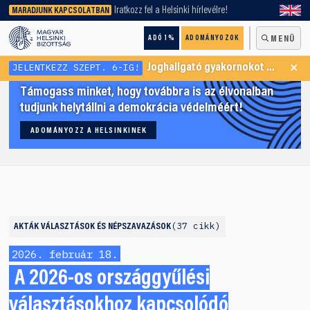
keresőnket!
Iratkozz fel a Helsinki hírlevélre!
MARADJUNK KAPCSOLATBAN
ADÓ 1%
ADOMÁNYOZOK
MENÜ
×
JELENTKEZZ SZEPT. 6-IG!
Joghallgató gyakornokot keresünk Menekültügyi Programunkba
Támogass minket, hogy továbbra is az élvonalban
tudjunk helytállni a demokrácia védelméért!
ADOMÁNYOZZ A HELSINKINEK
37 cikk
AKTÁK
VÁLASZTÁSOK ÉS NÉPSZAVAZÁSOK
2026. február 18.
A 2026-os országgyűlési
választásokhoz kapcsolódó