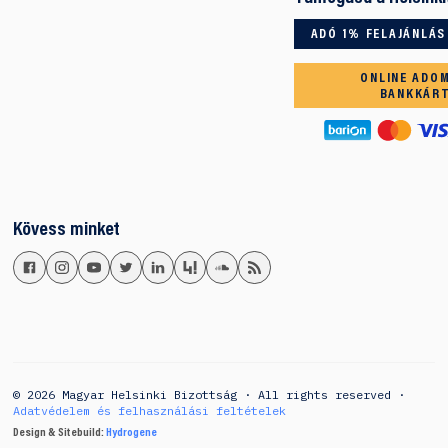
ADÓ 1% FELAJÁNLÁS
ONLINE ADO
BANKKÁR
Kövess minket
© 2026 Magyar Helsinki Bizottság · All rights reserved ·
Adatvédelem és felhasználási feltételek
Design & Sitebuild:
Hydrogene