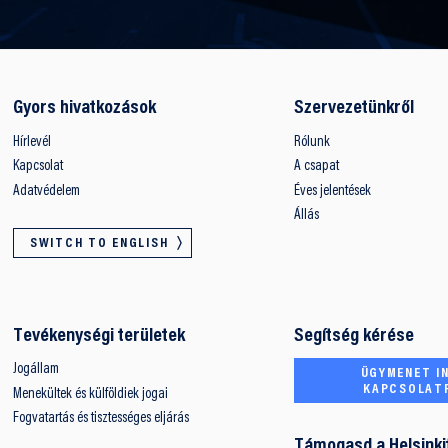
Gyors hivatkozások
Szervezetünkről
Hírlevél
Rólunk
Kapcsolat
A csapat
Adatvédelem
Éves jelentések
Állás
SWITCH TO ENGLISH
Tevékenységi területek
Segítség kérése
Jogállam
ÜGYMENET IN
KAPCSOLAT
Menekültek és külföldiek jogai
Fogvatartás és tisztességes eljárás
Támogasd a Helsinki