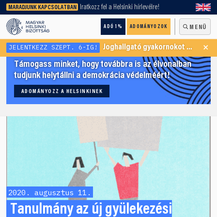
keresőnket!
Iratkozz fel a Helsinki hírlevélre!
MARADJUNK KAPCSOLATBAN
ADÓ 1%
ADOMÁNYOZOK
MENÜ
×
JELENTKEZZ SZEPT. 6-IG!
Joghallgató gyakornokot keresünk Menekültügyi Programunkba
Támogass minket, hogy továbbra is az élvonalban
tudjunk helytállni a demokrácia védelméért!
ADOMÁNYOZZ A HELSINKINEK
2020. augusztus 11.
Tanulmány az új gyülekezési