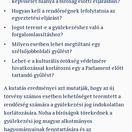
képviselet hiánya a bíróság előtti eljárásban?
Hogyan kell a rendőrségnek lefolytatnia az
egyeztetési eljárást?
Jogot teremt-e a gyülekezéshez való a
forgalomlassításhoz?
Milyen esetben lehet megtiltani egy
szélsőjobboldali gyűlést?
Lehet-e a kulturális örökség védelmére
hivatkozással korlátozni egy a Parlament előtt
tartandó gyűlést?
A kutatás eredményei azt mutatják, hogy az új
törvény számos esetben lehetőséget teremtett a
rendőrség számára a gyülekezési jog indokolatlan
korlátozására. Noha a bíróságok törekednek a
gyülekezési jog magyar alkotmányos
hagyományainak fenntartására és az