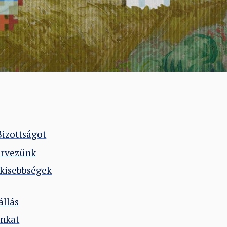
Bizottságot
zervezünk
t kisebbségek
állás
unkat