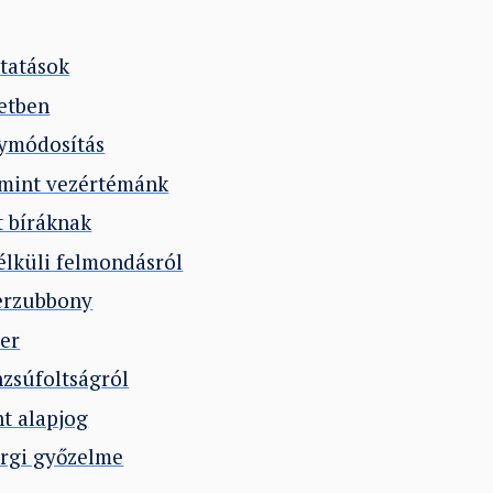
ltatások
letben
énymódosítás
 mint vezértémánk
t bíráknak
nélküli felmondásról
zerzubbony
ter
önzsúfoltságról
nt alapjog
ourgi győzelme