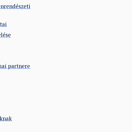
genrendészeti
tai
elése
mai partnere
aknak