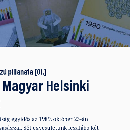
ú pillanata [01.]
 Magyar Helsinki
t
tság egyidős az 1989. október 23-án
sasággal. Sőt egyesületünk legalább két