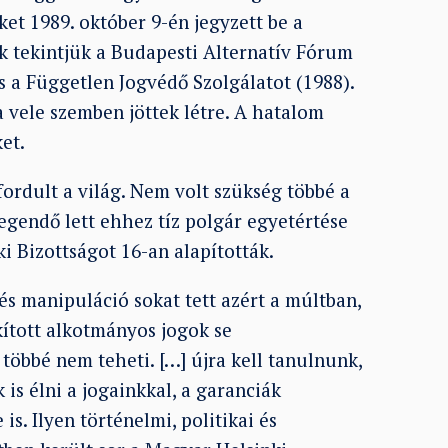
ket 1989. október 9-én jegyzett be a
 tekintjük a Budapesti Alternatív Fórum
 a Független Jogvédő Szolgálatot (1988).
a vele szemben jöttek létre. A hatalom
ket.
fordult a világ.
Nem volt szükség többé a
egendő lett ehhez tíz polgár egyetértése
ki Bizottságot 16-an alapították.
s manipuláció sokat tett azért a múltban,
ított alkotmányos jogok se
többé nem teheti. […] újra kell tanulnunk,
is élni a jogainkkal, a garanciák
is. Ilyen történelmi, politikai és