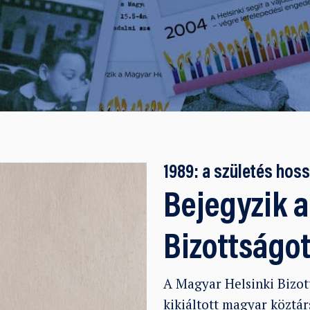
1989: a születés hossz
Bejegyzik a
Bizottságo
A Magyar Helsinki Bizot
kikiáltott magyar köztár