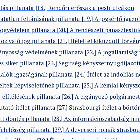
átás pillanata [18.] Rendőri erőszak a pesti utcákon
atatlan feltárásának pillanata [19.] A jogsértő igazo
jogvédelem pillanata [20.] A rendészeti panasztestü
z való jog pillanata [21.] Ítélettel kiküzdött törv
ányosság védelmének pillanata [22.] A jogállamiság
s siker pillanata [23.] Segítség kényszernyugdíjazot
lók igazságának pillanata [24.] Ítélet az indoklás 
zeltek képviseletének pillanata [25.] A kémiai kénys
 elítélésének pillanata [26.] A cigányozó polgármes
tató ítélet pillanata [27.] Strasbourgi ítélet a bört
tt döntés pillanata [28.] Az információszabadság mi
felelősség pillanata [29.] A devecseri romák strasb