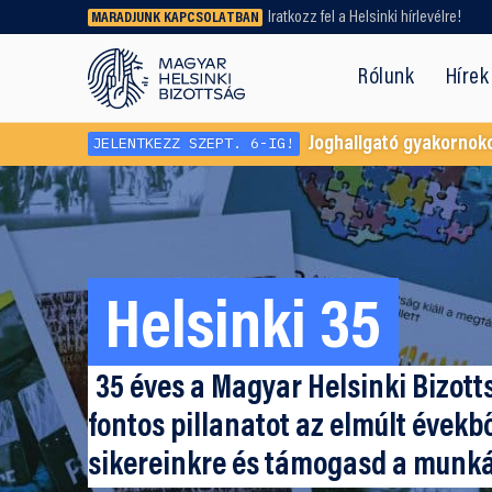
Iratkozz fel a Helsinki hírlevélre!
MARADJUNK KAPCSOLATBAN
Régebbi tartalmat vagy
dokumentumot keresel? Használd a
Rólunk
Hírek
keresőnket!
JELENTKEZZ SZEPT. 6-IG!
Joghallgató gyakornok
Helsinki 35
35 éves a Magyar Helsinki Bizott
fontos pillanatot az elmúlt évekb
sikereinkre és támogasd a munk