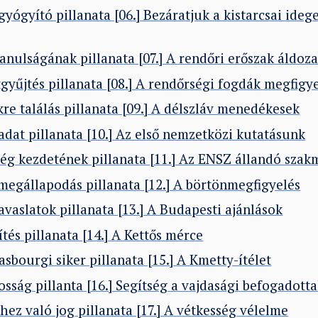
 gyógyító pillanata [06.] Bezáratjuk a kistarcsai ide
anulságának pillanata [07.] A rendőri erőszak áldoza
tgyűjtés pillanata [08.] A rendőrségi fogdák megfigy
re találás pillanata [09.] A délszláv menedékesek
adat pillanata [10.] Az első nemzetközi kutatásunk
ség kezdetének pillanata [11.] Az ENSZ állandó szak
 megállapodás pillanata [12.] A börtönmegfigyelés
javaslatok pillanata [13.] A Budapesti ajánlások
tés pillanata [14.] A Kettős mérce
rasbourgi siker pillanata [15.] A Kmetty-ítélet
osság pillanta [16.] Segítség a vajdasági befogadott
ez való jog pillanata [17.] A vétkesség vélelme