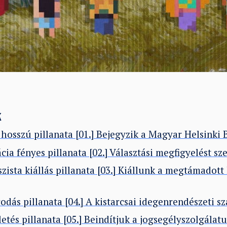
k
 hosszú pillanata [01.] Bejegyzik a Magyar Helsinki 
ia fényes pillanata [02.] Választási megfigyelést s
szista kiállás pillanata [03.] Kiállunk a megtámadot
odás pillanata [04.] A kistarcsai idegenrendészeti sz
letés pillanata [05.] Beindítjuk a jogsegélyszolgálat