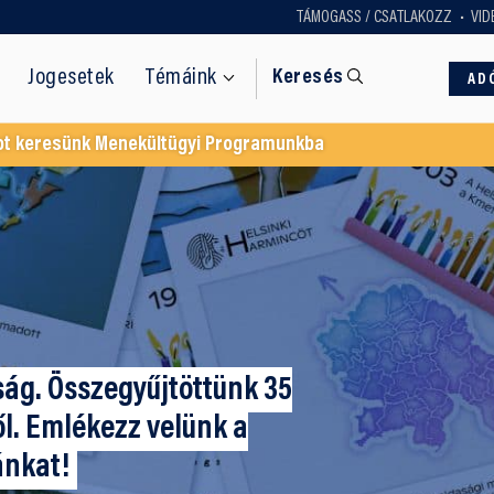
TÁMOGASS / CSATLAKOZZ
VID
Jogesetek
Témáink
Keresés
AD
ot keresünk Menekültügyi Programunkba
ság. Összegyűjtöttünk 35
ől. Emlékezz velünk a
ánkat!