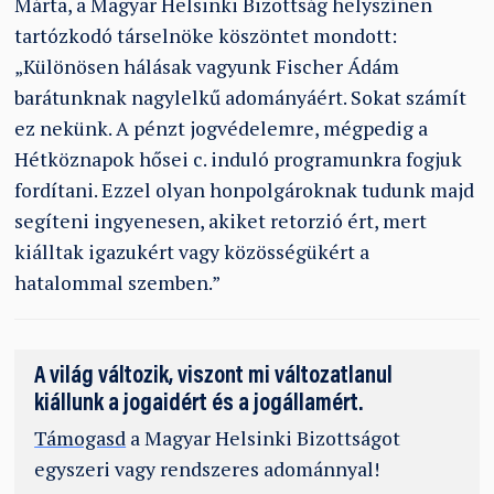
Márta, a Magyar Helsinki Bizottság helyszínen
tartózkodó társelnöke köszöntet mondott:
„Különösen hálásak vagyunk Fischer Ádám
barátunknak nagylelkű adományáért. Sokat számít
ez nekünk. A pénzt jogvédelemre, mégpedig a
Hétköznapok hősei c. induló programunkra fogjuk
fordítani. Ezzel olyan honpolgároknak tudunk majd
segíteni ingyenesen, akiket retorzió ért, mert
kiálltak igazukért vagy közösségükért a
hatalommal szemben.”
A világ változik, viszont mi változatlanul
kiállunk a jogaidért és a jogállamért.
Támogasd
a Magyar Helsinki Bizottságot
egyszeri vagy rendszeres adománnyal!