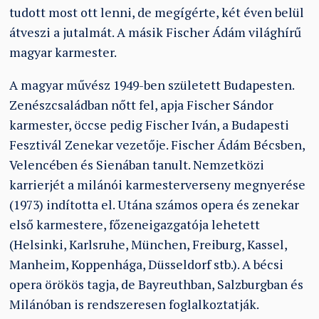
tudott most ott lenni, de megígérte, két éven belül
átveszi a jutalmát. A másik Fischer Ádám világhírű
magyar karmester.
A magyar művész 1949-ben született Budapesten.
Zenészcsaládban nőtt fel, apja Fischer Sándor
karmester, öccse pedig Fischer Iván, a Budapesti
Fesztivál Zenekar vezetője. Fischer Ádám Bécsben,
Velencében és Sienában tanult. Nemzetközi
karrierjét a milánói karmesterverseny megnyerése
(1973) indította el. Utána számos opera és zenekar
első karmestere, főzeneigazgatója lehetett
(Helsinki, Karlsruhe, München, Freiburg, Kassel,
Manheim, Koppenhága, Düsseldorf stb.). A bécsi
opera örökös tagja, de Bayreuthban, Salzburgban és
Milánóban is rendszeresen foglalkoztatják.