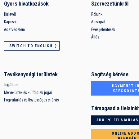
Gyors hivatkozások
Szervezetünkről
Hírlevél
Rólunk
Kapcsolat
A csapat
Adatvédelem
Éves jelentések
Állás
SWITCH TO ENGLISH
Tevékenységi területek
Segítség kérése
Jogállam
ÜGYMENET IN
KAPCSOLAT
Menekültek és külföldiek jogai
Fogvatartás és tisztességes eljárás
Támogasd a Helsinki
ADÓ 1% FELAJÁNLÁS
ONLINE ADO
BANKKÁR