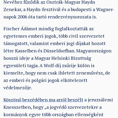
Nevéhez fűződik az Osztrák-Magyar Haydn
Zenekar, a Haydn-fesztivál és a budapesti a Wagner-
napok 2006 óta tartó rendezvénysorozata is.
Fischer Ádámot mindig foglalkoztatták az
egyetemes emberi jogok, több civil szervezetet
támogatott, valamint emberi jogi díjakat hozott
létre Kasselben és Düsseldorfban. Magyarországon
hosszú ideje a Magyar Helsinki Bizottság
egyesületi tagja. A Wolf-díj zsűrije külön is
kiemelte, hogy nem csak ihletett zeneművész, de
az emberi és polgári jogok elkötelezett
védelmezője.
Köszönő beszédében ma arról beszélt
a jeruzsálemi
Knesszetben, hogy „a jogvédő szervezetekre a
kormányok egyre több országban ellenségként