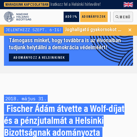
keresőnket!
Iratkozz fel a Helsinki hírlevélre!
MARADJUNK KAPCSOLATBAN
ADÓ 1%
ADOMÁNYOZOK
MENÜ
×
JELENTKEZZ SZEPT. 6-IG!
Joghallgató gyakornokot keresünk Menekültügyi Programunkba
Támogass minket, hogy továbbra is az élvonalban
tudjunk helytállni a demokrácia védelméért!
ADOMÁNYOZZ A HELSINKINEK
2018. május 31.
Fischer Ádám átvette a Wolf-díjat
és a pénzjutalmát a Helsinki
Bizottságnak adományozta