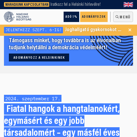
keresőnket!
Iratkozz fel a Helsinki hírlevélre!
MARADJUNK KAPCSOLATBAN
ADÓ 1%
ADOMÁNYOZOK
MENÜ
×
JELENTKEZZ SZEPT. 6-IG!
Joghallgató gyakornokot keresünk Menekültügyi Programunkba
Támogass minket, hogy továbbra is az élvonalban
tudjunk helytállni a demokrácia védelméért!
ADOMÁNYOZZ A HELSINKINEK
2024. szeptember 17.
Fiatal hangok a hangtalanokért,
egymásért és egy jobb
társadalomért – egy másfél éves