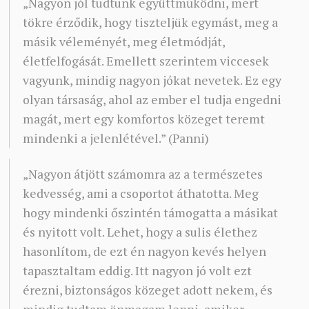
„Nagyon jól tudtunk együttműködni, mert
tökre érződik, hogy tiszteljük egymást, meg a
másik véleményét, meg életmódját,
életfelfogását. Emellett szerintem viccesek
vagyunk, mindig nagyon jókat nevetek. Ez egy
olyan társaság, ahol az ember el tudja engedni
magát, mert egy komfortos közeget teremt
mindenki a jelenlétével.” (Panni)
„Nagyon átjött számomra az a természetes
kedvesség, ami a csoportot áthatotta. Meg
hogy mindenki őszintén támogatta a másikat
és nyitott volt. Lehet, hogy a sulis élethez
hasonlítom, de ezt én nagyon kevés helyen
tapasztaltam eddig. Itt nagyon jó volt ezt
érezni, biztonságos közeget adott nekem, és