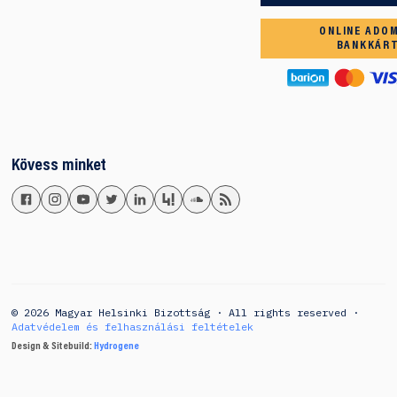
ONLINE ADO
BANKKÁR
Kövess minket
© 2026 Magyar Helsinki Bizottság · All rights reserved ·
Adatvédelem és felhasználási feltételek
Design & Sitebuild:
Hydrogene