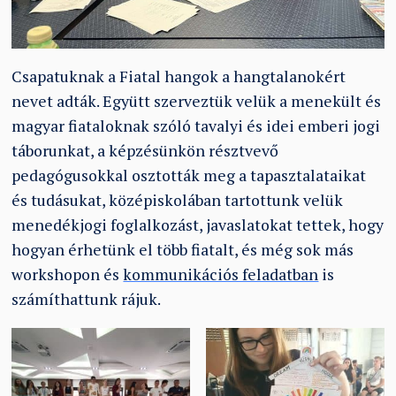
Csapatuknak a Fiatal hangok a hangtalanokért
nevet adták. Együtt szerveztük velük a menekült és
magyar fiataloknak szóló tavalyi és idei emberi jogi
táborunkat, a képzésünkön résztvevő
pedagógusokkal osztották meg a tapasztalataikat
és tudásukat, középiskolában tartottunk velük
menedékjogi foglalkozást, javaslatokat tettek, hogy
hogyan érhetünk el több fiatalt, és még sok más
workshopon és
kommunikációs feladatban
is
számíthattunk rájuk.