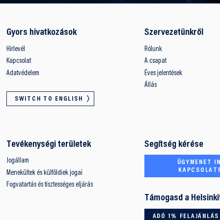
Gyors hivatkozások
Szervezetünkről
Hírlevél
Rólunk
Kapcsolat
A csapat
Adatvédelem
Éves jelentések
Állás
SWITCH TO ENGLISH
Tevékenységi területek
Segítség kérése
Jogállam
ÜGYMENET IN
KAPCSOLAT
Menekültek és külföldiek jogai
Fogvatartás és tisztességes eljárás
Támogasd a Helsinki
ADÓ 1% FELAJÁNLÁS