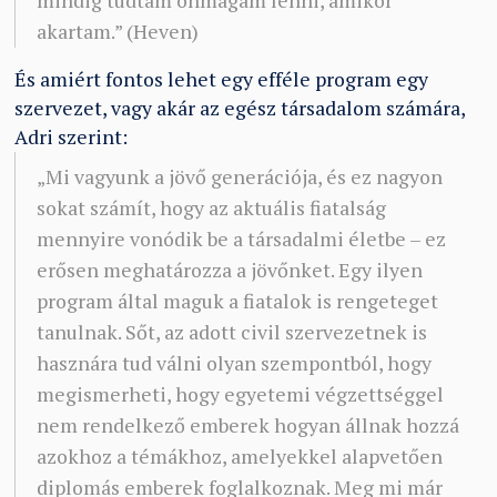
mindig tudtam önmagam lenni, amikor
akartam.” (Heven)
És amiért fontos lehet egy efféle program egy
szervezet, vagy akár az egész társadalom számára,
Adri szerint:
„Mi vagyunk a jövő generációja, és ez nagyon
sokat számít, hogy az aktuális fiatalság
mennyire vonódik be a társadalmi életbe – ez
erősen meghatározza a jövőnket. Egy ilyen
program által maguk a fiatalok is rengeteget
tanulnak. Sőt, az adott civil szervezetnek is
hasznára tud válni olyan szempontból, hogy
megismerheti, hogy egyetemi végzettséggel
nem rendelkező emberek hogyan állnak hozzá
azokhoz a témákhoz, amelyekkel alapvetően
diplomás emberek foglalkoznak. Meg mi már