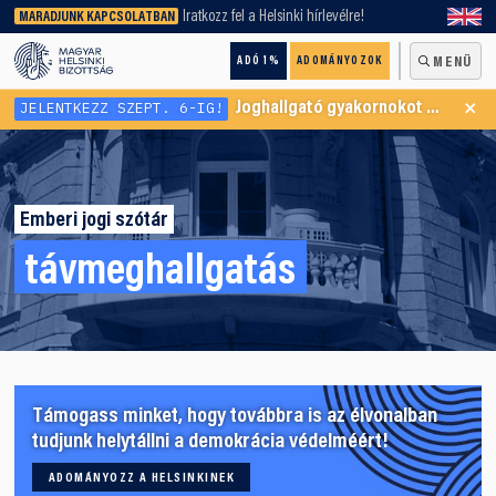
keresőnket!
Iratkozz fel a Helsinki hírlevélre!
MARADJUNK KAPCSOLATBAN
ADÓ 1%
ADOMÁNYOZOK
MENÜ
×
JELENTKEZZ SZEPT. 6-IG!
Joghallgató gyakornokot keresünk Menekültügyi Programunkba
Emberi jogi szótár
távmeghallgatás
Támogass minket, hogy továbbra is az élvonalban
tudjunk helytállni a demokrácia védelméért!
ADOMÁNYOZZ A HELSINKINEK