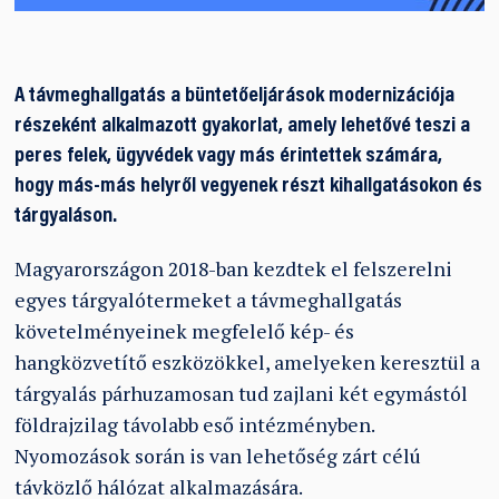
A távmeghallgatás a büntetőeljárások modernizációja
részeként alkalmazott gyakorlat, amely lehetővé teszi a
peres felek, ügyvédek vagy más érintettek számára,
hogy más-más helyről vegyenek részt kihallgatásokon és
tárgyaláson.
Magyarországon 2018-ban kezdtek el felszerelni
egyes tárgyalótermeket a távmeghallgatás
követelményeinek megfelelő kép- és
hangközvetítő eszközökkel, amelyeken keresztül a
tárgyalás párhuzamosan tud zajlani két egymástól
földrajzilag távolabb eső intézményben.
Nyomozások során is van lehetőség zárt célú
távközlő hálózat alkalmazására.