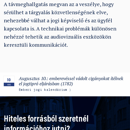
A távmeghallgatás megvan az a veszélye, hogy
sérülhet a tárgyalás közvetlenségének elve,
nehezebbé válhat a jogi képviselő és az ügyfél
kapcsolata is. A technikai problémák különösen
nehézzé tehetik az audiovizuális eszközökön
keresztüli kommunikációt.
Augusztus 10.: emberevéssel vádolt cigányokat ítélnek
10
el jogtipró eljárásban (1782)
AUG
Emberi jogi kalendárium
Hiteles forrásból szeretnél
információhoz jutni?