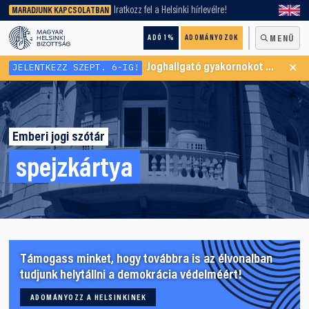
keresőnket!
Iratkozz fel a Helsinki hírlevélre!
MARADJUNK KAPCSOLATBAN
ADÓ 1%
ADOMÁNYOZOK
MENÜ
×
JELENTKEZZ SZEPT. 6-IG!
Joghallgató gyakornokot keresünk Menekültügyi Programunkba
Emberi jogi szótár
spejzkártya
Támogass minket, hogy továbbra is az élvonalban
tudjunk helytállni a demokrácia védelméért!
ADOMÁNYOZZ A HELSINKINEK