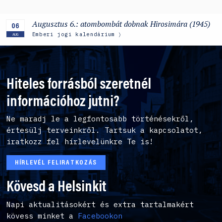
Augusztus 6.: atombombát dobnak Hirosimára (1945)
06
Emberi jogi kalendárium
AUG
Hiteles forrásból szeretnél
információhoz jutni?
Ne maradj le a legfontosabb történésekről,
értesülj terveinkről. Tartsuk a kapcsolatot,
iratkozz fel hírlevelünkre Te is!
HÍRLEVÉL FELIRATKOZÁS
Kövesd a Helsinkit
Napi aktualitásokért és extra tartalmakért
kövess minket a
Facebookon