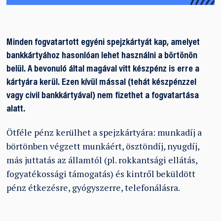
Minden fogvatartott egyéni spejzkártyát kap, amelyet
bankkártyához hasonlóan lehet használni a börtönön
belül. A bevonuló által magával vitt készpénz is erre a
kártyára kerül. Ezen kívül mással (tehát készpénzzel
vagy civil bankkártyával) nem fizethet a fogvatartása
alatt.
Ötféle pénz kerülhet a spejzkártyára: munkadíj a
börtönben végzett munkáért, ösztöndíj, nyugdíj,
más juttatás az államtól (pl. rokkantsági ellátás,
fogyatékossági támogatás) és kintről beküldött
pénz étkezésre, gyógyszerre, telefonálásra.