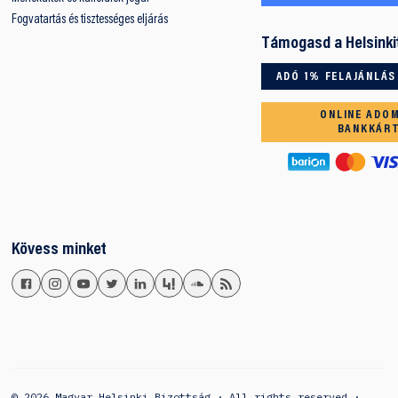
Fogvatartás és tisztességes eljárás
Támogasd a Helsinki
ADÓ 1% FELAJÁNLÁS
ONLINE ADO
BANKKÁR
Kövess minket
© 2026 Magyar Helsinki Bizottság · All rights reserved ·