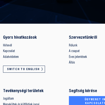
Gyors hivatkozások
Szervezetünkről
Hírlevél
Rólunk
Kapcsolat
A csapat
Adatvédelem
Éves jelentések
Állás
SWITCH TO ENGLISH
Tevékenységi területek
Segítség kérése
Jogállam
ÜGYMENET IN
KAPCSOLAT
Menekültek és külföldiek jogai