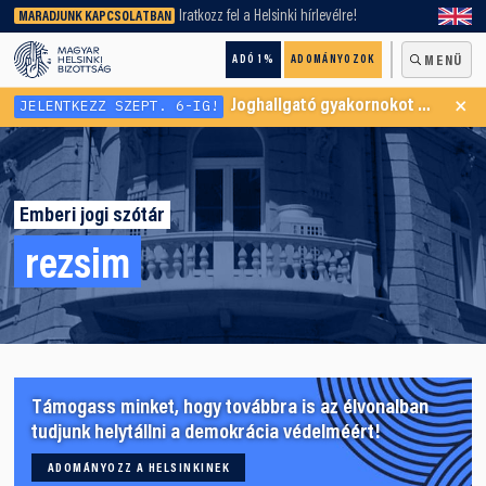
keresőnket!
Iratkozz fel a Helsinki hírlevélre!
MARADJUNK KAPCSOLATBAN
ADÓ 1%
ADOMÁNYOZOK
MENÜ
×
JELENTKEZZ SZEPT. 6-IG!
Joghallgató gyakornokot keresünk Menekültügyi Programunkba
Emberi jogi szótár
rezsim
Támogass minket, hogy továbbra is az élvonalban
tudjunk helytállni a demokrácia védelméért!
ADOMÁNYOZZ A HELSINKINEK