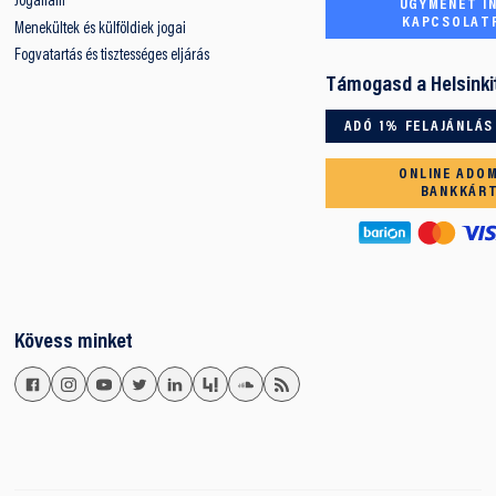
Jogállam
ÜGYMENET IN
KAPCSOLAT
Menekültek és külföldiek jogai
Fogvatartás és tisztességes eljárás
Támogasd a Helsinki
ADÓ 1% FELAJÁNLÁS
ONLINE ADO
BANKKÁR
Kövess minket