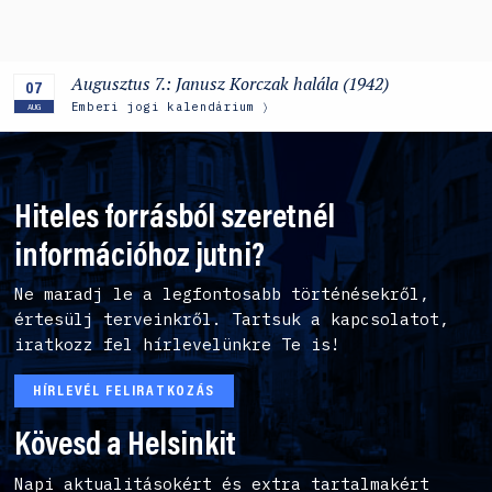
Augusztus 7.: Janusz Korczak halála (1942)
07
Emberi jogi kalendárium
AUG
Hiteles forrásból szeretnél
információhoz jutni?
Ne maradj le a legfontosabb történésekről,
értesülj terveinkről. Tartsuk a kapcsolatot,
iratkozz fel hírlevelünkre Te is!
HÍRLEVÉL FELIRATKOZÁS
Kövesd a Helsinkit
Napi aktualitásokért és extra tartalmakért