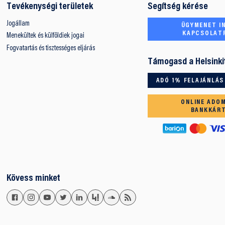
Tevékenységi területek
Segítség kérése
Jogállam
ÜGYMENET IN
KAPCSOLAT
Menekültek és külföldiek jogai
Fogvatartás és tisztességes eljárás
Támogasd a Helsinki
ADÓ 1% FELAJÁNLÁS
ONLINE ADO
BANKKÁR
Kövess minket