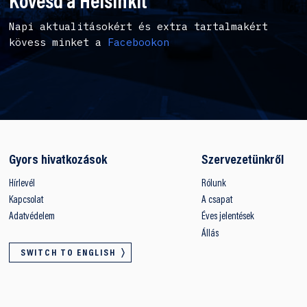
Kövesd a Helsinkit
Napi aktualitásokért és extra tartalmakért
kövess minket a
Facebookon
Gyors hivatkozások
Szervezetünkről
Hírlevél
Rólunk
Kapcsolat
A csapat
Adatvédelem
Éves jelentések
Állás
SWITCH TO ENGLISH