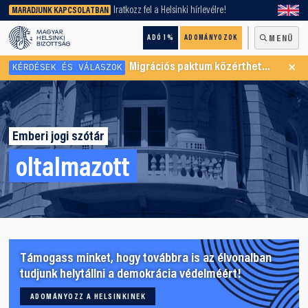
keresőnket!
Iratkozz fel a Helsinki hírlevélre!
MARADJUNK KAPCSOLATBAN
ADÓ 1%
ADOMÁNYOZOK
MENÜ
×
KÉRDÉSEK ÉS VÁLASZOK
Migrációs paktum közérthetően
Emberi jogi szótár
oltalmazott
Támogass minket, hogy továbbra is az élvonalban
tudjunk helytállni a demokrácia védelméért!
ADOMÁNYOZZ A HELSINKINEK