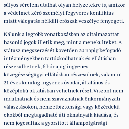
súlyos sérelem utalhat olyan helyzetekre is, amikor
a védelmet kérő személyt fegyveres konfliktus
miatt válogatás nélküli erőszak veszélye fenyegeti.
Nálunk a legtöbb vonatkozásban az oltalmazottat
hasonló jogok illetik meg, mint a menekülteket. A
státusz megszerzését követően 30 napig befogadó
intézményekben tartózkodhatnak és ellátásban
részesülhetnek, 6 hónapig ingyenes
közegészségügyi ellátásban részesülnek, valamint
21 éves korukig ingyenes óvodai, általános és
középfokú oktatásban vehetnek részt. Viszont nem
indulhatnak és nem szavazhatnak önkormányzati
választásokon, nemzetbiztonsági vagy közérdekű
okokból megtagadható úti okmányaik kiadása, és
nem jogosultak a gyorsított állampolgársági