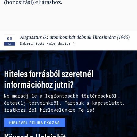
(honosítási) eljáráshoz.
Augusztus 6.: atombombát dobnak Hirosimára (1945)
06
Emberi jogi kalendárium
AUG
Hiteles forrásból szeretnél
információhoz jutni?
Ne maradj le a legfontosabb történésekről,
értesülj terveinkről. Tartsuk a kapcsolatot,
iratkozz fel hírlevelünkre Te is!
HÍRLEVÉL FELIRATKOZÁS