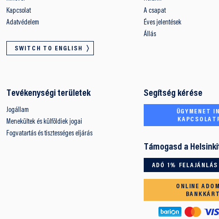
Kapcsolat
A csapat
Adatvédelem
Éves jelentések
Állás
SWITCH TO ENGLISH
Tevékenységi területek
Segítség kérése
Jogállam
ÜGYMENET IN
KAPCSOLAT
Menekültek és külföldiek jogai
Fogvatartás és tisztességes eljárás
Támogasd a Helsinki
ADÓ 1% FELAJÁNLÁS
ONLINE ADO
BANKKÁR