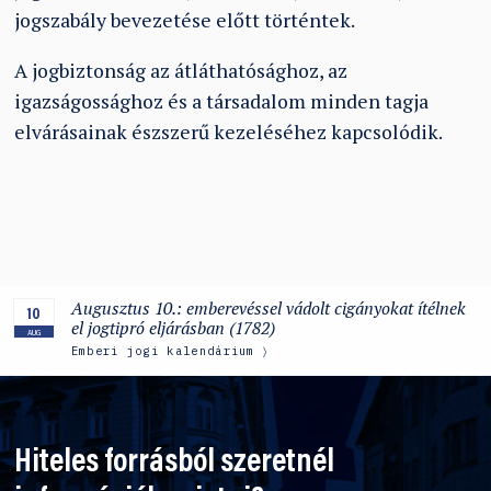
jogszabály bevezetése előtt történtek.
A jogbiztonság az átláthatósághoz, az
igazságossághoz és a társadalom minden tagja
elvárásainak észszerű kezeléséhez kapcsolódik.
Augusztus 10.: emberevéssel vádolt cigányokat ítélnek
10
el jogtipró eljárásban (1782)
AUG
Emberi jogi kalendárium
Hiteles forrásból szeretnél