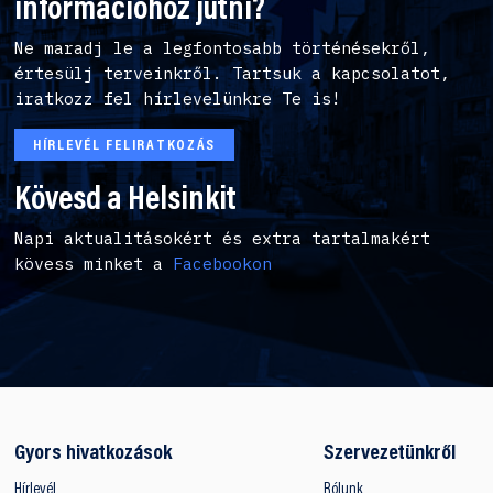
információhoz jutni?
Ne maradj le a legfontosabb történésekről,
értesülj terveinkről. Tartsuk a kapcsolatot,
iratkozz fel hírlevelünkre Te is!
HÍRLEVÉL FELIRATKOZÁS
Kövesd a Helsinkit
Napi aktualitásokért és extra tartalmakért
kövess minket a
Facebookon
Gyors hivatkozások
Szervezetünkről
Hírlevél
Rólunk