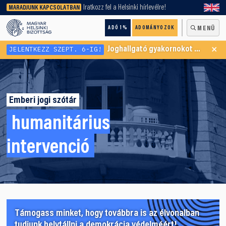
keresőnket!
Iratkozz fel a Helsinki hírlevélre!
MARADJUNK KAPCSOLATBAN
ADÓ 1%
ADOMÁNYOZOK
MENÜ
×
JELENTKEZZ SZEPT. 6-IG!
Joghallgató gyakornokot keresünk Menekültügyi Programunkba
Emberi jogi szótár
humanitárius
intervenció
Támogass minket, hogy továbbra is az élvonalban
tudjunk helytállni a demokrácia védelméért!