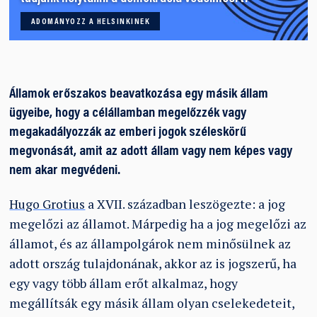
ADOMÁNYOZZ A HELSINKINEK
Államok erőszakos beavatkozása egy másik állam
ügyeibe, hogy a célállamban megelőzzék vagy
megakadályozzák az emberi jogok széleskörű
megvonását, amit az adott állam vagy nem képes vagy
nem akar megvédeni.
Hugo Grotius
a XVII. században leszögezte: a jog
megelőzi az államot. Márpedig ha a jog megelőzi az
államot, és az állampolgárok nem minősülnek az
adott ország tulajdonának, akkor az is jogszerű, ha
egy vagy több állam erőt alkalmaz, hogy
megállítsák egy másik állam olyan cselekedeteit,