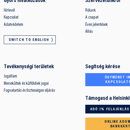
Gyors hivatkozások
Szervezetünkről
Hírlevél
Rólunk
Kapcsolat
A csapat
Adatvédelem
Éves jelentések
Állás
SWITCH TO ENGLISH
Tevékenységi területek
Segítség kérése
Jogállam
ÜGYMENET IN
KAPCSOLAT
Menekültek és külföldiek jogai
Fogvatartás és tisztességes eljárás
Támogasd a Helsinki
ADÓ 1% FELAJÁNLÁS
ONLINE ADO
BANKKÁR