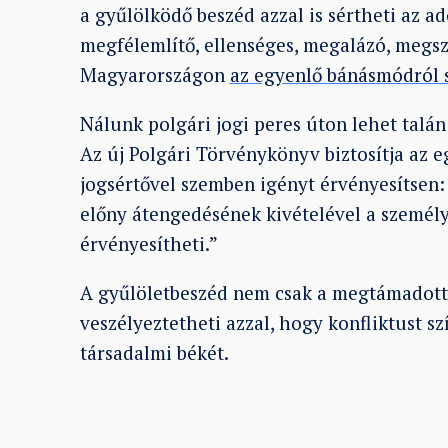
a gyűlölködő beszéd azzal is sértheti az 
megfélemlítő, ellenséges, megalázó, megsz
Magyarországon
az egyenlő bánásmódról 
Nálunk polgári jogi peres úton lehet talán
Az új Polgári Törvénykönyv biztosítja az 
jogsértővel szemben igényt érvényesítsen: 
előny átengedésének kivételével a személ
érvényesítheti.”
A gyűlöletbeszéd nem csak a megtámadott 
veszélyeztetheti azzal, hogy konfliktust sz
társadalmi békét.