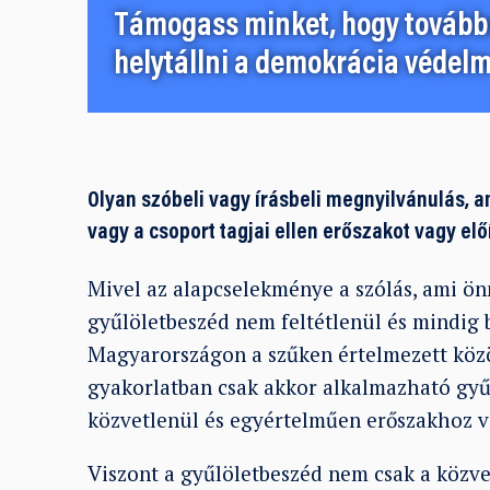
Támogass minket, hogy továbbr
helytállni a demokrácia védelm
Olyan szóbeli vagy írásbeli megnyilvánulás, 
vagy a csoport tagjai ellen erőszakot vagy előít
Mivel az alapcselekménye a szólás, ami 
gyűlöletbeszéd nem feltétlenül és mindig
Magyarországon a szűken értelmezett
közö
gyakorlatban csak akkor alkalmazható gyű
közvetlenül és egyértelműen erőszakhoz v
Viszont a gyűlöletbeszéd nem csak a közve