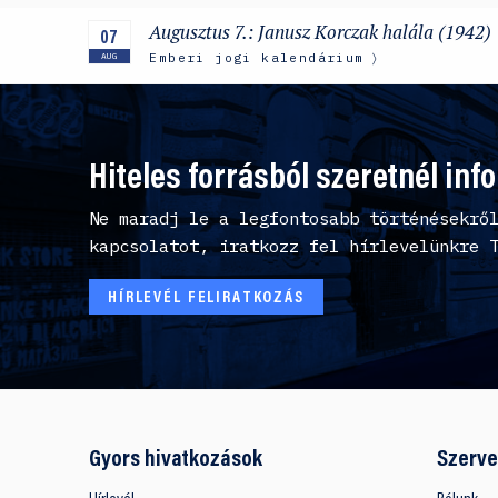
Augusztus 7.: Janusz Korczak halála (1942)
07
Emberi jogi kalendárium
AUG
Hiteles forrásból szeretnél inf
Ne maradj le a legfontosabb történésekrő
kapcsolatot, iratkozz fel hírlevelünkre 
HÍRLEVÉL FELIRATKOZÁS
Gyors hivatkozások
Szerve