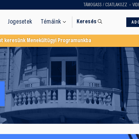
TÁMOGASS / CSATLAKOZZ
VID
Jogesetek
Témáink
Keresés
AD
ot keresünk Menekültügyi Programunkba