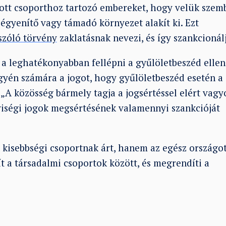
adott csoporthoz tartozó embereket, hogy velük szem
égyenítő vagy támadó környezet alakít ki. Ezt
szóló törvény
zaklatásnak nevezi, és így szankcionálj
 a leghatékonyabban fellépni a gyűlöletbeszéd ellen
egyén számára a jogot, hogy gyűlöletbeszéd esetén a
„A közösség bármely tagja a jogsértéssel elért vagy
yiségi jogok megsértésének valamennyi szankcióját
kisebbségi csoportnak árt, hanem az egész országo
ít a társadalmi csoportok között, és megrendíti a