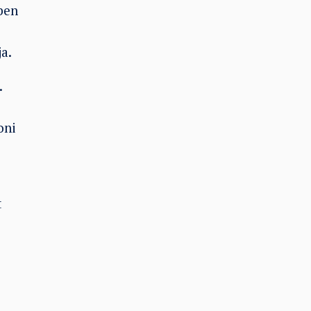
ben
a.
.
oni
t