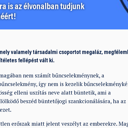
a is az élvonalban tudjunk
éért!
amely valamely társadalmi csoportot megaláz, megféleml
életes fellépést vált ki.
önmagában nem számít bűncselekménynek, a
 bűncselekmény, így nem is kezelik bűncselekményké
sség elleni uszítás
neve alatt büntetik, ami a
lölködő beszéd büntetőjogi szankcionálására, ha az
ezet.
tlen erőszak miatt jelent veszélyt az emberekre. Ma