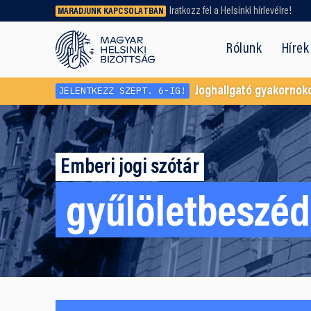
Iratkozz fel a Helsinki hírlevélre!
MARADJUNK KAPCSOLATBAN
Régebbi tartalmat vagy
dokumentumot keresel? Használd a
Rólunk
Hírek
keresőnket!
JELENTKEZZ SZEPT. 6-IG!
Joghallgató gyakornok
Emberi jogi szótár
gyűlöletbeszéd