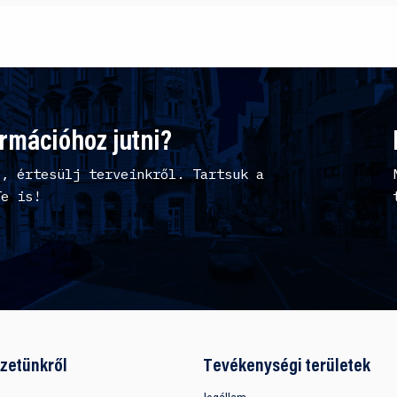
ormációhoz jutni?
l, értesülj terveinkről. Tartsuk a
Te is!
zetünkről
Tevékenységi területek