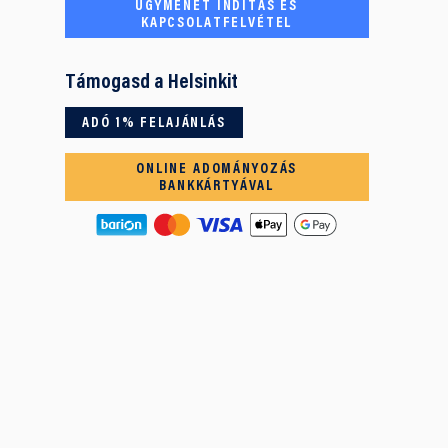
ÜGYMENET INDÍTÁS ÉS
KAPCSOLATFELVÉTEL
Támogasd a Helsinkit
ADÓ 1% FELAJÁNLÁS
ONLINE ADOMÁNYOZÁS
BANKKÁRTYÁVAL