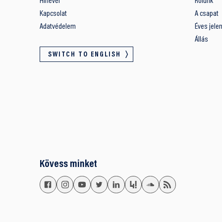
Hírlevél
Rólunk
Kapcsolat
A csapat
Adatvédelem
Éves jele
Állás
SWITCH TO ENGLISH
Kövess minket