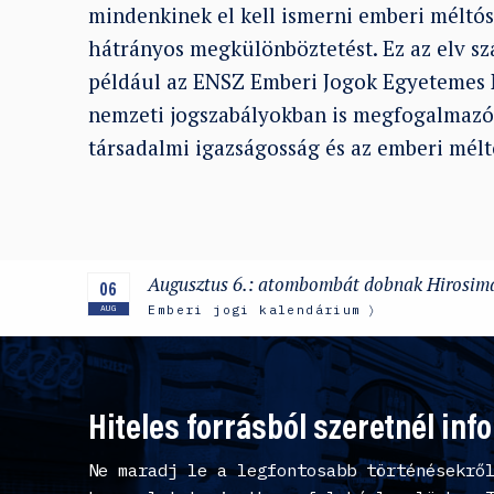
mindenkinek el kell ismerni emberi méltós
hátrányos megkülönböztetést. Ez az elv 
például az ENSZ Emberi Jogok Egyetemes 
nemzeti jogszabályokban is megfogalmazód
társadalmi igazságosság és az emberi mélt
Augusztus 6.: atombombát dobnak Hirosim
06
Emberi jogi kalendárium
AUG
Hiteles forrásból szeretnél inf
Ne maradj le a legfontosabb történésekrő