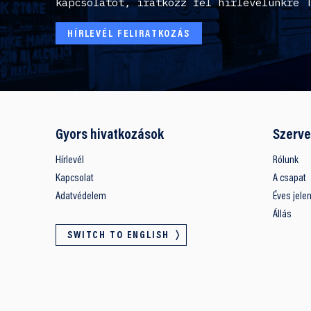
kapcsolatot, iratkozz fel hírlevelünkre 
HÍRLEVÉL FELIRATKOZÁS
Gyors hivatkozások
Szerve
Hírlevél
Rólunk
Kapcsolat
A csapat
Adatvédelem
Éves jele
Állás
SWITCH TO ENGLISH