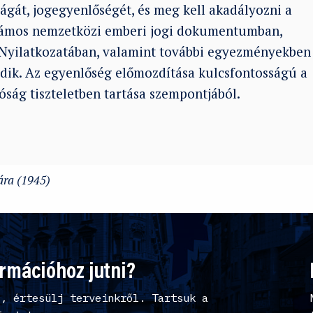
ágát, jogegyenlőségét, és meg kell akadályozni a
számos nemzetközi emberi jogi dokumentumban,
Nyilatkozatában, valamint további egyezményekben
ik. Az egyenlőség előmozdítása kulcsfontosságú a
óság tiszteletben tartása szempontjából.
ára (1945)
ormációhoz jutni?
l, értesülj terveinkről. Tartsuk a