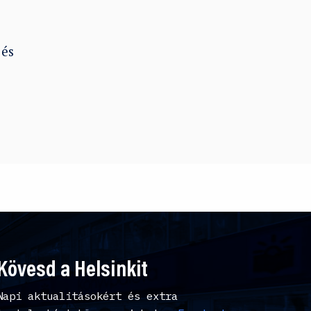
 és
Kövesd a Helsinkit
Napi aktualitásokért és extra