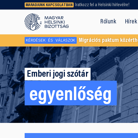
Iratkozz fel a Helsinki hírlevélre!
MARADJUNK KAPCSOLATBAN
Régebbi tartalmat vagy
dokumentumot keresel? Használd a
Rólunk
Hírek
keresőnket!
KÉRDÉSEK ÉS VÁLASZOK
Migrációs paktum közérth
Emberi jogi szótár
egyenlőség