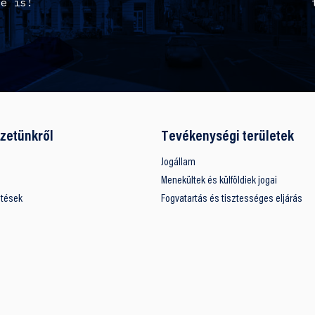
Te is!
zetünkről
Tevékenységi területek
Jogállam
Menekültek és külföldiek jogai
ntések
Fogvatartás és tisztességes eljárás