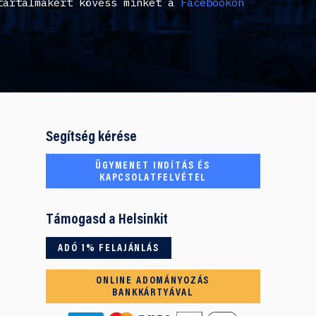
tartalmakért kövess minket a
Facebookon
Segítség kérése
ÜGYMENET INDÍTÁS ÉS
KAPCSOLATFELVÉTEL
Támogasd a Helsinkit
ADÓ 1% FELAJÁNLÁS
ONLINE ADOMÁNYOZÁS
BANKKÁRTYÁVAL