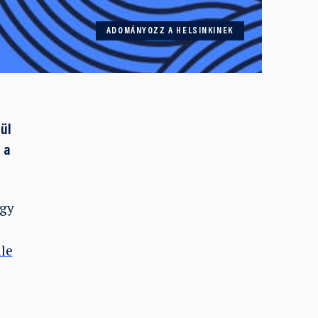
ADOMÁNYOZZ A HELSINKINEK
ül
 a
agy
le