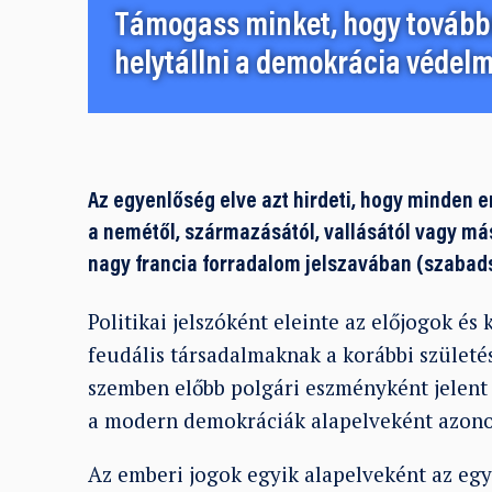
Támogass minket, hogy továbbr
helytállni a demokrácia védelm
Az egyenlőség elve azt hirdeti, hogy minden 
a nemétől, származásától, vallásától vagy más
nagy francia forradalom jelszavában (szabads
Politikai jelszóként eleinte az előjogok és
feudális társadalmaknak a korábbi születés
szemben előbb polgári eszményként jelent m
a modern demokráciák alapelveként azonos
Az emberi jogok egyik alapelveként az egy