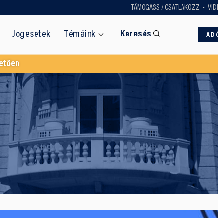
TÁMOGASS / CSATLAKOZZ
VID
Jogesetek
Témáink
Keresés
AD
etően