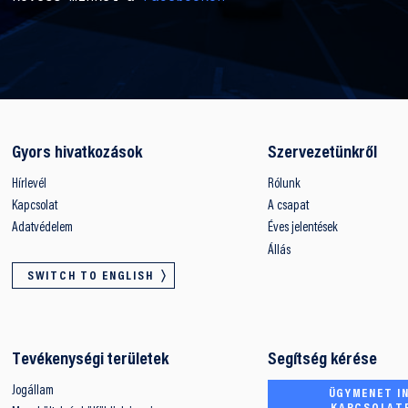
Gyors hivatkozások
Szervezetünkről
Hírlevél
Rólunk
Kapcsolat
A csapat
Adatvédelem
Éves jelentések
Állás
SWITCH TO ENGLISH
Tevékenységi területek
Segítség kérése
Jogállam
ÜGYMENET IN