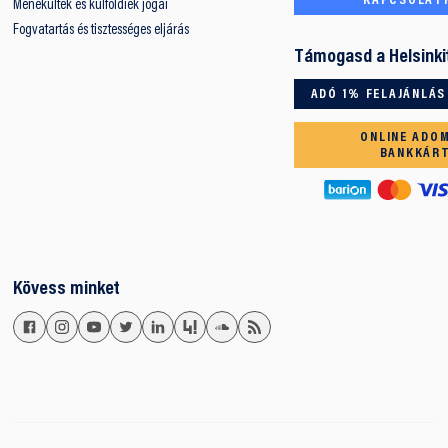
KAPCSOLAT
Menekültek és külföldiek jogai
Fogvatartás és tisztességes eljárás
Támogasd a Helsinki
ADÓ 1% FELAJÁNLÁS
ONLINE ADO
BANKKÁR
Kövess minket