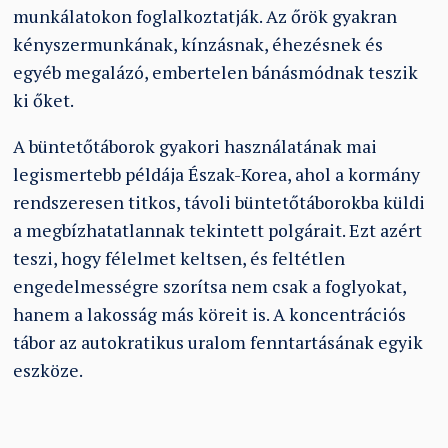
munkálatokon foglalkoztatják. Az őrök gyakran
kényszermunkának, kínzásnak, éhezésnek és
egyéb megalázó, embertelen bánásmódnak teszik
ki őket.
A büntetőtáborok gyakori használatának mai
legismertebb példája Észak-Korea, ahol a kormány
rendszeresen titkos, távoli büntetőtáborokba küldi
a megbízhatatlannak tekintett polgárait. Ezt azért
teszi, hogy félelmet keltsen, és feltétlen
engedelmességre szorítsa nem csak a foglyokat,
hanem a lakosság más köreit is. A koncentrációs
tábor az autokratikus uralom fenntartásának egyik
eszköze.