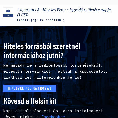
Augusztus 8.: Kölcsey Ferenc jogvédő születése napja
08
(1790)
AUG
Emberi jogi kalendárium
Hiteles forrásból szeretnél
információhoz jutni?
Ne maradj le a legfontosabb történésekről,
értesülj terveinkről. Tartsuk a kapcsolatot,
iratkozz fel hírlevelünkre Te is!
HÍRLEVÉL FELIRATKOZÁS
Kövesd a Helsinkit
Napi aktualitásokért és extra tartalmakért
kövess minket a
Facebookon