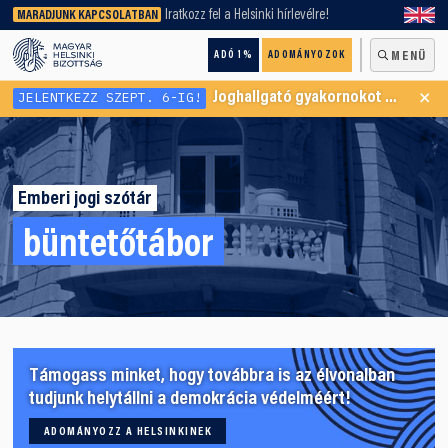
keresőnket!
Iratkozz fel a Helsinki hírlevélre!
MARADJUNK KAPCSOLATBAN
ADÓ 1%
ADOMÁNYOZOK
MENÜ
×
JELENTKEZZ SZEPT. 6-IG!
Joghallgató gyakornokot keresünk Menekültügyi Programunkba
Emberi jogi szótár
büntetőtábor
Támogass minket, hogy továbbra is az élvonalban
tudjunk helytállni a demokrácia védelméért!
ADOMÁNYOZZ A HELSINKINEK