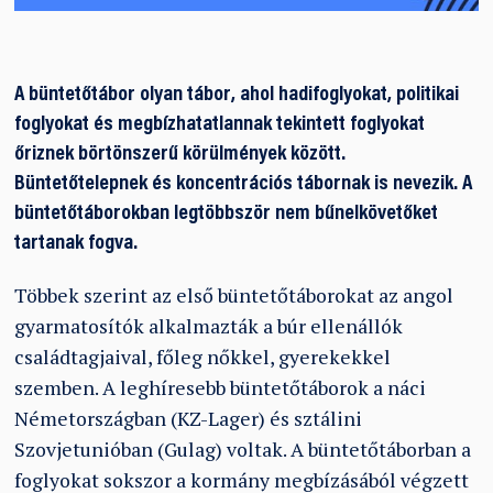
A büntetőtábor olyan tábor, ahol hadifoglyokat, politikai
foglyokat és megbízhatatlannak tekintett foglyokat
őriznek börtönszerű körülmények között.
Büntetőtelepnek és koncentrációs tábornak is nevezik. A
büntetőtáborokban legtöbbször nem bűnelkövetőket
tartanak fogva.
Többek szerint az első büntetőtáborokat az angol
gyarmatosítók alkalmazták a búr ellenállók
családtagjaival, főleg nőkkel, gyerekekkel
szemben. A leghíresebb büntetőtáborok a náci
Németországban (KZ-Lager) és sztálini
Szovjetunióban (Gulag) voltak. A büntetőtáborban a
foglyokat sokszor a kormány megbízásából végzett