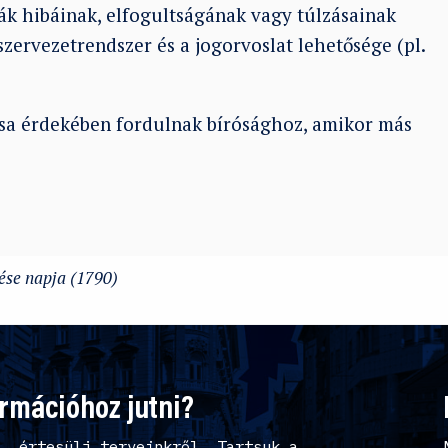
rák hibáinak, elfogultságának vagy túlzásainak
szervezetrendszer és a jogorvoslat lehetősége (pl.
sa érdekében fordulnak bírósághoz, amikor más
tése napja (1790)
ormációhoz jutni?
l, értesülj terveinkről. Tartsuk a