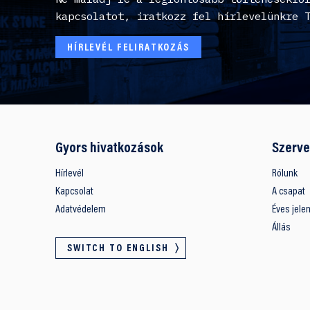
kapcsolatot, iratkozz fel hírlevelünkre 
HÍRLEVÉL FELIRATKOZÁS
Gyors hivatkozások
Szerve
Hírlevél
Rólunk
Kapcsolat
A csapat
Adatvédelem
Éves jele
Állás
SWITCH TO ENGLISH