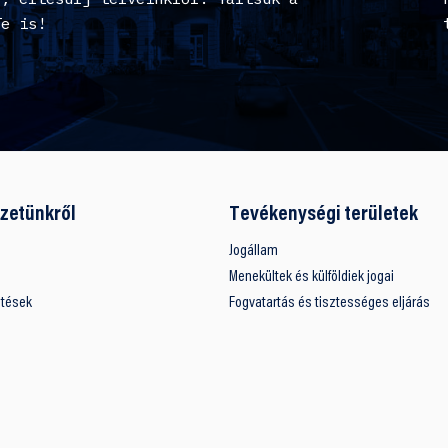
Te is!
zetünkről
Tevékenységi területek
Jogállam
Menekültek és külföldiek jogai
ntések
Fogvatartás és tisztességes eljárás