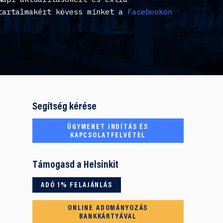
tartalmakért kövess minket a
Facebookon
Segítség kérése
ÜGYMENET INDÍTÁS ÉS
KAPCSOLATFELVÉTEL
Támogasd a Helsinkit
ADÓ 1% FELAJÁNLÁS
ONLINE ADOMÁNYOZÁS
BANKKÁRTYÁVAL