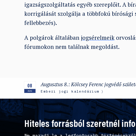
igazságszolgáltatás egyéb szereplőit. A bí
korrigálását szolgálja a többfokú bírósági 
fellebbezés).
A polgárok általában
jogsérelmeik
orvoslá
fórumokon nem találnak megoldást.
Augusztus 8.: Kölcsey Ferenc jogvédő szüle
08
Emberi jogi kalendárium
AUG
Hiteles forrásból szeretnél inf
Ne maradj le a legfontosabb történésekrő