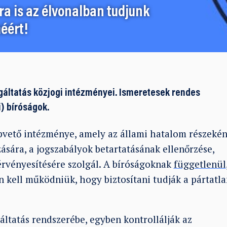
a is az élvonalban tudjunk
éért!
gáltatás közjogi intézményei. Ismeretesek rendes
i) bíróságok.
apvető intézménye, amely az állami hatalom részekén
ására, a jogszabályok betartatásának ellenőrzése,
érvényesítésére szolgál. A bíróságoknak
függetlenül
n kell működniük, hogy biztosítani tudják a pártatla
ltatás rendszerébe, egyben kontrollálják az