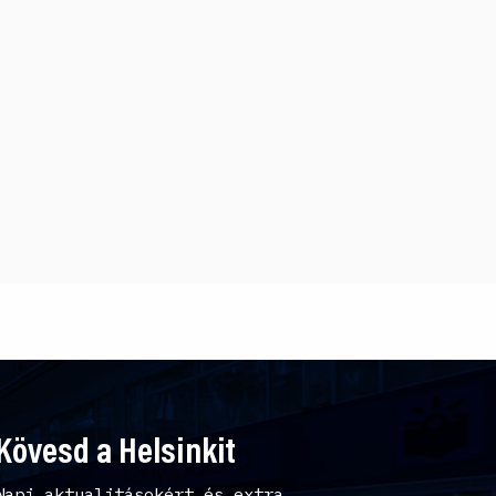
Kövesd a Helsinkit
Napi aktualitásokért és extra