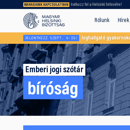
Iratkozz fel a Helsinki hírlevélre!
MARADJUNK KAPCSOLATBAN
Régebbi tartalmat vagy
dokumentumot keresel? Használd a
Rólunk
Hírek
keresőnket!
JELENTKEZZ SZEPT. 6-IG!
Joghallgató gyakornok
Emberi jogi szótár
bíróság