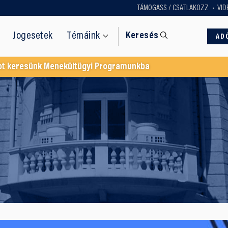
TÁMOGASS / CSATLAKOZZ
VID
Jogesetek
Témáink
Keresés
AD
ot keresünk Menekültügyi Programunkba