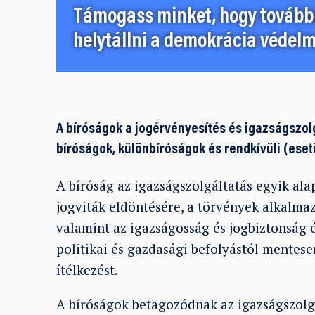
Támogass minket, hogy továbbr
helytállni a demokrácia védelm
A bíróságok a jogérvényesítés és igazságszol
bíróságok, különbíróságok és rendkívüli (eset
A bíróság az igazságszolgáltatás egyik al
jogviták eldöntésére, a törvények alkalmaz
valamint az igazságosság és jogbiztonság 
politikai és gazdasági befolyástól mentese
ítélkezést.
A bíróságok betagozódnak az igazságszolgá