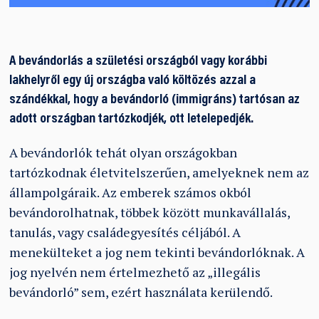
A bevándorlás a születési országból vagy korábbi
lakhelyről egy új országba való költözés azzal a
szándékkal, hogy a bevándorló (immigráns) tartósan az
adott országban tartózkodjék, ott letelepedjék.
A bevándorlók tehát olyan országokban
tartózkodnak életvitelszerűen, amelyeknek nem az
állampolgáraik. Az emberek számos okból
bevándorolhatnak, többek között munkavállalás,
tanulás, vagy családegyesítés céljából. A
menekülteket a jog nem tekinti bevándorlóknak. A
jog nyelvén nem értelmezhető az „illegális
bevándorló” sem, ezért használata kerülendő.