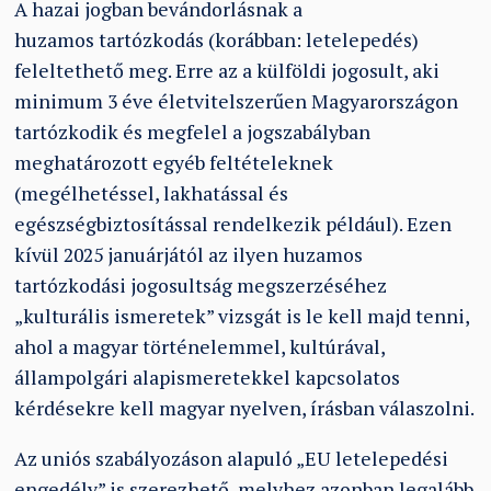
A hazai jogban bevándorlásnak a
huzamos tartózkodás (korábban: letelepedés)
feleltethető meg. Erre az a külföldi jogosult, aki
minimum 3 éve életvitelszerűen Magyarországon
tartózkodik és megfelel a jogszabályban
meghatározott egyéb feltételeknek
(megélhetéssel, lakhatással és
egészségbiztosítással rendelkezik például). Ezen
kívül 2025 januárjától az ilyen huzamos
tartózkodási jogosultság megszerzéséhez
„kulturális ismeretek” vizsgát is le kell majd tenni,
ahol a magyar történelemmel, kultúrával,
állampolgári alapismeretekkel kapcsolatos
kérdésekre kell magyar nyelven, írásban válaszolni.
Az uniós szabályozáson alapuló „EU letelepedési
engedély” is szerezhető, melyhez azonban legalább