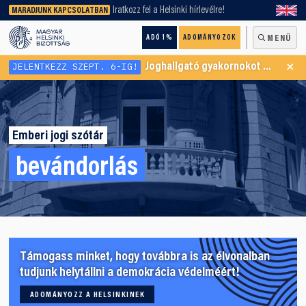
keresőnket!
Iratkozz fel a Helsinki hírlevélre!
MARADJUNK KAPCSOLATBAN
ADÓ 1%
ADOMÁNYOZOK
MENÜ
×
JELENTKEZZ SZEPT. 6-IG!
Joghallgató gyakornokot keresünk Menekültügyi Programunkba
Emberi jogi szótár
bevándorlás
Támogass minket, hogy továbbra is az élvonalban
tudjunk helytállni a demokrácia védelméért!
ADOMÁNYOZZ A HELSINKINEK