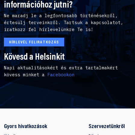
információhoz jutni?
Ne maradj le a legfontosabb történésekről,
értesülj terveinkről. Tartsuk a kapcsolatot,
iratkozz fel hírlevelünkre Te is!
HÍRLEVÉL FELIRATKOZÁS
Kövesd a Helsinkit
Napi aktualitásokért és extra tartalmakért
kövess minket a
Facebookon
Gyors hivatkozások
Szervezetünkről