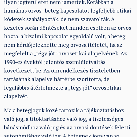
ilyen jogterületet nem ismertek. Korábban a
humánus orvos–beteg kapcsolatot legfeljebb etikai
kódexek szabályozták, de nem szavatolták. A
kezelés során döntéseket minden esetben az orvos
hozta, a bizalmi kapcsolat egyoldalú volt, a beteg
nem kérdőjelezhette meg orvosa ítéletét, ha az
megfelelt a „tégy jót” orvosetikai alapelvének. Az
1990-es évektől jelentős szemléletváltás
következett be. Az önrendelkezés tiszteletben
tartásának alapelve háttérbe szorította, de
legalábbis átértelmezte a „tégy jót” orvosetikai
alapelvét.
Ma a betegjogok közé tartozik a tájékoztatáshoz
való jog, a titoktartáshoz való jog, a tisztességes
bánásmódhoz való jog és az orvosi döntések feletti
autonómiához való jog. A betegnek joga van az