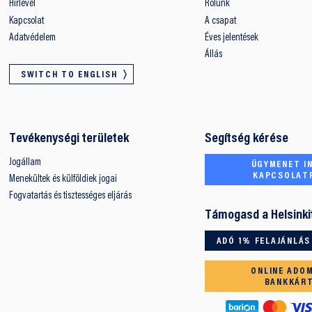
Hírlevél
Rólunk
Kapcsolat
A csapat
Adatvédelem
Éves jelentések
Állás
SWITCH TO ENGLISH
Tevékenységi területek
Segítség kérése
Jogállam
ÜGYMENET IN
KAPCSOLAT
Menekültek és külföldiek jogai
Fogvatartás és tisztességes eljárás
Támogasd a Helsinki
ADÓ 1% FELAJÁNLÁS
ONLINE ADO
BANKKÁR