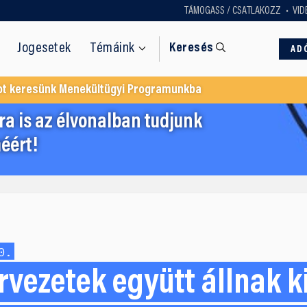
TÁMOGASS / CSATLAKOZZ
VID
Jogesetek
Témáink
Keresés
AD
ot keresünk Menekültügyi Programunkba
a is az élvonalban tudjunk
éért!
0.
ervezetek együtt állnak k