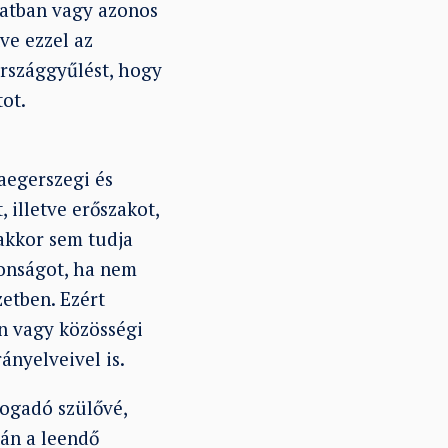
olatban vagy azonos
ve ezzel az
Országgyűlést, hogy
tot.
aegerszegi és
 illetve erőszakot,
akkor sem tudja
tonságot, ha nem
etben. Ezért
n vagy közösségi
ányelveivel is.
fogadó szülővé,
tán a leendő