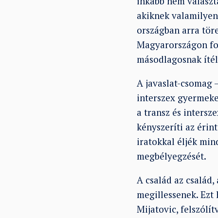
inkább nem választ
akiknek valamilyen
országban arra tör
Magyarországon fol
másodlagosnak ítél
A javaslat-csomag 
interszex gyermekek
a transz és intersz
kényszeríti az éri
iratokkal éljék mi
megbélyegzését.
A család az család
megillessenek. Ezt
Mijatovic, felszólí