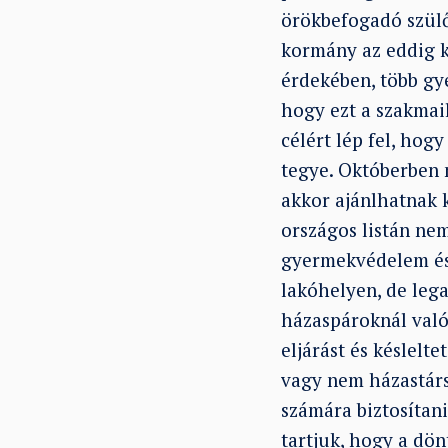
örökbefogadó szülő
kormány az eddig k
érdekében, több gye
hogy ezt a szakmai
célért lép fel, ho
tegye. Októberben 
akkor ajánlhatnak 
országos listán nem
gyermekvédelem és 
lakóhelyen, de leg
házaspároknál való
eljárást és késlelt
vagy nem házastárs
számára biztosítan
tartjuk, hogy a dö