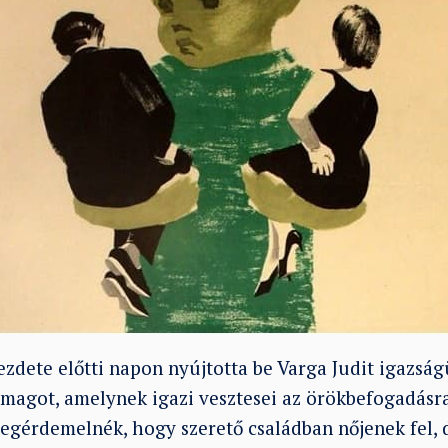
kezdete előtti napon nyújtotta be Varga Judit igazság
omagot, amelynek igazi vesztesei az örökbefogadás
egérdemelnék, hogy szerető családban nőjenek fel,