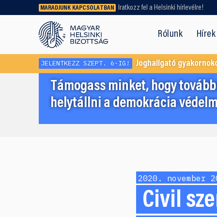
Iratkozz fel a Helsinki hírlevélre!
MARADJUNK KAPCSOLATBAN
Régebbi tartalmat vagy
dokumentumot keresel? Használd a
Rólunk
Hírek
keresőnket!
JELENTKEZZ SZEPT. 6-IG!
Joghallgató gyakornok
Támogass minket, hogy továbbr
helytállni a demokrácia védelm
2020. november 2
Civil sz