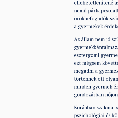
ellehetetlenítené a
nemű párkapcsolatb
örökbefogadók számá
a gyermekek érdekei
Az állam nem jó szü
gyermekbántalmazás
esztergomi gyermeko
ezt mégsem követte
megadni a gyermeke
történnek ott olyan
minden gyermek érd
gondozásban nőjön 
Korábban szakmai s
pszichológiai és k