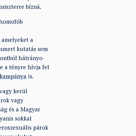
niszterre bízná.
k homofób
, amelyeket a
smert kutatás sem
ntból hátrányo­
e a tényre hívja fel
 kampánya
is.
vagy kerül
árok vagy
aság és a Magyar
yanis sokkal
eroszexuális párok