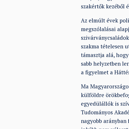
szakértők kezéből é
Az elmúlt évek pol
megszólalásai alap
szivárványcsaládokk
szakma tételesen u
támasztja alá, ho
sabb helyzetben len
a figyelmet a Hátt
Ma Magyarországon
külföldre örökbefo
egyedülállók is sz
Tudományos Akadémi
nagyobb arányban f