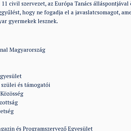
ó 11 civil szervezet, az Európa Tanács álláspontjáva
ággyűlést, hogy ne fogadja el a javaslatcsomagot, am
gyar gyermekek lesznek.
onal Magyarország
Egyesület
zülei és támogatói
 Közösség
zottság
etség
agazin és Programszervező Egyesület