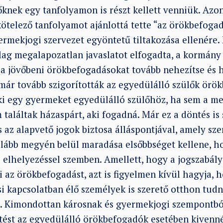
knek egy tanfolyamon is részt kellett venniük. Azon
ötelező tanfolyamot ajánlottá tette “az örökbefogad
rmekjogi szervezet egyöntetű tiltakozása ellenére. 
lag megalapozatlan javaslatot elfogadta, a kormány
gy a jövőbeni örökbefogadásokat tovább nehezítse és
már tovább szigorították az egyedülálló szülők örök
ki egy gyermeket egyedülálló szülőhöz, ha sem a me
 találtak házaspárt, aki fogadná. Már ez a döntés i
az alapvető jogok biztosa álláspontjával, amely sze
alább megyén belül maradása elsőbbséget kellene, h
 elhelyezéssel szemben. Amellett, hogy a jogszabál
eti az örökbefogadást, azt is figyelmen kívül hagyja,
i kapcsolatban élő személyek is szerető otthon tu
i. Kimondottan károsnak és gyermekjogi szempontbó
ntést az egyedülálló örökbefogadók esetében kivenn