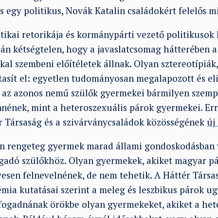
s egy politikus, Novák Katalin családokért felelős mi
itikai retorikája és kormánypárti vezető politikuso
ján kétségtelen, hogy a javaslatcsomag hátterében a
al szembeni előítéletek állnak. Olyan sztereotípiák
tasít el: egyetlen tudományosan megalapozott és eli
gy az azonos nemű szülők gyermekei bármilyen szempo
nének, mint a heteroszexuális párok gyermekei. Err
ér Társaság és a szivárványcsaládok közösségének
új
 rengeteg gyermek marad állami gondoskodásban 
gadó szülőkhöz. Olyan gyermekek, akiket magyar p
ívesen felnevelnének, de nem tehetik. A Háttér Társ
a kutatásai szerint a meleg és leszbikus párok ug
ogadnának örökbe olyan gyermekeket, akiket a het