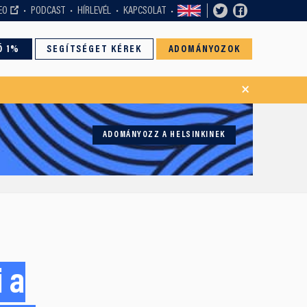
EO
PODCAST
HÍRLEVÉL
KAPCSOLAT
Ó 1%
SEGÍTSÉGET KÉREK
ADOMÁNYOZOK
×
ADOMÁNYOZZ A HELSINKINEK
i a