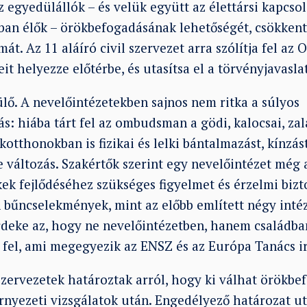
z egyedülállók – és velük együtt az élettársi kapcs
an élők – örökbefogadásának lehetőségét, csökkent
t. Az 11 aláíró civil szervezet arra szólítja fel az 
t helyezze előtérbe, és utasítsa el a törvényjavasla
lő. A nevelőintézetekben sajnos nem ritka a súlyos
: hiába tárt fel az ombudsman a gödi, kalocsai, zal
tthonokban is fizikai és lelki bántalmazást, kínzást,
 változás. Szakértők szerint egy nevelőintézet még 
k fejlődéséhez szükséges figyelmet és érzelmi biz
 bűncselekmények, mint az előbb említett négy intéz
eke az, hogy ne nevelőintézetben, hanem családba
fel, ami megegyezik az ENSZ és az Európa Tanács ir
zervezetek határoztak arról, hogy ki válhat örökbe
örnyezeti vizsgálatok után. Engedélyező határozat u