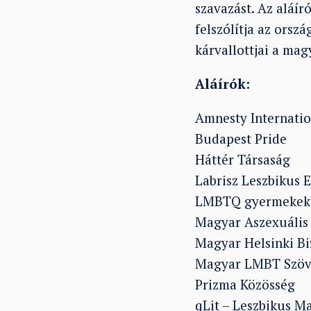
szavazást. Az aláír
felszólítja az orsz
kárvallottjai a ma
Aláírók:
Amnesty Internati
Budapest Pride
Háttér Társaság
Labrisz Leszbikus 
LMBTQ gyermekek s
Magyar Aszexuális
Magyar Helsinki Bi
Magyar LMBT Szöv
Prizma Közösség
qLit – Leszbikus M