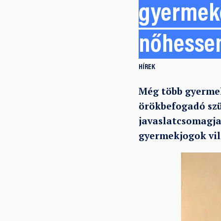
gyermeke
nőhessen
HÍREK
Még több gyermek
örökbefogadó szü
javaslatcsomagja 
gyermekjogok vil