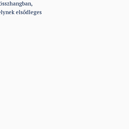
l összhangban,
elynek elsődleges