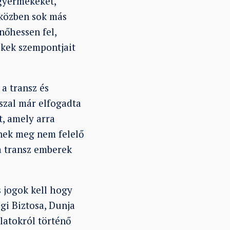
 gyermekeket,
iközben sok más
nőhessen fel,
kek szempontjait
a transz és
szal már elfogadta
t, amely arra
knek meg nem felelő
a transz emberek
 jogok kell hogy
gi Biztosa, Dunja
slatokról történő