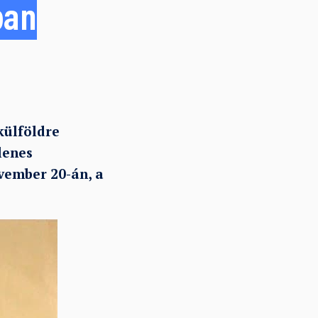
ban
külföldre
lenes
ovember 20-án, a