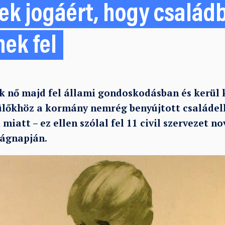
k jogáért, hogy család
ek fel
 nő majd fel állami gondoskodásban és kerül 
lőkhöz a kormány nemrég benyújtott családel
miatt – ez ellen szólal fel 11 civil szervezet n
ágnapján.