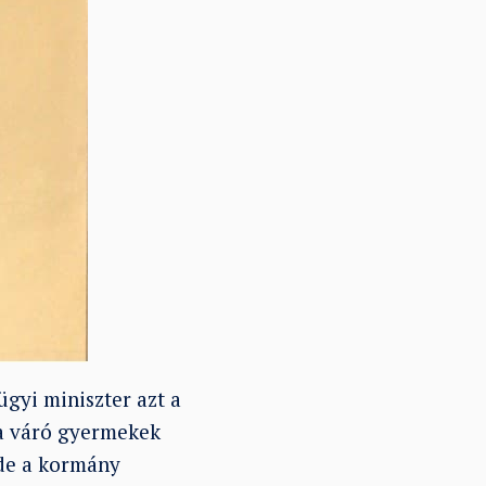
ügyi miniszter azt a
ra váró gyermekek
 de a kormány