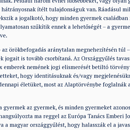
anak. Például három évnél idősebbeket, vagy olyan
 hátrányosnak ítélt tulajdonságuk van. Ráadásul m
ekszik a jogalkotó, hogy minden gyermek családban 
yamatosan szűkítik ennek a lehetőségét – a gyerme
ve.
– az örökbefogadás aránytalan megnehezítésén túl – 
 jogait is tovább csorbítaná. Az Országgyűlés tavas
ex emberek nemének jogi elismerését betiltó törvény
ntetteket, hogy identitásuknak és/vagy megjelenésü
ndennapi életüket, most az Alaptörvénybe foglalnák 
, a gyermek az gyermek, és minden gyermeket azonos
 hangsúlyozta ma reggel az Európa Tanács Emberi Jo
tva a magyar országgyűlést, hogy halasszák el a java