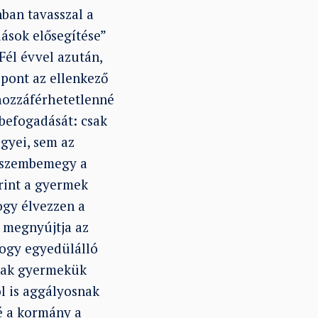
ban tavasszal a
ások elősegítése”
Fél évvel azután,
 pont az ellenkező
 hozzáférhetetlenné
befogadását: csak
gyei, sem az
s szembemegy a
rint a gyermek
ogy élvezzen a
y megnyújtja az
 hogy egyedülálló
dnak gyermekük
l is aggályosnak
é a kormány a