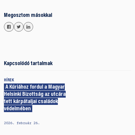
Megosztom másokkal
Kapcsolódó tartalmak
HÍREK
A Kúriához fordul a Magyar
Helsinki Bizottság az utcára
tett kárpátaljai családok
védelmében
2026. február 26.