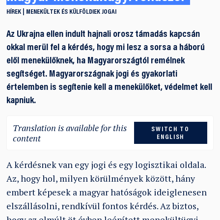
HÍREK
MENEKÜLTEK ÉS KÜLFÖLDIEK JOGAI
Az Ukrajna ellen indult hajnali orosz támadás kapcsán
okkal merül fel a kérdés, hogy mi lesz a sorsa a háború
elől menekülőknek, ha Magyarországtól remélnek
segítséget. Magyarországnak jogi és gyakorlati
értelemben is segítenie kell a menekülőket, védelmet kell
kapniuk.
Translation is available for this
SWITCH TO
content
ENGLISH
A kérdésnek van egy jogi és egy logisztikai oldala.
Az, hogy hol, milyen körülmények között, hány
embert képesek a magyar hatóságok ideiglenesen
elszállásolni, rendkívül fontos kérdés. Az biztos,
hogy az elmúlt öt évben leépített menekültügyi