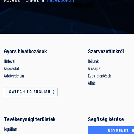
kövess minket a
Facebookon
Gyors hivatkozások
Szervezetünkről
Hírlevél
Rólunk
Kapcsolat
A csapat
Adatvédelem
Éves jelentések
Állás
SWITCH TO ENGLISH
Tevékenységi területek
Segítség kérése
Jogállam
ÜGYMENET IN