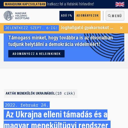
keresőnket!
Iratkozz fel a Helsinki hírlevélre!
MARADJUNK KAPCSOLATBAN
ADÓ 1%
ADOMÁNYOZOK
MENÜ
×
JELENTKEZZ SZEPT. 6-IG!
Joghallgató gyakornokot keresünk Menekültügyi Programunkba
Támogass minket, hogy továbbra is az élvonalban
tudjunk helytállni a demokrácia védelméért!
ADOMÁNYOZZ A HELSINKINEK
18 cikk
AKTÁK
MENEKÜLŐK UKRAJNÁBÓL
2022. február 24.
Az Ukrajna elleni támadás és a
magyar menekültügyi rendszer