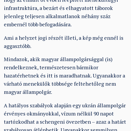
infrastruktúra, a bezárt és elhagyatott táborok
jelenleg teljesen alkalmatlanok néhány száz
embernél több befogadására.
Ami a helyzet jogi részét illeti, a kép még ennél is
aggasztóbb.
Mindazok, akik magyar állampolgársággal (is)
rendelkeznek, természetesen bármikor
hazatérhetnek és itt is maradhatnak. Ugyanakkor a
várható menekülők többsége feltehetőleg nem
magyar állampolgár.
A hatályos szabályok alapján egy ukrán állampolgár
érvényes okmányokkal, vízum nélkül 90 napot
tartózkodhat a schengeni övezetben – azaz a határt
szabályosan átléphetik. Ugyanakkor semmilyen