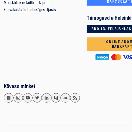
KAPCSOLAT
Menekültek és külföldiek jogai
Fogvatartás és tisztességes eljárás
Támogasd a Helsinki
ADÓ 1% FELAJÁNLÁS
ONLINE ADO
BANKKÁR
Kövess minket