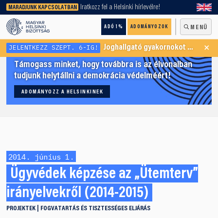
keresőnket!
Iratkozz fel a Helsinki hírlevélre!
MARADJUNK KAPCSOLATBAN
ADÓ 1%
ADOMÁNYOZOK
MENÜ
×
JELENTKEZZ SZEPT. 6-IG!
Joghallgató gyakornokot keresünk Menekültügyi Programunkba
Támogass minket, hogy továbbra is az élvonalban
tudjunk helytállni a demokrácia védelméért!
ADOMÁNYOZZ A HELSINKINEK
2014. június 1.
Ügyvédek képzése az „Ütemterv”
irányelvekről (2014-2015)
PROJEKTEK
FOGVATARTÁS ÉS TISZTESSÉGES ELJÁRÁS