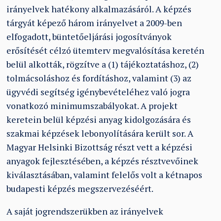
irányelvek hatékony alkalmazásáról. A képzés
tárgyát képező három irányelvet a 2009-ben
elfogadott, büntetőeljárási jogosítványok
erősítését célzó ütemterv megvalósítása keretén
belül alkották, rögzítve a (1) tájékoztatáshoz, (2)
tolmácsoláshoz és fordításhoz, valamint (3) az
ügyvédi segítség igénybevételéhez való jogra
vonatkozó minimumszabályokat. A projekt
keretein belül képzési anyag kidolgozására és
szakmai képzések lebonyolítására került sor. A
Magyar Helsinki Bizottság részt vett a képzési
anyagok fejlesztésében, a képzés résztvevőinek
kiválasztásában, valamint felelős volt a kétnapos
budapesti képzés megszervezéséért.
A saját jogrendszerükben az irányelvek