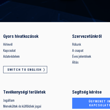
Gyors hivatkozások
Szervezetünkről
Hírlevél
Rólunk
Kapcsolat
A csapat
Adatvédelem
Éves jelentések
Állás
SWITCH TO ENGLISH
Tevékenységi területek
Segítség kérése
Jogállam
ÜGYMENET IN
KAPCSOLAT
Menekültek és külföldiek jogai