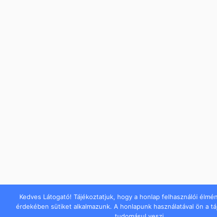
Kedves Látogató! Tájékoztatjuk, hogy a honlap felhasználói élmé
érdekében sütiket alkalmazunk. A honlapunk használatával ön a t
tudomásul veszi.