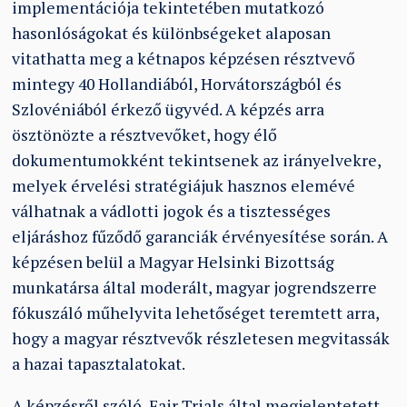
implementációja tekintetében mutatkozó
hasonlóságokat és különbségeket alaposan
vitathatta meg a kétnapos képzésen résztvevő
mintegy 40 Hollandiából, Horvátországból és
Szlovéniából érkező ügyvéd. A képzés arra
ösztönözte a résztvevőket, hogy élő
dokumentumokként tekintsenek az irányelvekre,
melyek érvelési stratégiájuk hasznos elemévé
válhatnak a vádlotti jogok és a tisztességes
eljáráshoz fűződő garanciák érvényesítése során. A
képzésen belül a Magyar Helsinki Bizottság
munkatársa által moderált, magyar jogrendszerre
fókuszáló műhelyvita lehetőséget teremtett arra,
hogy a magyar résztvevők részletesen megvitassák
a hazai tapasztalatokat.
A képzésről szóló, Fair Trials által megjelentetett