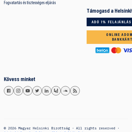
Fogvatartás és tisztességes eljárás
Támogasd a Helsinki
ADÓ 1% FELAJÁNLÁS
ONLINE ADO
BANKKÁR
Kövess minket
© 2026 Magyar Helsinki Bizottság · All rights reserved ·