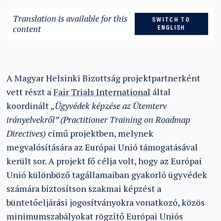
Translation is available for this
SWITCH TO
content
ENGLISH
A Magyar Helsinki Bizottság projektpartnerként
vett részt a
Fair Trials International
által
koordinált
„Ügyvédek képzése az Ütemterv
irányelvekről” (Practitioner Training on Roadmap
Directives)
című projektben, melynek
megvalósítására az Európai Unió támogatásával
került sor. A projekt fő célja volt, hogy az Európai
Unió különböző tagállamaiban gyakorló ügyvédek
számára biztosítson szakmai képzést a
büntetőeljárási jogosítványokra vonatkozó, közös
minimumszabályokat rögzítő Európai Uniós