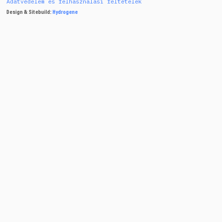
Adatvédelem és felhasználási feltételek
Design & Sitebuild:
Hydrogene