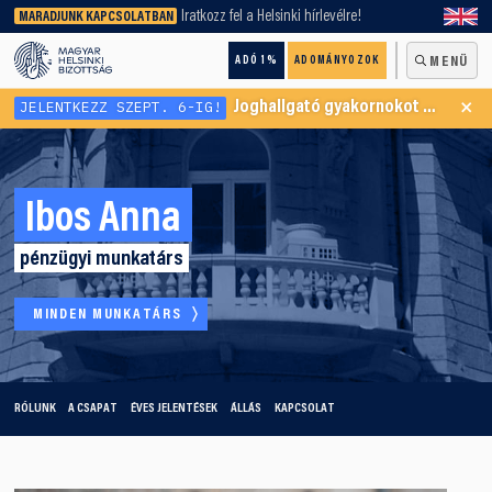
keresőnket!
Iratkozz fel a Helsinki hírlevélre!
MARADJUNK KAPCSOLATBAN
ADÓ 1%
ADOMÁNYOZOK
MENÜ
×
JELENTKEZZ SZEPT. 6-IG!
Joghallgató gyakornokot keresünk Menekültügyi Programunkba
Ibos Anna
pénzügyi munkatárs
MINDEN MUNKATÁRS
RÓLUNK
A CSAPAT
ÉVES JELENTÉSEK
ÁLLÁS
KAPCSOLAT