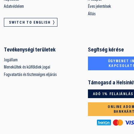
Adatvédelem
Éves jelentések
Állás
SWITCH TO ENGLISH
Tevékenységi területek
Segítség kérése
Jogállam
ÜGYMENET IN
KAPCSOLAT
Menekültek és külföldiek jogai
Fogvatartás és tisztességes eljárás
Támogasd a Helsinki
ADÓ 1% FELAJÁNLÁS
ONLINE ADO
BANKKÁR