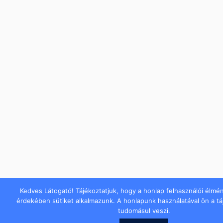
Kedves Látogató! Tájékoztatjuk, hogy a honlap felhasználói élmé
érdekében sütiket alkalmazunk. A honlapunk használatával ön a t
tudomásul veszi.