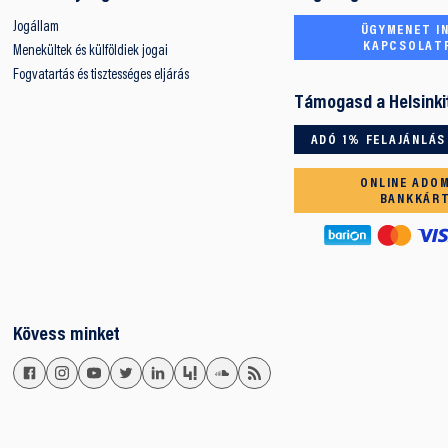
Jogállam
ÜGYMENET IN
KAPCSOLAT
Menekültek és külföldiek jogai
Fogvatartás és tisztességes eljárás
Támogasd a Helsinki
ADÓ 1% FELAJÁNLÁS
ONLINE ADO
BANKKÁR
Kövess minket