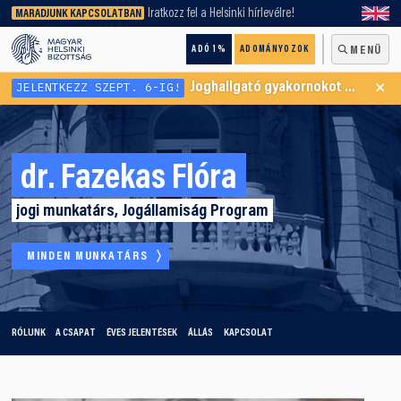
keresőnket!
Iratkozz fel a Helsinki hírlevélre!
MARADJUNK KAPCSOLATBAN
ADÓ 1%
ADOMÁNYOZOK
MENÜ
×
JELENTKEZZ SZEPT. 6-IG!
Joghallgató gyakornokot keresünk Menekültügyi Programunkba
dr. Fazekas Flóra
jogi munkatárs, Jogállamiság Program
MINDEN MUNKATÁRS
RÓLUNK
A CSAPAT
ÉVES JELENTÉSEK
ÁLLÁS
KAPCSOLAT