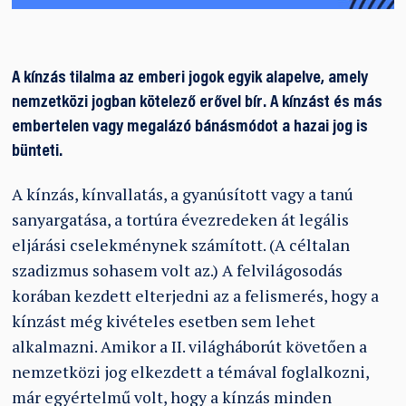
A kínzás tilalma az emberi jogok egyik alapelve, amely
nemzetközi jogban kötelező erővel bír. A kínzást és más
embertelen vagy megalázó bánásmódot a hazai jog is
bünteti.
A kínzás, kínvallatás, a gyanúsított vagy a tanú
sanyargatása, a tortúra évezredeken át legális
eljárási cselekménynek számított. (A céltalan
szadizmus sohasem volt az.) A felvilágosodás
korában kezdett elterjedni az a felismerés, hogy a
kínzást még kivételes esetben sem lehet
alkalmazni. Amikor a II. világháborút követően a
nemzetközi jog elkezdett a témával foglalkozni,
már egyértelmű volt, hogy a kínzás minden