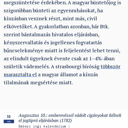
megszüntetése érdekében. A magyar büntetőjog is
szigorúbban bünteti az egyenruhásokat, ha
kínzásban vesznek részt, mint más, civil
elkövetőket. A gyakorlatban azonban, bár Btk.
szerint bántalmazás hivatalos eljárásban,
kényszervallatás és jogellenes fogvatartás
bűncselekménye miatt is feljelentést lehet tenni,
az elindult ügyeknek évente csak az 1–4%-ában
születik vádemelés. A strasbourgi bíróság
többször
marasztalta el
a magyar államot a kínzás
tilalmának megsértése miatt.
Augusztus 10.: emberevéssel vádolt cigányokat ítélnek
10
el jogtipró eljárásban (1782)
AUG
Emberi jogi kalendárium