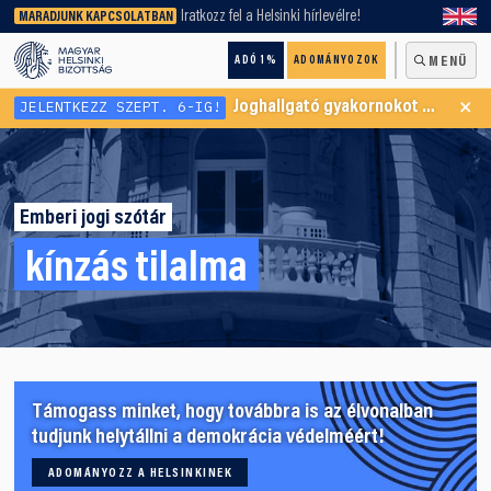
keresőnket!
Iratkozz fel a Helsinki hírlevélre!
MARADJUNK KAPCSOLATBAN
ADÓ 1%
ADOMÁNYOZOK
MENÜ
×
JELENTKEZZ SZEPT. 6-IG!
Joghallgató gyakornokot keresünk Menekültügyi Programunkba
Emberi jogi szótár
kínzás tilalma
Támogass minket, hogy továbbra is az élvonalban
tudjunk helytállni a demokrácia védelméért!
ADOMÁNYOZZ A HELSINKINEK