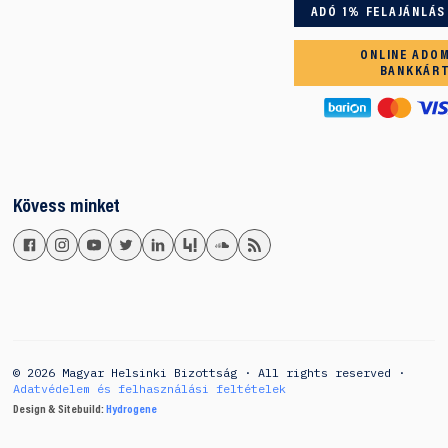
ADÓ 1% FELAJÁNLÁS
ONLINE ADO
BANKKÁR
Kövess minket
© 2026 Magyar Helsinki Bizottság · All rights reserved ·
Adatvédelem és felhasználási feltételek
Design & Sitebuild:
Hydrogene