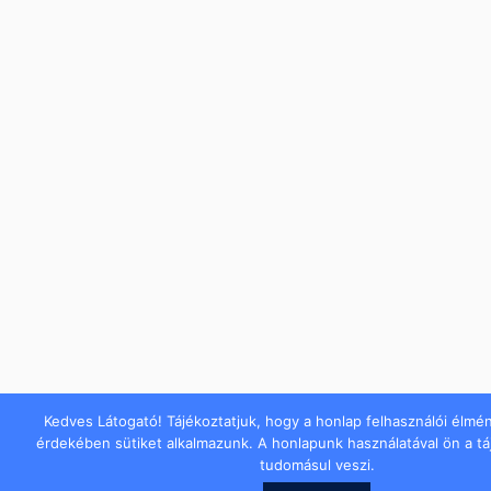
Kedves Látogató! Tájékoztatjuk, hogy a honlap felhasználói élmé
érdekében sütiket alkalmazunk. A honlapunk használatával ön a t
tudomásul veszi.