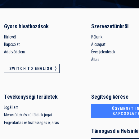
Gyors hivatkozások
Szervezetünkről
Hírlevél
Rólunk
Kapcsolat
A csapat
Adatvédelem
Éves jelentések
Állás
SWITCH TO ENGLISH
Tevékenységi területek
Segítség kérése
Jogállam
ÜGYMENET IN
KAPCSOLAT
Menekültek és külföldiek jogai
Fogvatartás és tisztességes eljárás
Támogasd a Helsinki