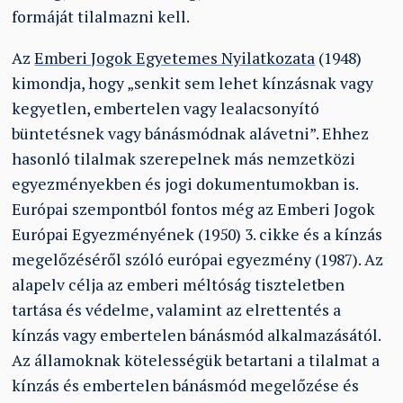
formáját tilalmazni kell.
Az
Emberi Jogok Egyetemes Nyilatkozata
(1948)
kimondja, hogy „senkit sem lehet kínzásnak vagy
kegyetlen, embertelen vagy lealacsonyító
büntetésnek vagy bánásmódnak alávetni”. Ehhez
hasonló tilalmak szerepelnek más nemzetközi
egyezményekben és jogi dokumentumokban is.
Európai szempontból fontos még az Emberi Jogok
Európai Egyezményének (1950) 3. cikke és a kínzás
megelőzéséről szóló európai egyezmény (1987). Az
alapelv célja az emberi méltóság tiszteletben
tartása és védelme, valamint az elrettentés a
kínzás vagy embertelen bánásmód alkalmazásától.
Az államoknak kötelességük betartani a tilalmat a
kínzás és embertelen bánásmód megelőzése és