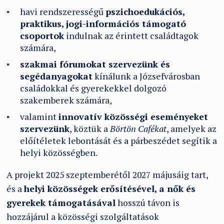
havi rendszerességű
pszichoedukációs,
praktikus, jogi-információs támogató
csoportok
indulnak az érintett családtagok
számára,
szakmai fórumokat szervezünk és
segédanyagokat
kínálunk a Józsefvárosban
családokkal és gyerekekkel dolgozó
szakemberek számára,
valamint
innovatív közösségi eseményeket
szervezünk
, köztük a
Börtön Cafékat
, amelyek az
előítéletek lebontását és a párbeszédet segítik a
helyi közösségben.
A projekt 2025 szeptemberétől 2027 májusáig tart,
és a
helyi közösségek erősítésével, a nők és
gyerekek támogatásával
hosszú távon is
hozzájárul a közösségi szolgáltatások