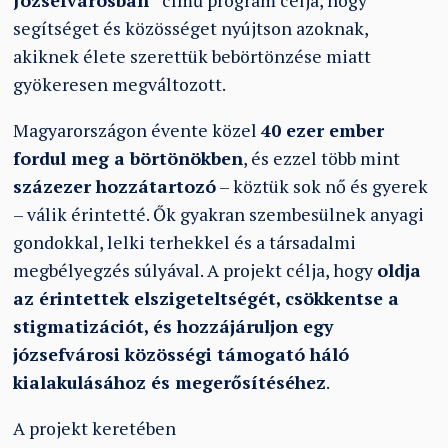
Józsefvárosban”
című program célja, hogy
segítséget és közösséget nyújtson azoknak,
akiknek élete szerettük bebörtönzése miatt
gyökeresen megváltozott.
Magyarországon évente közel
40 ezer ember
fordul meg a börtönökben
, és ezzel több mint
százezer hozzátartozó
– köztük sok nő és gyerek
– válik érintetté. Ők gyakran szembesülnek anyagi
gondokkal, lelki terhekkel és a társadalmi
megbélyegzés súlyával. A projekt célja, hogy
oldja
az érintettek elszigeteltségét, csökkentse a
stigmatizációt, és hozzájáruljon egy
józsefvárosi közösségi támogató háló
kialakulásához és megerősítéséhez
.
A projekt keretében