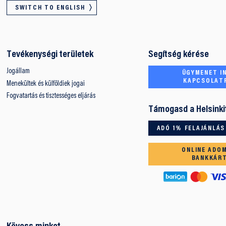
SWITCH TO ENGLISH
Tevékenységi területek
Segítség kérése
Jogállam
ÜGYMENET IN
KAPCSOLAT
Menekültek és külföldiek jogai
Fogvatartás és tisztességes eljárás
Támogasd a Helsinki
ADÓ 1% FELAJÁNLÁS
ONLINE ADO
BANKKÁR