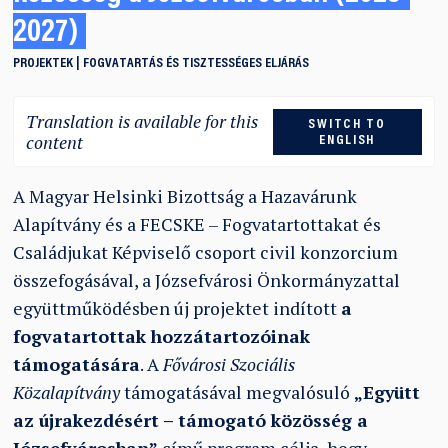
2027)
PROJEKTEK
FOGVATARTÁS ÉS TISZTESSÉGES ELJÁRÁS
Translation is available for this
SWITCH TO
content
ENGLISH
A Magyar Helsinki Bizottság a Hazavárunk
Alapítvány és a FECSKE – Fogvatartottakat és
Családjukat Képviselő csoport civil konzorcium
összefogásával, a Józsefvárosi Önkormányzattal
együttműködésben új projektet indított
a
fogvatartottak hozzátartozóinak
támogatására
. A
Fővárosi Szociális
Közalapítvány
támogatásával megvalósuló
„Együtt
az újrakezdésért – támogató közösség a