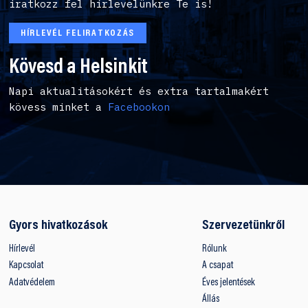
iratkozz fel hírlevelünkre Te is!
HÍRLEVÉL FELIRATKOZÁS
Kövesd a Helsinkit
Napi aktualitásokért és extra tartalmakért
kövess minket a
Facebookon
Gyors hivatkozások
Szervezetünkről
Hírlevél
Rólunk
Kapcsolat
A csapat
Adatvédelem
Éves jelentések
Állás