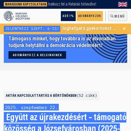
keresőnket!
Iratkozz fel a Helsinki hírlevélre!
MARADJUNK KAPCSOLATBAN
ADÓ 1%
ADOMÁNYOZOK
MENÜ
×
JELENTKEZZ SZEPT. 6-IG!
Joghallgató gyakornokot keresünk Menekültügyi Programunkba
Támogass minket, hogy továbbra is az élvonalban
tudjunk helytállni a demokrácia védelméért!
ADOMÁNYOZZ A HELSINKINEK
52 cikk
AKTÁK
KAPCSOLATTARTÁS A BÖRTÖNÖKBEN
2025. szeptember 22.
Együtt az újrakezdésért – támogató
közösség a Józsefvárosban (2025-