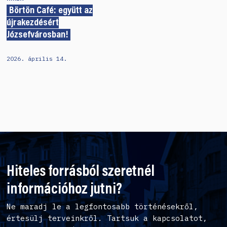
Börtön Café: együtt az
újrakezdésért
Józsefvárosban!
2026. április 14.
Hiteles forrásból szeretnél
információhoz jutni?
Ne maradj le a legfontosabb történésekről,
értesülj terveinkről. Tartsuk a kapcsolatot,