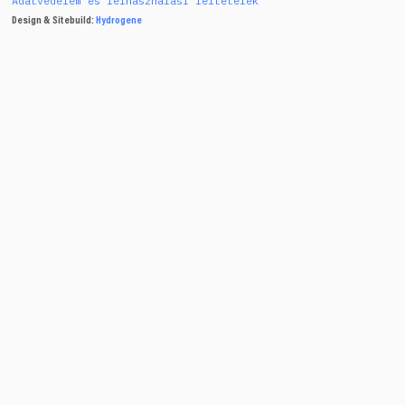
Adatvédelem és felhasználási feltételek
Design & Sitebuild:
Hydrogene