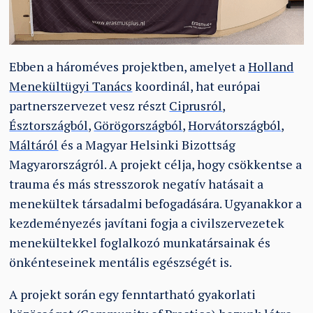
Ebben a hároméves projektben, amelyet a
Holland
Menekültügyi Tanács
koordinál, hat európai
partnerszervezet vesz részt
Ciprusról
,
Észtországból
,
Görögországból
,
Horvátországból
,
Máltáról
és a Magyar Helsinki Bizottság
Magyarországról. A projekt célja, hogy csökkentse a
trauma és más stresszorok negatív hatásait a
menekültek társadalmi befogadására. Ugyanakkor a
kezdeményezés javítani fogja a civilszervezetek
menekültekkel foglalkozó munkatársainak és
önkénteseinek mentális egészségét is.
A projekt során egy fenntartható gyakorlati