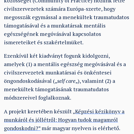
közösséget (Community of Practice) hozunk létre
civilszervezetek számára Európa-szerte, hogy
megosszák egymással a menekültek traumatudatos
támogatásával és a munkatársak mentális
egészségének megóvásával kapcsolatos
ismereteiket és szakértelmüket.
Ezenkívül két kiadványt fogunk kidolgozni,
amelyek (1) a mentális egészség megóvásával és a
civilszervezetek munkatársai és önkéntesei
öngondoskodásával („
self care
„), valamint (2) a
menekültek támogatásának traumatudatos
módszereivel foglalkoznak.
A projekt keretében készült
„Képzési kézikönyv a
munkáról és jóllétről: Hogyan tudok magamról
gondoskodni?”
már magyar nyelven is elérhető.