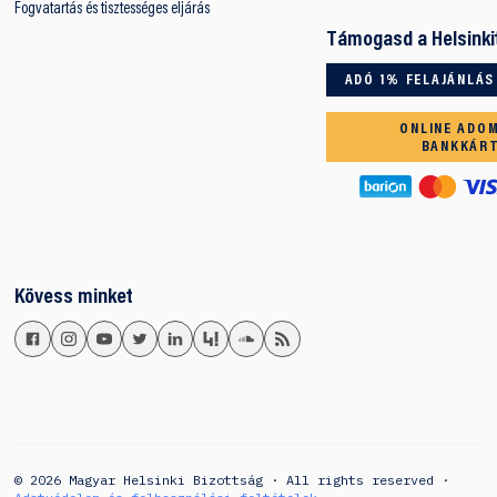
Fogvatartás és tisztességes eljárás
Támogasd a Helsinki
ADÓ 1% FELAJÁNLÁS
ONLINE ADO
BANKKÁR
Kövess minket
© 2026 Magyar Helsinki Bizottság · All rights reserved ·