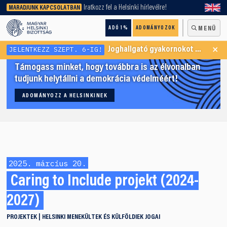
keresőnket!
Iratkozz fel a Helsinki hírlevélre!
MARADJUNK KAPCSOLATBAN
ADÓ 1%
ADOMÁNYOZOK
MENÜ
×
JELENTKEZZ SZEPT. 6-IG!
Joghallgató gyakornokot keresünk Menekültügyi Programunkba
Támogass minket, hogy továbbra is az élvonalban
tudjunk helytállni a demokrácia védelméért!
ADOMÁNYOZZ A HELSINKINEK
2025. március 20.
Caring to Include projekt (2024-
2027)
PROJEKTEK
HELSINKI
MENEKÜLTEK ÉS KÜLFÖLDIEK JOGAI