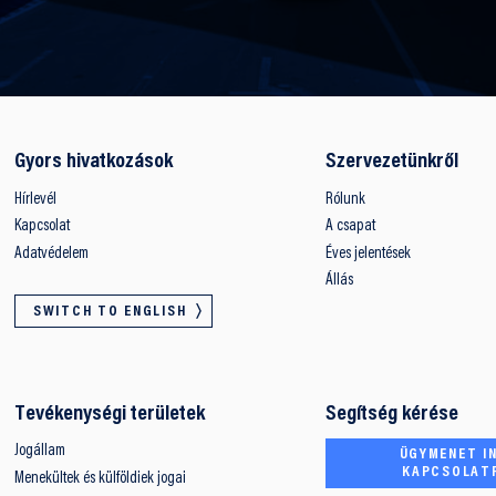
Gyors hivatkozások
Szervezetünkről
Hírlevél
Rólunk
Kapcsolat
A csapat
Adatvédelem
Éves jelentések
Állás
SWITCH TO ENGLISH
Tevékenységi területek
Segítség kérése
Jogállam
ÜGYMENET IN
KAPCSOLAT
Menekültek és külföldiek jogai