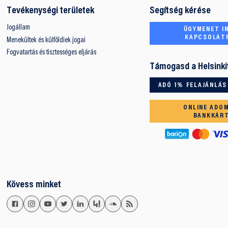
Tevékenységi területek
Segítség kérése
Jogállam
ÜGYMENET IN
KAPCSOLAT
Menekültek és külföldiek jogai
Fogvatartás és tisztességes eljárás
Támogasd a Helsinki
ADÓ 1% FELAJÁNLÁS
ONLINE ADO
BANKKÁR
Kövess minket