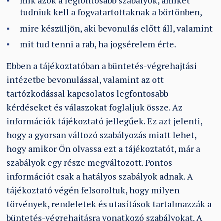
mik azok a legfontosabb szabályok, amiket
tudniuk kell a fogvatartottaknak a börtönben,
mire készüljön, aki bevonulás előtt áll, valamint
mit tud tenni a rab, ha jogsérelem érte.
Ebben a tájékoztatóban a büntetés-végrehajtási
intézetbe bevonulással, valamint az ott
tartózkodással kapcsolatos legfontosabb
kérdéseket és válaszokat foglaljuk össze. Az
információk tájékoztató jellegűek. Ez azt jelenti,
hogy a gyorsan változó szabályozás miatt lehet,
hogy amikor Ön olvassa ezt a tájékoztatót, már a
szabályok egy része megváltozott. Pontos
információt csak a hatályos szabályok adnak. A
tájékoztató végén felsoroltuk, hogy milyen
törvények, rendeletek és utasítások tartalmazzák a
büntetés-végrehajtásra vonatkozó szabályokat. A