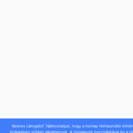
Kedves Látogató! Tájékoztatjuk, hogy a honlap felhasználói élmé
érdekében sütiket alkalmazunk. A honlapunk használatával ön a t