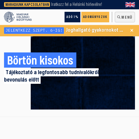
keresőnket!
Iratkozz fel a Helsinki hírlevélre!
MARADJUNK KAPCSOLATBAN
ADÓ 1%
ADOMÁNYOZOK
MENÜ
×
JELENTKEZZ SZEPT. 6-IG!
Joghallgató gyakornokot keresünk Menekültügyi Programunkba
Börtön kisokos
Tájékoztató a legfontosabb tudnivalókról
bevonulás előtt