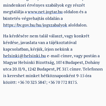
mindenkori érvényes szabályok egy részét
megtalálja a
www.net.jogtar.hu
oldalon és a
büntetés-végrehajtás oldalán a
https://bv.gov.hu/hu/jogszabalyok
aloldalon.
Ha kérdésére nem talál választ, vagy konkrét
kérdése, javaslata van a tájékoztatóval
kapcsolatban, kérjük, írjon nekünk a
helsinki@helsinki.hu
e-mail címre, vagy postán a
Magyar Helsinki Bizottság,
1074 Budapest, Dohány
utca 20. II/9., 1242 Budapest, Pf. 317. címre. Telefonon
is kereshet minket hétköznaponként 9-15 óra
között: +36 70 323 5847; +36 70 772 8175.