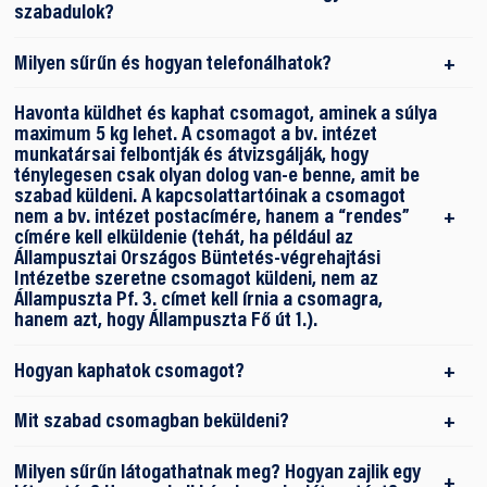
szabadulok?
Milyen sűrűn és hogyan telefonálhatok?
Havonta küldhet és kaphat csomagot, aminek a súlya
maximum 5 kg lehet. A csomagot a bv. intézet
munkatársai felbontják és átvizsgálják, hogy
ténylegesen csak olyan dolog van-e benne, amit be
szabad küldeni. A kapcsolattartóinak a csomagot
nem a bv. intézet postacímére, hanem a “rendes”
címére kell elküldenie (tehát, ha például az
Állampusztai Országos Büntetés-végrehajtási
Intézetbe szeretne csomagot küldeni, nem az
Állampuszta Pf. 3. címet kell írnia a csomagra,
hanem azt, hogy Állampuszta Fő út 1.).
Hogyan kaphatok csomagot?
Mit szabad csomagban beküldeni?
Milyen sűrűn látogathatnak meg? Hogyan zajlik egy