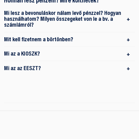
Honnan lesz pénzem? Mire költhetek?
Mi lesz a bevonuláskor nálam levő pénzzel? Hogyan
használhatom? Milyen összegeket von le a bv. a
számlámról?
Mit kell fizetnem a börtönben?
Mi az a KIOSZK?
Mi az az EESZT?