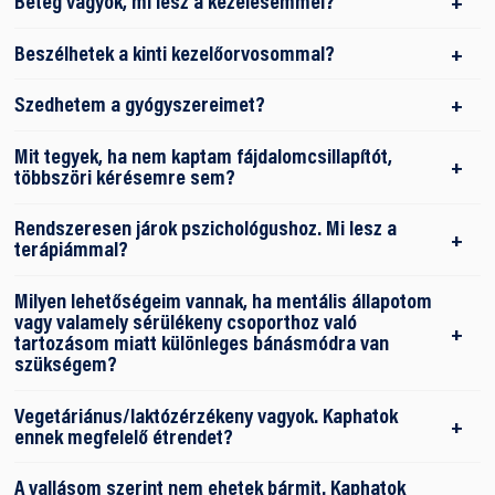
Beteg vagyok, mi lesz a kezelésemmel?
Beszélhetek a kinti kezelőorvosommal?
Szedhetem a gyógyszereimet?
Mit tegyek, ha nem kaptam fájdalomcsillapítót,
többszöri kérésemre sem?
Rendszeresen járok pszichológushoz. Mi lesz a
terápiámmal?
Milyen lehetőségeim vannak, ha mentális állapotom
vagy valamely sérülékeny csoporthoz való
tartozásom miatt különleges bánásmódra van
szükségem?
Vegetáriánus/laktózérzékeny vagyok. Kaphatok
ennek megfelelő étrendet?
A vallásom szerint nem ehetek bármit. Kaphatok